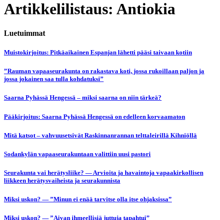
Artikkelilistaus: Antiokia
Luetuimmat
Muistokirjoitus: Pitkäaikainen Espanjan lähetti pääsi taivaan kotiin
”Rauman vapaaseurakunta on rakastava koti, jossa rukoillaan paljon ja
jossa jokainen saa tulla kohdatuksi”
Saarna Pyhässä Hengessä – miksi saarna on niin tärkeä?
Pääkirjoitus: Saarna Pyhässä Hengessä on edelleen korvaamaton
Mitä katsot – vahvuusetsivät Raskinnanrannan telttaleirillä Kihniöllä
Sodankylän vapaaseurakuntaan valittiin uusi pastori
Seurakunta vai herätysliike? — Arvioita ja havaintoja vapaakirkollisen
liikkeen herätysvaiheista ja seurakunnista
Miksi uskon? — ”Minun ei enää tarvitse olla itse ohjaksissa”
Miksi uskon? — ”Aivan ihmeellisiä juttuja tapahtui”