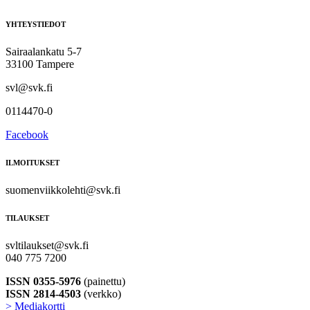
YHTEYSTIEDOT
Sairaalankatu 5-7
33100 Tampere
svl@svk.fi
0114470-0
Facebook
ILMOITUKSET
suomenviikkolehti@svk.fi
TILAUKSET
svltilaukset@svk.fi
040 775 7200
ISSN 0355-5976
(painettu)
ISSN 2814-4503
(verkko)
> Mediakortti