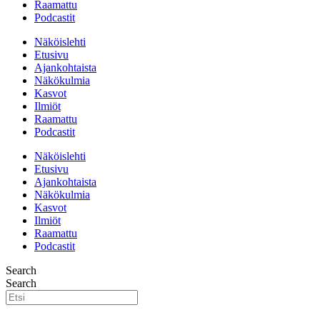
Raamattu
Podcastit
Näköislehti
Etusivu
Ajankohtaista
Näkökulmia
Kasvot
Ilmiöt
Raamattu
Podcastit
Näköislehti
Etusivu
Ajankohtaista
Näkökulmia
Kasvot
Ilmiöt
Raamattu
Podcastit
Search
Search