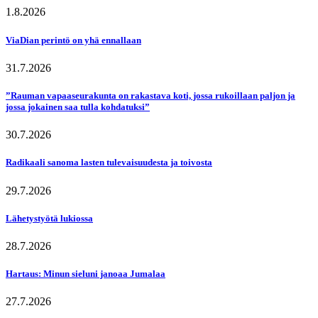
1.8.2026
ViaDian perintö on yhä ennallaan
31.7.2026
”Rauman vapaaseurakunta on rakastava koti, jossa rukoillaan paljon ja
jossa jokainen saa tulla kohdatuksi”
30.7.2026
Radikaali sanoma lasten tulevaisuudesta ja toivosta
29.7.2026
Lähetystyötä lukiossa
28.7.2026
Hartaus: Minun sieluni janoaa Jumalaa
27.7.2026