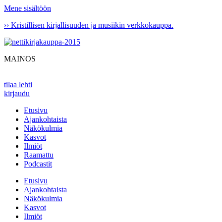
Mene sisältöön
›› Kristillisen kirjallisuuden ja musiikin verkkokauppa.
MAINOS
tilaa lehti
kirjaudu
Etusivu
Ajankohtaista
Näkökulmia
Kasvot
Ilmiöt
Raamattu
Podcastit
Etusivu
Ajankohtaista
Näkökulmia
Kasvot
Ilmiöt