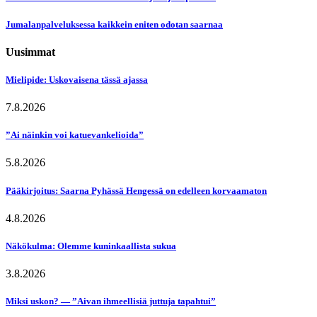
Jumalanpalveluksessa kaikkein eniten odotan saarnaa
Uusimmat
Mielipide: Uskovaisena tässä ajassa
7.8.2026
”Ai näinkin voi katuevankelioida”
5.8.2026
Pääkirjoitus: Saarna Pyhässä Hengessä on edelleen korvaamaton
4.8.2026
Näkökulma: Olemme kuninkaallista sukua
3.8.2026
Miksi uskon? — ”Aivan ihmeellisiä juttuja tapahtui”