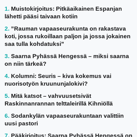
Muistokirjoitus: Pitkäaikainen Espanjan
lähetti pääsi taivaan kotiin
”Rauman vapaaseurakunta on rakastava
koti, jossa rukoillaan paljon ja jossa jokainen
saa tulla kohdatuksi”
Saarna Pyhässä Hengessä – miksi saarna
on niin tärkeä?
Kolumni: Seuris – kiva kokemus vai
nuorisotyön kruununjalokivi?
Mitä katsot – vahvuusetsivät
Raskinnanrannan telttaleirillä Kihniöllä
Sodankylän vapaaseurakuntaan valittiin
uusi pastori
Pääkirjoitus: Saarna Pyhässä Hengessä on