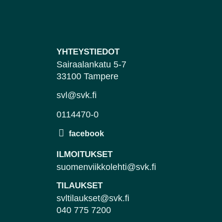
YHTEYSTIEDOT
Sairaalankatu 5-7
33100 Tampere
svl@svk.fi
0114470-0
ILMOITUKSET
suomenviikkolehti@svk.fi
TILAUKSET
svltilaukset@svk.fi
040 775 7200