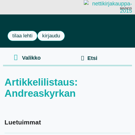
MAINOS
tilaa lehti
kirjaudu
Artikkelilistaus:
Andreaskyrkan
Luetuimmat