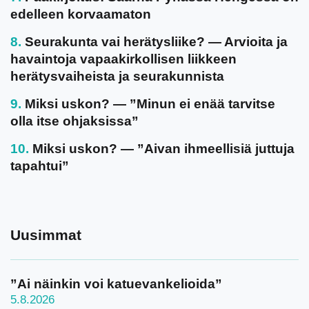
edelleen korvaamaton
Seurakunta vai herätysliike? — Arvioita ja
havaintoja vapaakirkollisen liikkeen
herätysvaiheista ja seurakunnista
Miksi uskon? — ”Minun ei enää tarvitse
olla itse ohjaksissa”
Miksi uskon? — ”Aivan ihmeellisiä juttuja
tapahtui”
Uusimmat
”Ai näinkin voi katuevankelioida”
5.8.2026