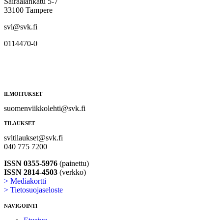
Sairaalankatu 5-7
33100 Tampere
svl@svk.fi
0114470-0
ILMOITUKSET
suomenviikkolehti@svk.fi
TILAUKSET
svltilaukset@svk.fi
040 775 7200
ISSN 0355-5976
(painettu)
ISSN 2814-4503
(verkko)
> Mediakortti
> Tietosuojaseloste
NAVIGOINTI