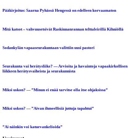
Pääkirjoitus: Saarna Pyhässä Hengessä on edelleen korvaamaton
Mitä katsot – vahvuusetsivät Raskinnanrannan telttaleirillä Kihniöllä
Sodankylän vapaaseurakuntaan valittiin uusi pastori
Seurakunta vai herätysliike? — Arvioita ja havaintoja vapaakirkollisen
liikkeen herätysvaiheista ja seurakunnista
Miksi uskon? — ”Minun ei enää tarvitse olla itse ohjaksissa”
Miksi uskon? — ”Aivan ihmeellisiä juttuja tapahtui”
”Ai näinkin voi katuevankelioida”