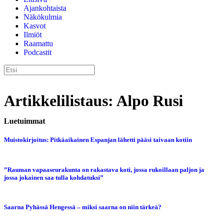
Ajankohtaista
Näkökulmia
Kasvot
Ilmiöt
Raamattu
Podcastit
Artikkelilistaus: Alpo Rusi
Luetuimmat
Muistokirjoitus: Pitkäaikainen Espanjan lähetti pääsi taivaan kotiin
”Rauman vapaaseurakunta on rakastava koti, jossa rukoillaan paljon ja
jossa jokainen saa tulla kohdatuksi”
Saarna Pyhässä Hengessä – miksi saarna on niin tärkeä?