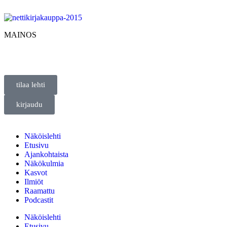
MAINOS
tilaa lehti
kirjaudu
Näköislehti
Etusivu
Ajankohtaista
Näkökulmia
Kasvot
Ilmiöt
Raamattu
Podcastit
Näköislehti
Etusivu