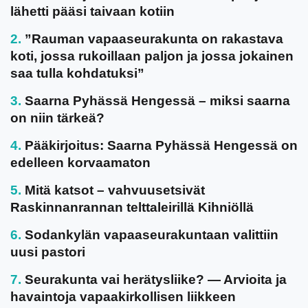
lähetti pääsi taivaan kotiin
”Rauman vapaaseurakunta on rakastava
koti, jossa rukoillaan paljon ja jossa jokainen
saa tulla kohdatuksi”
Saarna Pyhässä Hengessä – miksi saarna
on niin tärkeä?
Pääkirjoitus: Saarna Pyhässä Hengessä on
edelleen korvaamaton
Mitä katsot – vahvuusetsivät
Raskinnanrannan telttaleirillä Kihniöllä
Sodankylän vapaaseurakuntaan valittiin
uusi pastori
Seurakunta vai herätysliike? — Arvioita ja
havaintoja vapaakirkollisen liikkeen