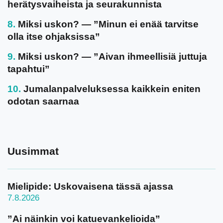
herätysvaiheista ja seurakunnista
Miksi uskon? — ”Minun ei enää tarvitse
olla itse ohjaksissa”
Miksi uskon? — ”Aivan ihmeellisiä juttuja
tapahtui”
Jumalanpalveluksessa kaikkein eniten
odotan saarnaa
Uusimmat
Mielipide: Uskovaisena tässä ajassa
7.8.2026
”Ai näinkin voi katuevankelioida”