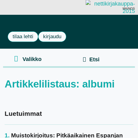
MAINOS
tilaa lehti
kirjaudu
Artikkelilistaus: albumi
Luetuimmat
Muistokirjoitus: Pitkäaikainen Espanjan