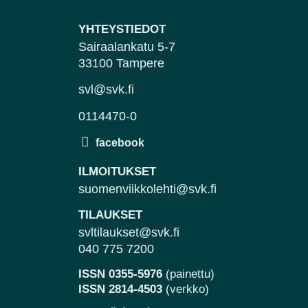
YHTEYSTIEDOT
Sairaalankatu 5-7
33100 Tampere
svl@svk.fi
0114470-0
ILMOITUKSET
suomenviikkolehti@svk.fi
TILAUKSET
svltilaukset@svk.fi
040 775 7200
ISSN 0355-5976
(painettu)
ISSN 2814-4503
(verkko)