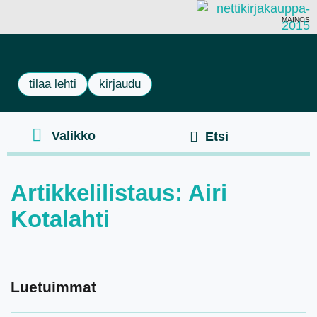
MAINOS
tilaa lehti
kirjaudu
Artikkelilistaus: Airi
Kotalahti
Luetuimmat