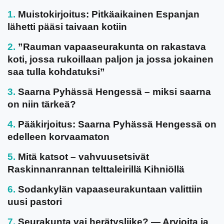
Muistokirjoitus: Pitkäaikainen Espanjan
lähetti pääsi taivaan kotiin
”Rauman vapaaseurakunta on rakastava
koti, jossa rukoillaan paljon ja jossa jokainen
saa tulla kohdatuksi”
Saarna Pyhässä Hengessä – miksi saarna
on niin tärkeä?
Pääkirjoitus: Saarna Pyhässä Hengessä on
edelleen korvaamaton
Mitä katsot – vahvuusetsivät
Raskinnanrannan telttaleirillä Kihniöllä
Sodankylän vapaaseurakuntaan valittiin
uusi pastori
Seurakunta vai herätysliike? — Arvioita ja