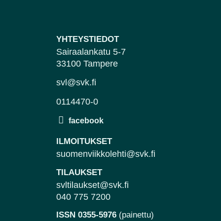
YHTEYSTIEDOT
Sairaalankatu 5-7
33100 Tampere
svl@svk.fi
0114470-0
ILMOITUKSET
suomenviikkolehti@svk.fi
TILAUKSET
svltilaukset@svk.fi
040 775 7200
ISSN 0355-5976
(painettu)