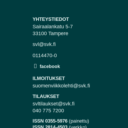
YHTEYSTIEDOT
Sairaalankatu 5-7
33100 Tampere
svl@svk.fi
0114470-0
ILMOITUKSET
suomenviikkolehti@svk.fi
TILAUKSET
svltilaukset@svk.fi
040 775 7200
ISSN 0355-5976
(painettu)
ISSN 2814-4503
(verkko)