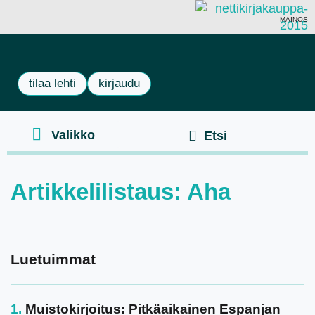
MAINOS
tilaa lehti
kirjaudu
Artikkelilistaus: Aha
Luetuimmat
Muistokirjoitus: Pitkäaikainen Espanjan