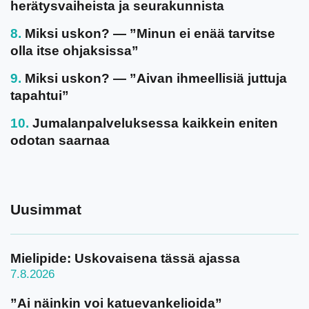
herätysvaiheista ja seurakunnista
Miksi uskon? — ”Minun ei enää tarvitse
olla itse ohjaksissa”
Miksi uskon? — ”Aivan ihmeellisiä juttuja
tapahtui”
Jumalanpalveluksessa kaikkein eniten
odotan saarnaa
Uusimmat
Mielipide: Uskovaisena tässä ajassa
7.8.2026
”Ai näinkin voi katuevankelioida”