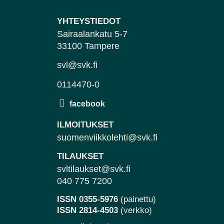
YHTEYSTIEDOT
Sairaalankatu 5-7
33100 Tampere
svl@svk.fi
0114470-0
ILMOITUKSET
suomenviikkolehti@svk.fi
TILAUKSET
svltilaukset@svk.fi
040 775 7200
ISSN 0355-5976
(painettu)
ISSN 2814-4503
(verkko)