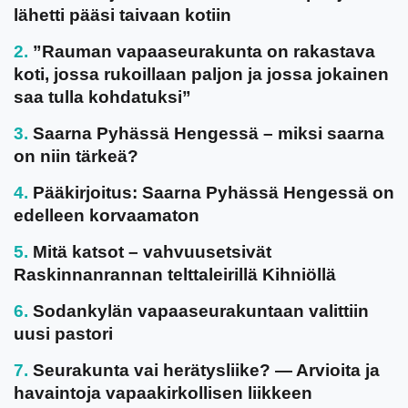
lähetti pääsi taivaan kotiin
”Rauman vapaaseurakunta on rakastava
koti, jossa rukoillaan paljon ja jossa jokainen
saa tulla kohdatuksi”
Saarna Pyhässä Hengessä – miksi saarna
on niin tärkeä?
Pääkirjoitus: Saarna Pyhässä Hengessä on
edelleen korvaamaton
Mitä katsot – vahvuusetsivät
Raskinnanrannan telttaleirillä Kihniöllä
Sodankylän vapaaseurakuntaan valittiin
uusi pastori
Seurakunta vai herätysliike? — Arvioita ja
havaintoja vapaakirkollisen liikkeen