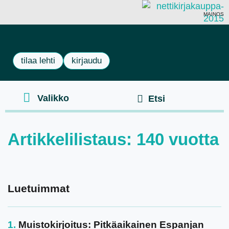
MAINOS
tilaa lehti
kirjaudu
Artikkelilistaus: 140 vuotta
Luetuimmat
Muistokirjoitus: Pitkäaikainen Espanjan