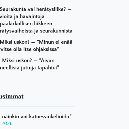
Seurakunta vai herätysliike? —
vioita ja havaintoja
paakirkollisen liikkeen
rätysvaiheista ja seurakunnista
Miksi uskon? — ”Minun ei enää
rvitse olla itse ohjaksissa”
Miksi uskon? — ”Aivan
meellisiä juttuja tapahtui”
usimmat
i näinkin voi katuevankelioida”
8.2026