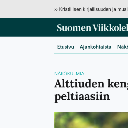
›› Kristillisen kirjallisuuden ja mu
Etusivu
Ajankohtaista
Näk
NÄKÖKULMIA
Alttiuden ken
peltiaasiin