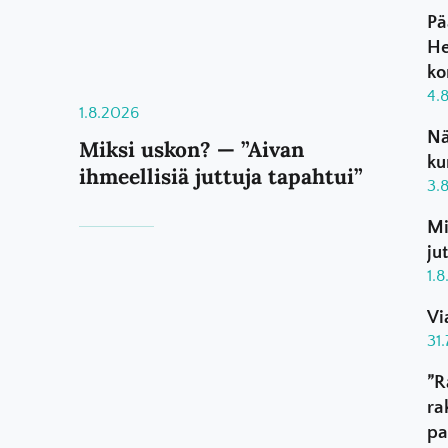
Pä
He
ko
4.
1.8.2026
Nä
Miksi uskon? — ”Aivan
ku
ihmeellisiä juttuja tapahtui”
3.
Mi
ju
1.
Vi
31
”R
ra
pa