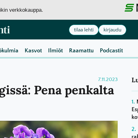
siikin verkkokauppa.
tilaa lehti
kirjaudu
ökulmia
Kasvot
Ilmiöt
Raamattu
Podcastit
L
7.11.2023
gissä: Pena penkalta
Es
ko
ra