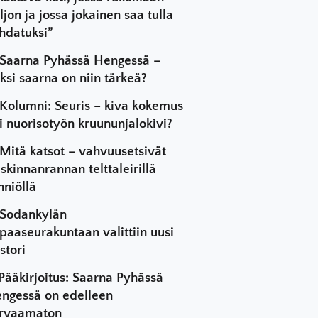
ljon ja jossa jokainen saa tulla
hdatuksi”
Saarna Pyhässä Hengessä –
ksi saarna on niin tärkeä?
Kolumni: Seuris – kiva kokemus
i nuorisotyön kruununjalokivi?
Mitä katsot – vahvuusetsivät
skinnanrannan telttaleirillä
hniöllä
Sodankylän
paaseurakuntaan valittiin uusi
stori
Pääkirjoitus: Saarna Pyhässä
ngessä on edelleen
rvaamaton