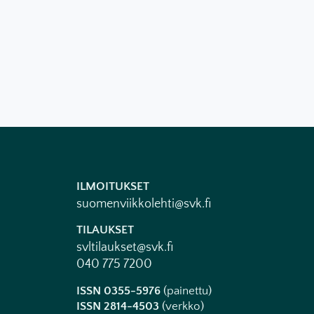
ILMOITUKSET
suomenviikkolehti@svk.fi
TILAUKSET
svltilaukset@svk.fi
040 775 7200
ISSN 0355-5976
(painettu)
ISSN 2814-4503
(verkko)