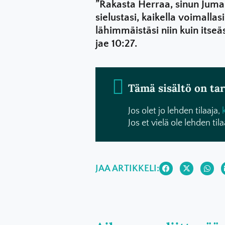
”Rakasta Herraa, sinun Jumal
sielustasi, kaikella voimallas
lähimmäistäsi niin kuin itse
jae 10:27.
Tämä sisältö on tark
Jos olet jo lehden tilaaja,
Jos et vielä ole lehden tila
JAA ARTIKKELI: