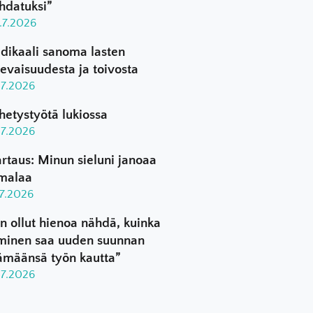
hdatuksi”
.7.2026
dikaali sanoma lasten
levaisuudesta ja toivosta
.7.2026
hetystyötä lukiossa
.7.2026
rtaus: Minun sieluni janoaa
malaa
.7.2026
n ollut hienoa nähdä, kuinka
minen saa uuden suunnan
ämäänsä työn kautta”
.7.2026