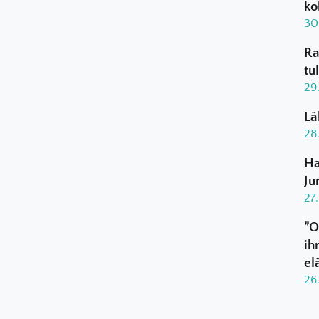
ko
30
Ra
tu
29
Lä
28
Ha
Ju
27
”O
ih
el
26