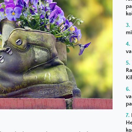
pa
ko
mi
va
Ra
Ki
va
pa
He
ko