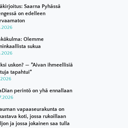
äkirjoitus: Saarna Pyhässä
ngessä on edelleen
rvaamaton
8.2026
kökulma: Olemme
ninkaallista sukua
8.2026
ksi uskon? — ”Aivan ihmeellisiä
ttuja tapahtui”
8.2026
aDian perintö on yhä ennallaan
.7.2026
auman vapaaseurakunta on
kastava koti, jossa rukoillaan
ljon ja jossa jokainen saa tulla