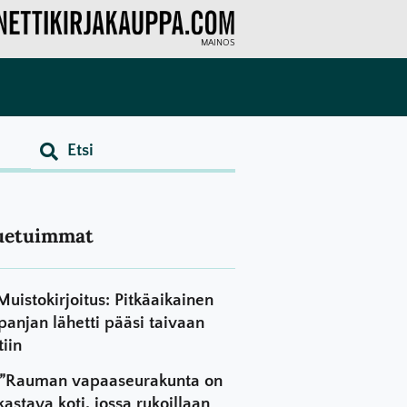
MAINOS
uetuimmat
Muistokirjoitus: Pitkäaikainen
panjan lähetti pääsi taivaan
tiin
”Rauman vapaaseurakunta on
kastava koti, jossa rukoillaan