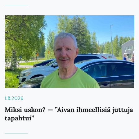
1.8.2026
Miksi uskon? — ”Aivan ihmeellisiä juttuja
tapahtui”