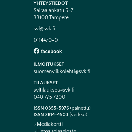
YHTEYSTIEDOT
Sairaalankatu 5-7
33100 Tampere
svl@svk.fi
0114470-0
ILMOITUKSET
suomenviikkolehti@svk.fi
TILAUKSET
svltilaukset@svk.fi
040 775 7200
ISSN 0355-5976
(painettu)
ISSN 2814-4503
(verkko)
> Mediakortti
> Tietosuojaseloste