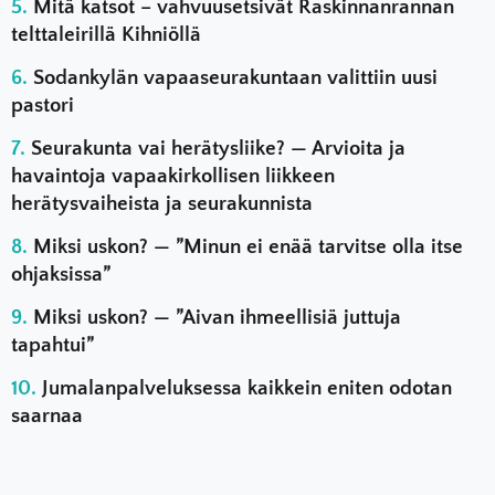
Mitä katsot – vahvuusetsivät Raskinnanrannan
telttaleirillä Kihniöllä
Sodankylän vapaaseurakuntaan valittiin uusi
pastori
Seurakunta vai herätysliike? — Arvioita ja
havaintoja vapaakirkollisen liikkeen
herätysvaiheista ja seurakunnista
Miksi uskon? — ”Minun ei enää tarvitse olla itse
ohjaksissa”
Miksi uskon? — ”Aivan ihmeellisiä juttuja
tapahtui”
Jumalanpalveluksessa kaikkein eniten odotan
saarnaa