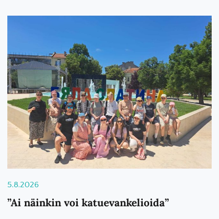
5.8.2026
”Ai näinkin voi katuevankelioida”