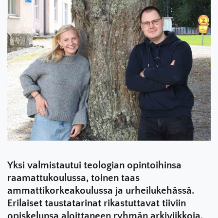
Yksi valmistautui teologian opintoihinsa
raamattukoulussa, toinen taas
ammattikorkeakoulussa ja urheilukehässä.
Erilaiset taustatarinat rikastuttavat tiiviin
opiskelunsa aloittaneen ryhmän arkiviikkoja.