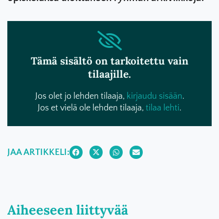
Tämä sisältö on tarkoitettu vain
tilaajille.
Jos olet jo lehden tilaaja,
kirjaudu sisään
.
Jos et vielä ole lehden tilaaja,
tilaa lehti
.
JAA ARTIKKELI:
Aiheeseen liittyvää