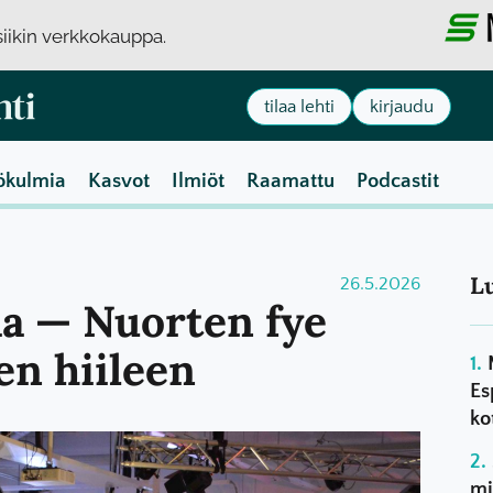
usiikin verkkokauppa.
tilaa lehti
kirjaudu
ökulmia
Kasvot
Ilmiöt
Raamattu
Podcastit
L
26.5.2026
aa — Nuorten fye
en hiileen
Es
ko
mi