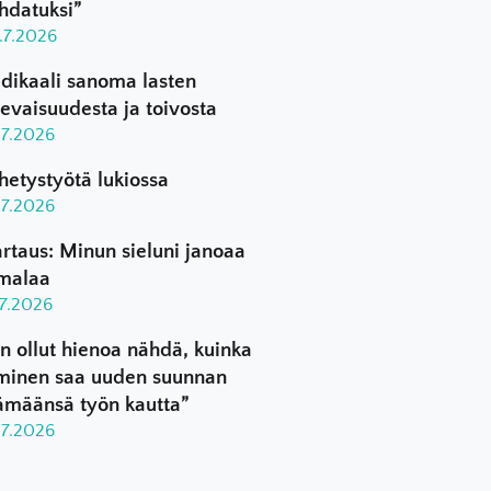
hdatuksi”
.7.2026
dikaali sanoma lasten
levaisuudesta ja toivosta
.7.2026
hetystyötä lukiossa
.7.2026
rtaus: Minun sieluni janoaa
malaa
.7.2026
n ollut hienoa nähdä, kuinka
minen saa uuden suunnan
ämäänsä työn kautta”
.7.2026