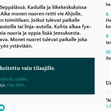
he
Seppälässä. Kaduilla ja liikekeskuksissa
. Aika monen nuoren reitti vie Ahjolle,
toimitilaan. Jotkut tulevat paikalle
He
utoilla tai linja-autolla. Kohta alkaa fye-
ko
isia nuoria ja oppia lisää Jeesuksesta.
ava. Monet nuoret tulevat paikalle joka
ta
yös ystäviään.
ih
oitettu vain tilaajille.
kirjaudu sisään
.
U
aja,
tilaa lehti
.
”A
5.