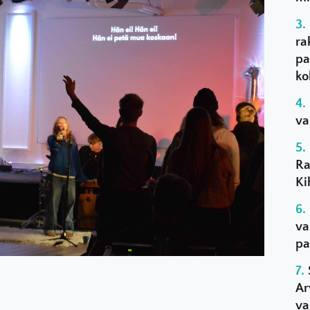
ra
pa
ko
va
Ra
Ki
va
pa
.
Ar
va