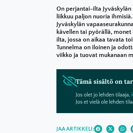
On perjantai-ilta Jyväskylän 
liikkuu paljon nuoria ihmisiä
Jyväskylän vapaaseurakunnan 
kävellen tai pyörällä, monet a
ilta, jossa on aikaa tavata to
Tunnelma on iloinen ja odott
viikko ja tuovat mukanaan m
Tämä sisältö on tark
Jos olet jo lehden tilaaja,
Jos et vielä ole lehden tila
JAA ARTIKKELI: