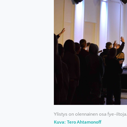
Ylistys on olennainen osa fye-iltoja
Kuva: Tero Ahtamonoff