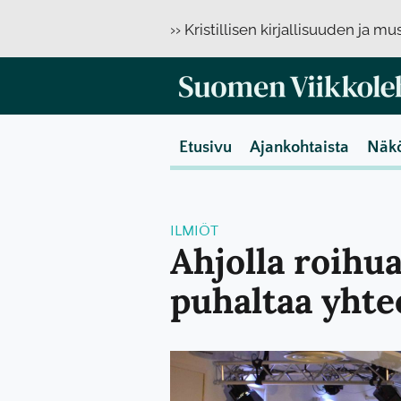
›› Kristillisen kirjallisuuden ja m
Etusivu
Ajankohtaista
Näk
ILMIÖT
Ahjolla roihu
puhaltaa yhte