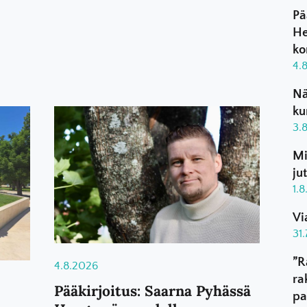
Pä
He
ko
4.
Nä
ku
3.
Mi
ju
1.
Vi
31
”R
4.8.2026
ra
Pääkirjoitus: Saarna Pyhässä
pa