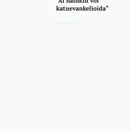
”Ai näinkin voi
katuevankelioida”