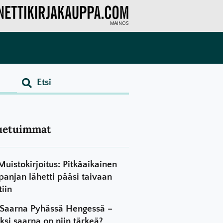
MAINOS
uetuimmat
Muistokirjoitus: Pitkäaikainen
panjan lähetti pääsi taivaan
tiin
Saarna Pyhässä Hengessä –
ksi saarna on niin tärkeä?