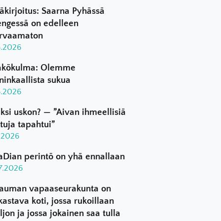
äkirjoitus: Saarna Pyhässä
ngessä on edelleen
rvaamaton
8.2026
kökulma: Olemme
ninkaallista sukua
8.2026
ksi uskon? — ”Aivan ihmeellisiä
ttuja tapahtui”
8.2026
aDian perintö on yhä ennallaan
.7.2026
auman vapaaseurakunta on
kastava koti, jossa rukoillaan
ljon ja jossa jokainen saa tulla