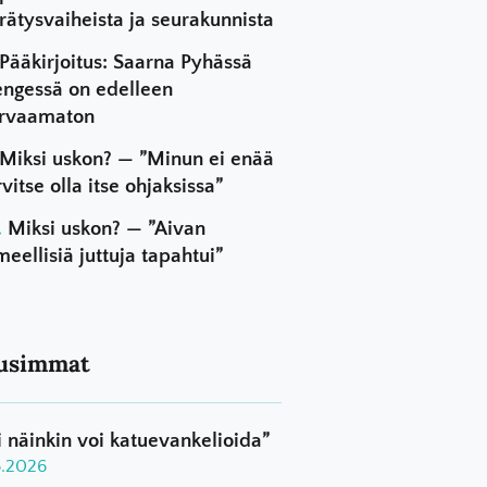
rätysvaiheista ja seurakunnista
Pääkirjoitus: Saarna Pyhässä
ngessä on edelleen
rvaamaton
Miksi uskon? — ”Minun ei enää
rvitse olla itse ohjaksissa”
Miksi uskon? — ”Aivan
meellisiä juttuja tapahtui”
usimmat
i näinkin voi katuevankelioida”
8.2026