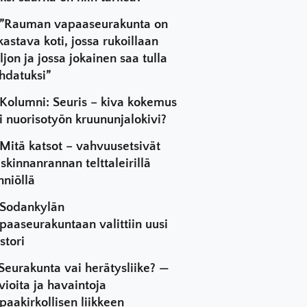
”Rauman vapaaseurakunta on
kastava koti, jossa rukoillaan
ljon ja jossa jokainen saa tulla
hdatuksi”
Kolumni: Seuris – kiva kokemus
i nuorisotyön kruununjalokivi?
Mitä katsot – vahvuusetsivät
skinnanrannan telttaleirillä
hniöllä
Sodankylän
paaseurakuntaan valittiin uusi
stori
Seurakunta vai herätysliike? —
vioita ja havaintoja
paakirkollisen liikkeen