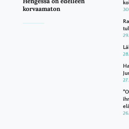
Hengessä on edelleen
ko
korvaamaton
30
Ra
tu
29
Lä
28
Ha
Ju
27
”O
ih
el
26