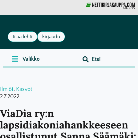
MAINOS
tilaa lehti
kirjaudu
Ilmiöt
,
Kasvot
2.7.2022
ViaDia ry:n
lapsidiakoniahankkeeseen
osallistunut Sanna Säämäki: