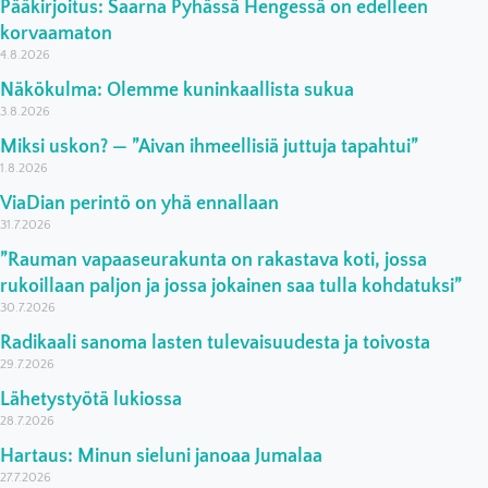
Pääkirjoitus: Saarna Pyhässä Hengessä on edelleen
korvaamaton
4.8.2026
Näkökulma: Olemme kuninkaallista sukua
3.8.2026
Miksi uskon? — ”Aivan ihmeellisiä juttuja tapahtui”
1.8.2026
ViaDian perintö on yhä ennallaan
31.7.2026
”Rauman vapaaseurakunta on rakastava koti, jossa
rukoillaan paljon ja jossa jokainen saa tulla kohdatuksi”
30.7.2026
Radikaali sanoma lasten tulevaisuudesta ja toivosta
29.7.2026
Lähetystyötä lukiossa
28.7.2026
Hartaus: Minun sieluni janoaa Jumalaa
27.7.2026