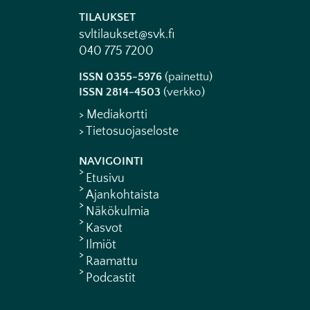
TILAUKSET
svltilaukset@svk.fi
040 775 7200
ISSN 0355-5976
(painettu)
ISSN 2814-4503
(verkko)
> Mediakortti
> Tietosuojaseloste
NAVIGOINTI
Etusivu
Ajankohtaista
Näkökulmia
Kasvot
Ilmiöt
Raamattu
Podcastit