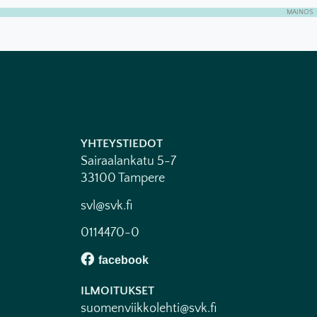
MAINOS
YHTEYSTIEDOT
Sairaalankatu 5-7
33100 Tampere
svl@svk.fi
0114470-0
ILMOITUKSET
suomenviikkolehti@svk.fi