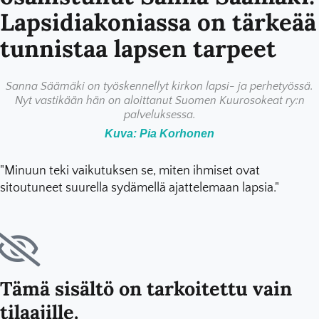
Lapsidiakoniassa on tärkeää
tunnistaa lapsen tarpeet
Sanna Säämäki on työskennellyt kirkon lapsi- ja perhetyössä.
Nyt vastikään hän on aloittanut Suomen Kuurosokeat ry:n
palveluksessa.
Kuva: Pia Korhonen
"Minuun teki vaikutuksen se, miten ihmiset ovat
sitoutuneet suurella sydämellä ajattelemaan lapsia."
Tämä sisältö on tarkoitettu vain
tilaajille.