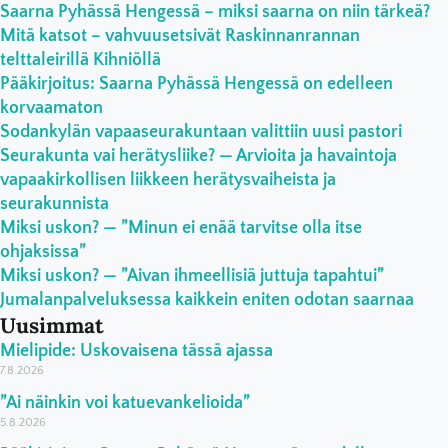
Saarna Pyhässä Hengessä – miksi saarna on niin tärkeä?
Mitä katsot – vahvuusetsivät Raskinnanrannan
telttaleirillä Kihniöllä
Pääkirjoitus: Saarna Pyhässä Hengessä on edelleen
korvaamaton
Sodankylän vapaaseurakuntaan valittiin uusi pastori
Seurakunta vai herätysliike? — Arvioita ja havaintoja
vapaakirkollisen liikkeen herätysvaiheista ja
seurakunnista
Miksi uskon? — ”Minun ei enää tarvitse olla itse
ohjaksissa”
Miksi uskon? — ”Aivan ihmeellisiä juttuja tapahtui”
Jumalanpalveluksessa kaikkein eniten odotan saarnaa
Uusimmat
Mielipide: Uskovaisena tässä ajassa
7.8.2026
”Ai näinkin voi katuevankelioida”
5.8.2026