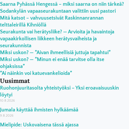
Saarna Pyhässä Hengessä – miksi saarna on niin tärkeä?
Sodankylän vapaaseurakuntaan valittiin uusi pastori
Mitä katsot – vahvuusetsivät Raskinnanrannan
telttaleirillä Kihniöllä
Seurakunta vai herätysliike? — Arvioita ja havaintoja
vapaakirkollisen liikkeen herätysvaiheista ja
seurakunnista
Miksi uskon? — ”Aivan ihmeellisiä juttuja tapahtui”
Miksi uskon? — ”Minun ei enää tarvitse olla itse
ohjaksissa”
”Ai näinkin voi katuevankelioida”
Uusimmat
Ruohonjuuritasolta yhteistyöksi – Yksi eroavaisuuskin
löytyi
10.8.2026
Jumala käyttää ihmisten hylkäämää
9.8.2026
Mielipide: Uskovaisena tässä ajassa