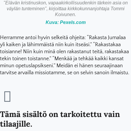
"Elävän kristinuskon, vapaakirkollisuudenkin tärkein asia on
väylän tunteminen", kirjoittaa kirkkokunnanjohtaja Tommi
Koivunen.
Kuva: Pexels.com
Herramme antoi hyvin selkeitä ohjeita: “Rakasta Jumalaa
yli kaiken ja lähimmäistä niin kuin itseäsi.” “Rakastakaa
toisianne! Niin kuin minä olen rakastanut teitä, rakastakaa
tekin toinen toistanne.” “Menkää ja tehkää kaikki kansat
minun opetuslapsikseni.” Meidän ei hänen seuraajinaan
tarvitse arvailla missiotamme, se on selvin sanoin ilmaistu.
Tämä sisältö on tarkoitettu vain
tilaajille.