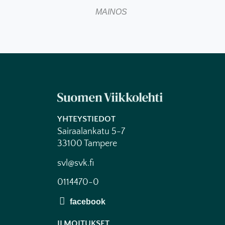
MAINOS
YHTEYSTIEDOT
Sairaalankatu 5-7
33100 Tampere
svl@svk.fi
0114470-0
ILMOITUKSET