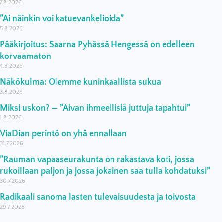
7.8.2026
”Ai näinkin voi katuevankelioida”
5.8.2026
Pääkirjoitus: Saarna Pyhässä Hengessä on edelleen
korvaamaton
4.8.2026
Näkökulma: Olemme kuninkaallista sukua
3.8.2026
Miksi uskon? — ”Aivan ihmeellisiä juttuja tapahtui”
1.8.2026
ViaDian perintö on yhä ennallaan
31.7.2026
”Rauman vapaaseurakunta on rakastava koti, jossa
rukoillaan paljon ja jossa jokainen saa tulla kohdatuksi”
30.7.2026
Radikaali sanoma lasten tulevaisuudesta ja toivosta
29.7.2026