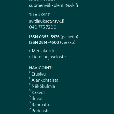
suomenviikkolehti@svk.fi
TILAUKSET
svltilaukset@svk.fi
040 775 7200
ISSN 0355-5976
(painettu)
ISSN 2814-4503
(verkko)
> Mediakortti
> Tietosuojaseloste
NAVIGOINTI
Etusivu
Ajankohtaista
Näkökulmia
Kasvot
Ilmiöt
Raamattu
Podcastit