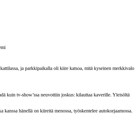
emi
kattilassa, ja parkkipaikalla oli kiire katsoa, mitä kyseinen merkkivalo
dä kuin tv-show’ssa neuvottiin joskus: kilauttaa kaverille. Yleisöltä
onka kanssa hänellä on kiireitä menossa, työskentelee autokorjaamossa.