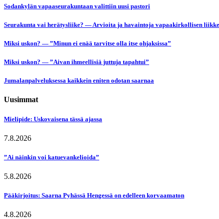
Sodankylän vapaaseurakuntaan valittiin uusi pastori
Seurakunta vai herätysliike? — Arvioita ja havaintoja vapaakirkollisen liikk
Miksi uskon? — ”Minun ei enää tarvitse olla itse ohjaksissa”
Miksi uskon? — ”Aivan ihmeellisiä juttuja tapahtui”
Jumalanpalveluksessa kaikkein eniten odotan saarnaa
Uusimmat
Mielipide: Uskovaisena tässä ajassa
7.8.2026
”Ai näinkin voi katuevankelioida”
5.8.2026
Pääkirjoitus: Saarna Pyhässä Hengessä on edelleen korvaamaton
4.8.2026