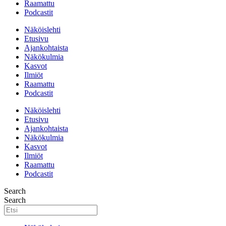
Raamattu
Podcastit
Näköislehti
Etusivu
Ajankohtaista
Näkökulmia
Kasvot
Ilmiöt
Raamattu
Podcastit
Näköislehti
Etusivu
Ajankohtaista
Näkökulmia
Kasvot
Ilmiöt
Raamattu
Podcastit
Search
Search