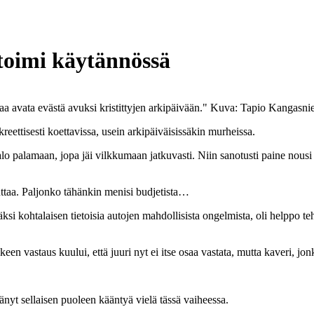
toimi käytännössä
a avata evästä avuksi kristittyjen arkipäivään."
Kuva: Tapio Kangasni
ettisesti koettavissa, usein arkipäiväisissäkin murheissa.
alo palamaan, jopa jäi vilkkumaan jatkuvasti. Niin sanotusti paine nousi 
uttaa. Paljonko tähänkin menisi budjetista…
i kohtalaisen tietoisia autojen mahdollisista ongelmista, oli helppo teh
een vastaus kuului, että juuri nyt ei itse osaa vastata, mutta kaveri, j
ttänyt sellaisen puoleen kääntyä vielä tässä vaiheessa.