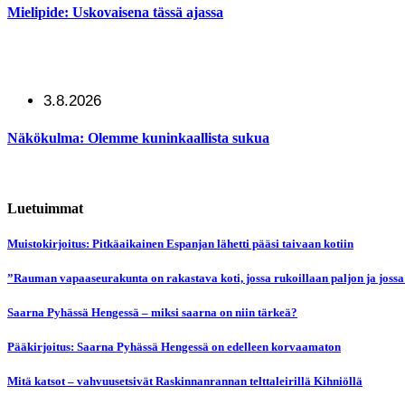
Mielipide: Uskovaisena tässä ajassa
3.8.2026
Näkökulma: Olemme kuninkaallista sukua
Luetuimmat
Muistokirjoitus: Pitkäaikainen Espanjan lähetti pääsi taivaan kotiin
”Rauman vapaaseurakunta on rakastava koti, jossa rukoillaan paljon ja jossa
Saarna Pyhässä Hengessä – miksi saarna on niin tärkeä?
Pääkirjoitus: Saarna Pyhässä Hengessä on edelleen korvaamaton
Mitä katsot – vahvuusetsivät Raskinnanrannan telttaleirillä Kihniöllä