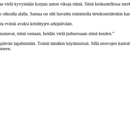
taa vielä kyvyistään korjata auton vikoja etänä. Siinä keskustellessa me
 oikealla alalla. Samaa on silti havaittu toimistolla tietokoneidenkin ka
a evästä avuksi kristittyjen arkipäivään.
 huutavat, minä vastaan, heidän vielä puhuessaan minä kuulen.”
en päivän tapahtumiin. Toimii tämäkin käytännössä. Sillä neuvojen kartoit
oiseen.