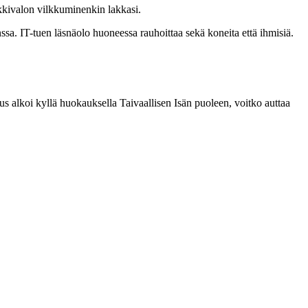
rkkivalon vilkkuminenkin lakkasi.
nssa. IT-tuen läsnäolo huoneessa rauhoittaa sekä koneita että ihmisiä.
us alkoi kyllä huokauksella Taivaallisen Isän puoleen, voitko auttaa