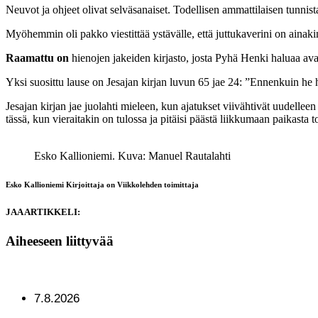
Neuvot ja ohjeet olivat selväsanaiset. Todellisen ammattilaisen tunnis
Myöhemmin oli pakko viestittää ystävälle, että juttukaverini on ainakin
Raamattu on
hienojen jakeiden kirjasto, josta Pyhä Henki haluaa avat
Yksi suosittu lause on Jesajan kirjan luvun 65 jae 24: ”Ennenkuin he
Jesajan kirjan jae juolahti mieleen, kun ajatukset viivähtivät uudelle
tässä, kun vieraitakin on tulossa ja pitäisi päästä liikkumaan paikasta t
Esko Kallioniemi.
Kuva: Manuel Rautalahti
Esko Kallioniemi
Kirjoittaja on Viikkolehden toimittaja
JAA ARTIKKELI:
Aiheeseen liittyvää
7.8.2026