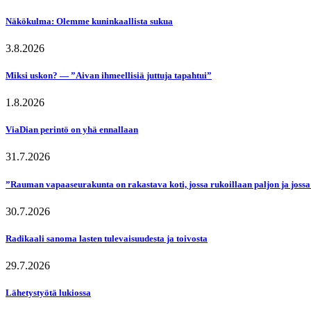
Näkökulma: Olemme kuninkaallista sukua
3.8.2026
Miksi uskon? — ”Aivan ihmeellisiä juttuja tapahtui”
1.8.2026
ViaDian perintö on yhä ennallaan
31.7.2026
”Rauman vapaaseurakunta on rakastava koti, jossa rukoillaan paljon ja jossa
30.7.2026
Radikaali sanoma lasten tulevaisuudesta ja toivosta
29.7.2026
Lähetystyötä lukiossa