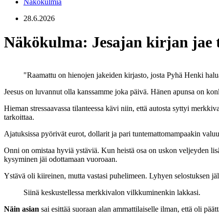
Näkökulmia
28.6.2026
Näkökulma: Jesajan kirjan jae 
"Raamattu on hienojen jakeiden kirjasto, josta Pyhä Henki halua
Jeesus on luvannut olla kanssamme joka päivä. Hänen apunsa on konkre
Hieman stressaavassa tilanteessa kävi niin, että autosta syttyi merkkiv
tarkoittaa.
Ajatuksissa pyörivät eurot, dollarit ja pari tuntemattomampaakin valu
Onni on omistaa hyviä ystäviä. Kun heistä osa on uskon veljeyden lisäks
kysyminen jäi odottamaan vuoroaan.
Ystävä oli kiireinen, mutta vastasi puhelimeen. Lyhyen selostuksen jälk
Siinä keskustellessa merkkivalon vilkkuminenkin lakkasi.
Näin asian
sai esittää suoraan alan ammattilaiselle ilman, että oli pää