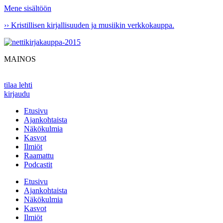
Mene sisältöön
›› Kristillisen kirjallisuuden ja musiikin verkkokauppa.
MAINOS
tilaa lehti
kirjaudu
Etusivu
Ajankohtaista
Näkökulmia
Kasvot
Ilmiöt
Raamattu
Podcastit
Etusivu
Ajankohtaista
Näkökulmia
Kasvot
Ilmiöt