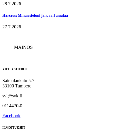
28.7.2026
Hartaus: Minun sieluni janoaa Jumalaa
27.7.2026
MAINOS
YHTEYSTIEDOT
Sairaalankatu 5-7
33100 Tampere
svl@svk.fi
0114470-0
Facebook
ILMOITUKSET