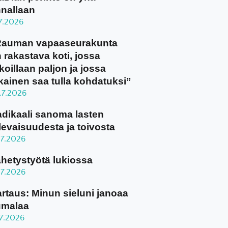
nallaan
.7.2026
Rauman vapaaseurakunta
 rakastava koti, jossa
koillaan paljon ja jossa
kainen saa tulla kohdatuksi”
.7.2026
dikaali sanoma lasten
levaisuudesta ja toivosta
.7.2026
hetystyötä lukiossa
.7.2026
rtaus: Minun sieluni janoaa
umalaa
.7.2026