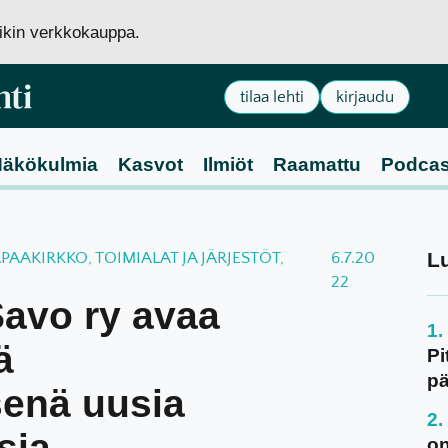
siikin verkkokauppa.
tilaa lehti
kirjaudu
äkökulmia
Kasvot
Ilmiöt
Raamattu
Podcas
L
AAKIRKKO, TOIMIALAT JA JÄRJESTÖT
,
6.7.20
22
Savo ry avaa
ä
Pi
pä
senä uusia
sia
on