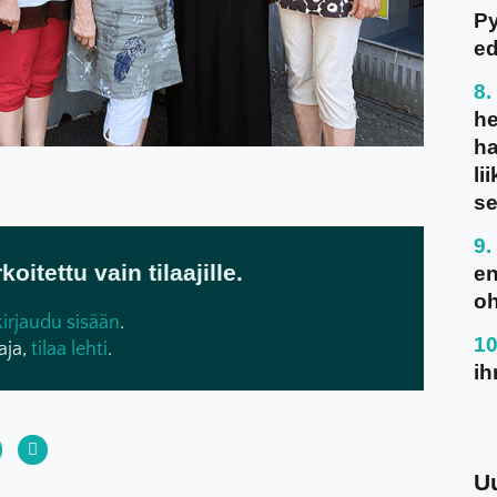
P
ed
he
ha
li
se
oitettu vain tilaajille.
en
oh
kirjaudu sisään
.
aja,
tilaa lehti
.
ih
U