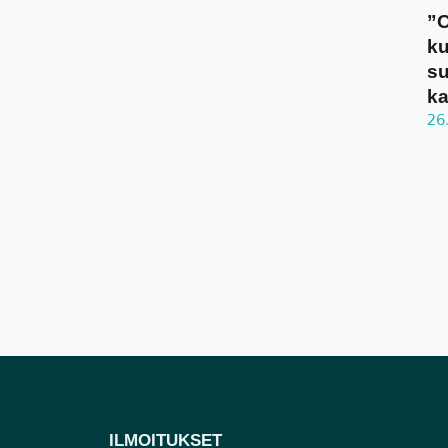
”O
ku
su
ka
26
ILMOITUKSET