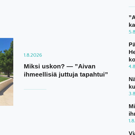
”A
ka
5.
Pä
He
1.8.2026
k
Miksi uskon? — ”Aivan
4.
ihmeellisiä juttuja tapahtui”
N
ku
3.
Mi
ih
1.
Vi