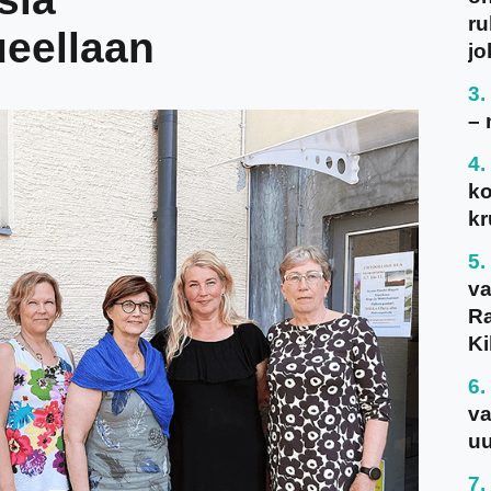
ru
ueellaan
jo
– 
ko
kr
va
Ra
Ki
va
uu