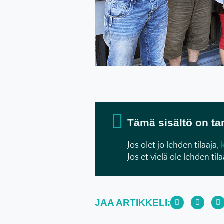
Tämä sisältö on tark
Jos olet jo lehden tilaaja,
Jos et vielä ole lehden tila
JAA ARTIKKELI: