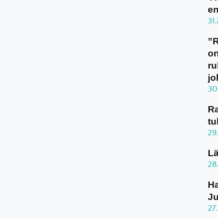
en
31
”
on
ru
jo
30
Ra
tu
29
Lä
28
Ha
J
27