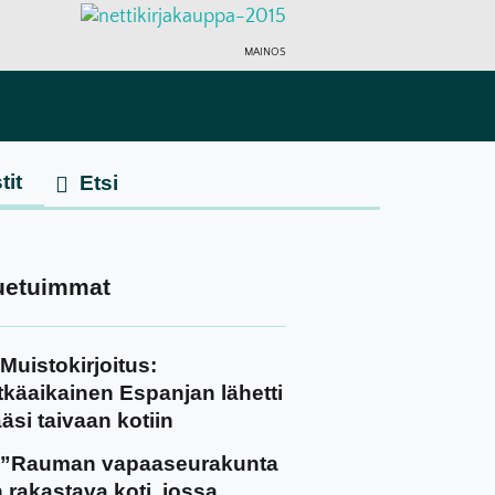
MAINOS
tit
uetuimmat
Muistokirjoitus:
tkäaikainen Espanjan lähetti
äsi taivaan kotiin
”Rauman vapaaseurakunta
 rakastava koti, jossa