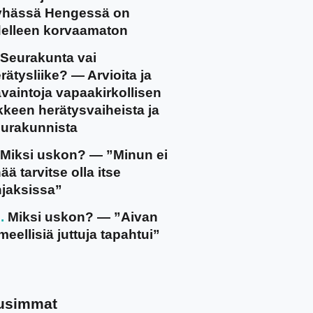
yhässä Hengessä on
elleen korvaamaton
Seurakunta vai
rätysliike? — Arvioita ja
vaintoja vapaakirkollisen
ikkeen herätysvaiheista ja
urakunnista
Miksi uskon? — ”Minun ei
ää tarvitse olla itse
jaksissa”
Miksi uskon? — ”Aivan
meellisiä juttuja tapahtui”
usimmat