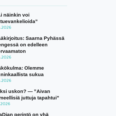
i näinkin voi
tuevankelioida”
8.2026
äkirjoitus: Saarna Pyhässä
ngessä on edelleen
orvaamaton
8.2026
äkökulma: Olemme
ninkaallista sukua
8.2026
ksi uskon? — ”Aivan
meellisiä juttuja tapahtui”
8.2026
aDian perintö on yhä