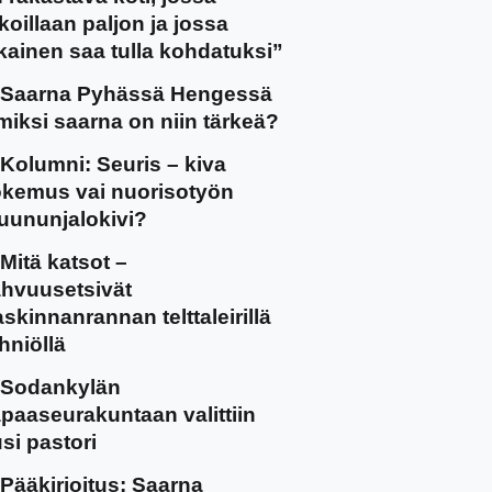
koillaan paljon ja jossa
kainen saa tulla kohdatuksi”
Saarna Pyhässä Hengessä
miksi saarna on niin tärkeä?
Kolumni: Seuris – kiva
kemus vai nuorisotyön
uununjalokivi?
Mitä katsot –
hvuusetsivät
skinnanrannan telttaleirillä
hniöllä
Sodankylän
paaseurakuntaan valittiin
si pastori
Pääkirjoitus: Saarna