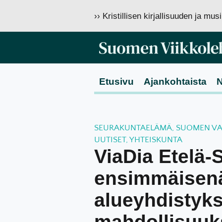
›› Kristillisen kirjallisuuden ja mu
Etusivu
Ajankohtaista
N
SEURAKUNTAELÄMÄ
,
SUOMEN VAP
UUTISET
,
YHTEISKUNTA
ViaDia Etelä-
ensimmäisen
alueyhdistyk
mahdollisuuk