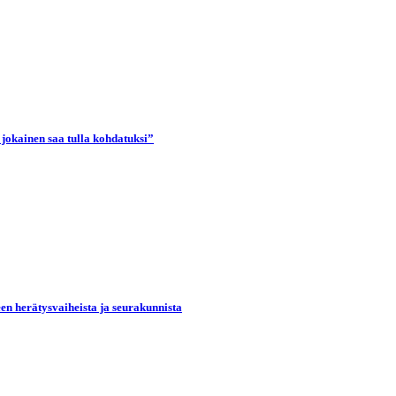
 jokainen saa tulla kohdatuksi”
een herätysvaiheista ja seurakunnista