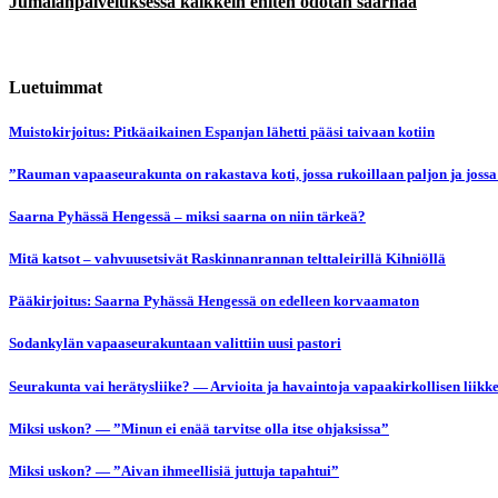
Jumalanpalveluksessa kaikkein eniten odotan saarnaa
Luetuimmat
Muistokirjoitus: Pitkäaikainen Espanjan lähetti pääsi taivaan kotiin
”Rauman vapaaseurakunta on rakastava koti, jossa rukoillaan paljon ja jossa
Saarna Pyhässä Hengessä – miksi saarna on niin tärkeä?
Mitä katsot – vahvuusetsivät Raskinnanrannan telttaleirillä Kihniöllä
Pääkirjoitus: Saarna Pyhässä Hengessä on edelleen korvaamaton
Sodankylän vapaaseurakuntaan valittiin uusi pastori
Seurakunta vai herätysliike? — Arvioita ja havaintoja vapaakirkollisen liikk
Miksi uskon? — ”Minun ei enää tarvitse olla itse ohjaksissa”
Miksi uskon? — ”Aivan ihmeellisiä juttuja tapahtui”