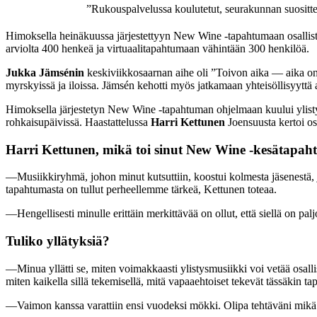
”Rukouspalvelussa koulutetut, seurakunnan suosittel
Himoksella heinäkuussa järjestettyyn New Wine -tapahtumaan osallistui 
arviolta 400 henkeä ja virtuaalitapahtumaan vähintään 300 henkilöä.
Jukka Jämsénin
keskiviikkosaarnan aihe oli ”Toivon aika — aika on t
myrskyissä ja iloissa. Jämsén kehotti myös jatkamaan yhteisöllisyyttä a
Himoksella järjestetyn New Wine -tapahtuman ohjelmaan kuului ylistys
rohkaisupäivissä. Haastattelussa
Harri Kettunen
Joensuusta kertoi os
Harri Kettunen, mikä toi sinut New Wine -kesätapa
—Musiikkiryhmä, johon minut kutsuttiin, koostui kolmesta jäsenestä,
tapahtumasta on tullut perheellemme tärkeä, Kettunen toteaa.
—Hengellisesti minulle erittäin merkittävää on ollut, että siellä on p
Tuliko yllätyksiä?
—Minua yllätti se, miten voimakkaasti ylistysmusiikki voi vetää osallis
miten kaikella sillä tekemisellä, mitä vapaaehtoiset tekevät tässäkin t
—Vaimon kanssa varattiin ensi vuodeksi mökki. Olipa tehtäväni mikä