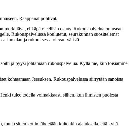
nnaiseen, Raappanat pohtivat.
 merkittävä, ehkäpä oleellisin osuus. Rukouspalvelua on usean
gelle. Rukouspalvelussa koulutetut, seurakunnan suosittelemat
ssa Jumalan ja rukouksessa olevan välistä.
soitti ja pyysi johtamaan rukouspalvelua. Kyllä me, kun toisiamme
miset kohtaamaan Jeesuksen. Rukouspalvelussa siirrytään sanoista
Henki tulee todella voimakkaasti siihen, kun ihmisten puolesta
, mutta sitten kotiin lähdetään kuitenkin ajatuksella, että kyllä