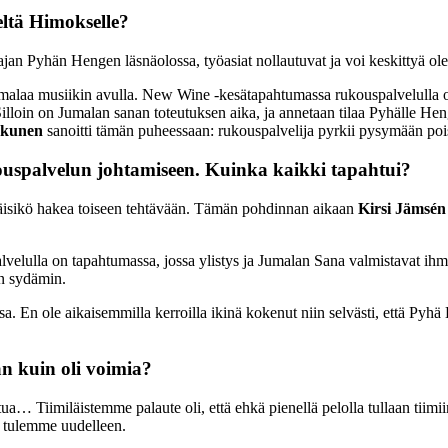
ltä Himokselle?
 Pyhän Hengen läsnäolossa, työasiat nollautuvat ja voi keskittyä ole
alaa musiikin avulla. New Wine -kesätapahtumassa rukouspalvelulla on
lloin on Jumalan sanan toteutuksen aika, ja annetaan tilaa Pyhälle Hen
kkunen
sanoitti tämän puheessaan: rukouspalvelija pyrkii pysymään poi
ouspalvelun johtamiseen. Kuinka kaikki tapahtui?
täisikö hakea toiseen tehtävään. Tämän pohdinnan aikaan
Kirsi Jämsén
lvelulla on tapahtumassa, jossa ylistys ja Jumalan Sana valmistavat ih
n sydämin.
En ole aikaisemmilla kerroilla ikinä kokenut niin selvästi, että Pyhä 
n kuin oli voimia?
tua… Tiimiläistemme palaute oli, että ehkä pienellä pelolla tullaan tiimiin
a tulemme uudelleen.