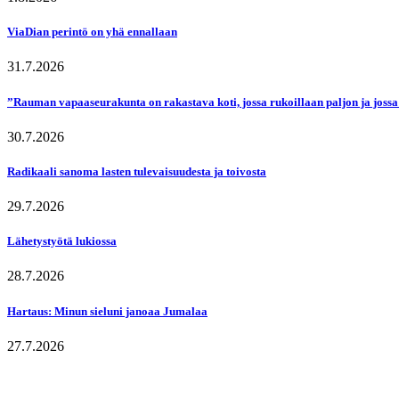
ViaDian perintö on yhä ennallaan
31.7.2026
”Rauman vapaaseurakunta on rakastava koti, jossa rukoillaan paljon ja jossa
30.7.2026
Radikaali sanoma lasten tulevaisuudesta ja toivosta
29.7.2026
Lähetystyötä lukiossa
28.7.2026
Hartaus: Minun sieluni janoaa Jumalaa
27.7.2026