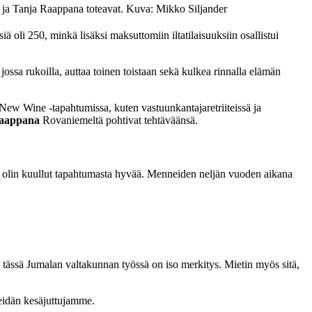
a ja Tanja Raappana toteavat.
Kuva: Mikko Siljander
 oli 250, minkä lisäksi maksuttomiin iltatilaisuuksiin osallistui
ossa rukoilla, auttaa toinen toistaan sekä kulkea rinnalla elämän
New Wine -tapahtumissa, kuten vastuunkantajaretriiteissä ja
aappana
Rovaniemeltä pohtivat tehtäväänsä.
a olin kuullut tapahtumasta hyvää. Menneiden neljän vuoden aikana
ni tässä Jumalan valtakunnan työssä on iso merkitys. Mietin myös sitä,
eidän kesäjuttujamme.