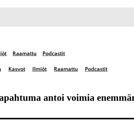
iöt
Raamattu
Podcastit
a
Kasvot
Ilmiöt
Raamattu
Podcastit
apahtuma antoi voimia enemmän