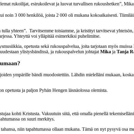
emat rukoilijat, esirukoilevat ja luovat turvallisen rukoushetken”, Mik
noin 3 000 henkilöä, joista 2 000 oli mukana kokoaikaisesti. Tiimiläisiä
ulla yhteen”. Tarvitsemme toisiamme, ja kristityt tarvitsevat yhteisön, j
rjessa. Yhteyttä voi ylläpitää esimerkiksi puhelimitse.
musiikkia, opetusta sekä rukouspalvelua, joita tarjotaan myös muissa 
uudestaan ylistysbändissä, ja rukouspalvelun johtajat
Mika
ja
Tanja R
htumaan?
 joiden ympärille bändi muodostettiin. Lähdin mielelläni mukaan, kosk
aljon opetusta ja paljon Pyhän Hengen läsnäolossa olemista.
tujaa kohti Kristusta. Vakuutuin siitä, että omalla pienellä tekemisellä
apahtumassa on suuri merkitys.
 tahansa, niin tapahtumassa ollaan mukana. Tämä on nyt pysyvä osa m