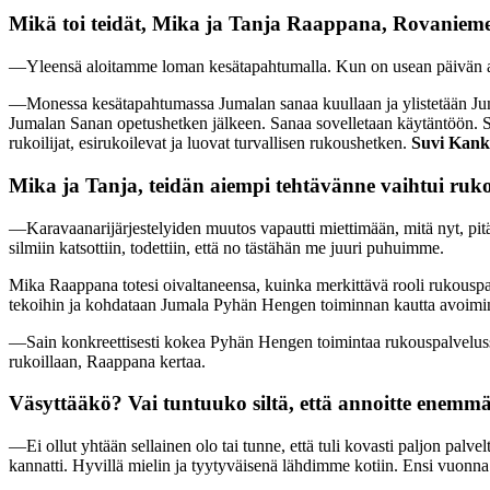
Mikä toi teidät, Mika ja Tanja Raappana, Rovanieme
—Yleensä aloitamme loman kesätapahtumalla. Kun on usean päivän ajan
—Monessa kesätapahtumassa Jumalan sanaa kuullaan ja ylistetään Jum
Jumalan Sanan opetushetken jälkeen. Sanaa sovelletaan käytäntöön. Si
rukoilijat, esirukoilevat ja luovat turvallisen rukoushetken.
Suvi Kan
Mika ja Tanja, teidän aiempi tehtävänne vaihtui ruk
—Karavaanarijärjestelyiden muutos vapautti miettimään, mitä nyt, pi
silmiin katsottiin, todettiin, että no tästähän me juuri puhuimme.
Mika Raappana totesi oivaltaneensa, kuinka merkittävä rooli rukouspa
tekoihin ja kohdataan Jumala Pyhän Hengen toiminnan kautta avoimi
—Sain konkreettisesti kokea Pyhän Hengen toimintaa rukouspalvelussa. 
rukoillaan, Raappana kertaa.
Väsyttääkö? Vai tuntuuko siltä, että annoitte enemmä
—Ei ollut yhtään sellainen olo tai tunne, että tuli kovasti paljon palvel
kannatti. Hyvillä mielin ja tyytyväisenä lähdimme kotiin. Ensi vuonn