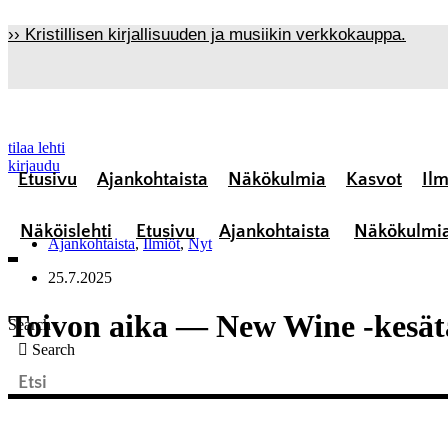
Mene
›› Kristillisen kirjallisuuden ja musiikin verkkokauppa.
sisältöön
tilaa lehti
kirjaudu
Etusivu
Ajankohtaista
Näkökulmia
Kasvot
Ilm
Näköislehti
Etusivu
Ajankohtaista
Näkökulmi
Ajankohtaista
,
Ilmiöt
,
Nyt
25.7.2025
Toivon aika — New Wine -kesät
Search
Search