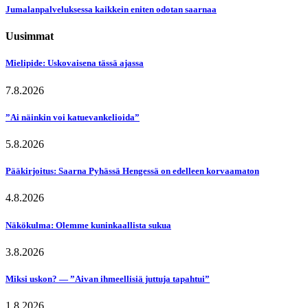
Jumalanpalveluksessa kaikkein eniten odotan saarnaa
Uusimmat
Mielipide: Uskovaisena tässä ajassa
7.8.2026
”Ai näinkin voi katuevankelioida”
5.8.2026
Pääkirjoitus: Saarna Pyhässä Hengessä on edelleen korvaamaton
4.8.2026
Näkökulma: Olemme kuninkaallista sukua
3.8.2026
Miksi uskon? — ”Aivan ihmeellisiä juttuja tapahtui”
1.8.2026