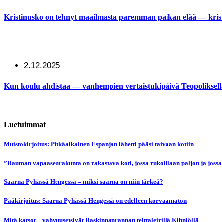
Kristinusko on tehnyt maailmasta paremman paikan elää — kristi
2.12.2025
Kun koulu ahdistaa — vanhempien vertaistukipäivä Teopoliksell
Luetuimmat
Muistokirjoitus: Pitkäaikainen Espanjan lähetti pääsi taivaan kotiin
”Rauman vapaaseurakunta on rakastava koti, jossa rukoillaan paljon ja jossa
Saarna Pyhässä Hengessä – miksi saarna on niin tärkeä?
Pääkirjoitus: Saarna Pyhässä Hengessä on edelleen korvaamaton
Mitä katsot – vahvuusetsivät Raskinnanrannan telttaleirillä Kihniöllä