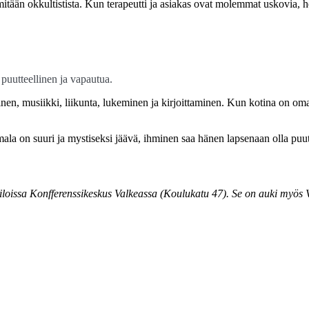
le mitään okkultistista. Kun terapeutti ja asiakas ovat molemmat uskovia,
puutteellinen ja vapautua.
n, musiikki, liikunta, lukeminen ja kirjoittaminen. Kun kotina on omak
mala on suuri ja mystiseksi jäävä, ihminen saa hänen lapsenaan olla puu
iloissa Konfferenssikeskus Valkeassa (Koulukatu 47). Se on auki myös 