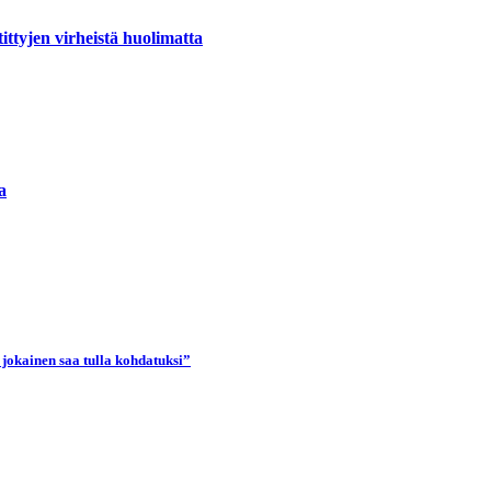
ttyjen virheistä huolimatta
a
 jokainen saa tulla kohdatuksi”