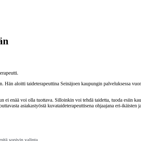
än
rapeutti.
. Hän aloitti taideterapeuttina Seinäjoen kaupungin palveluksessa vuonn
 kun ei enää voi olla tuottava. Silloinkin voi tehdä taidetta, tuoda esii
ttavasta asiakastyöstä kuvataideterapeuttisena ohjaajana eri-ikäisten j
mitä sopivin valinta.