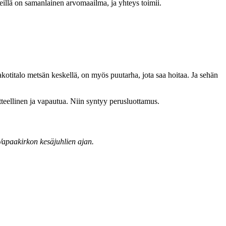
 heillä on samanlainen arvomaailma, ja yhteys toimii.
otitalo metsän keskellä, on myös puutarha, jota saa hoitaa. Ja sehän
tteellinen ja vapautua. Niin syntyy perusluottamus.
Vapaakirkon kesäjuhlien ajan.