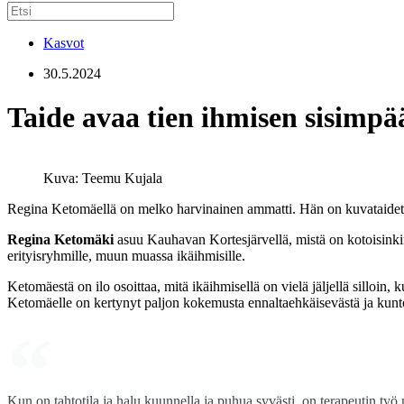
Kasvot
30.5.2024
Taide avaa tien ihmisen sisimpä
Kuva: Teemu Kujala
Regina Ketomäellä on melko harvinainen ammatti. Hän on kuvataidete
Regina Ketomäki
asuu Kauhavan Kortesjärvellä, mistä on kotoisinkin
erityisryhmille, muun muassa ikäihmisille.
Ketomäestä on ilo osoittaa, mitä ikäihmisellä on vielä jäljellä silloin,
Ketomäelle on kertynyt paljon kokemusta ennaltaehkäisevästä ja kuntou
Kun on tahtotila ja halu kuunnella ja puhua syvästi, on terapeutin työ 