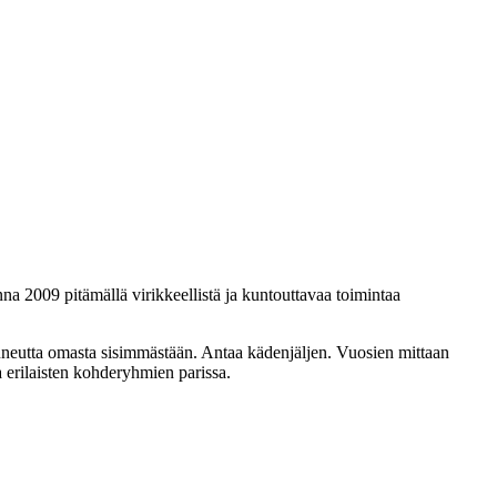
a 2009 pitämällä virikkeellistä ja kuntouttavaa toimintaa
n kauneutta omasta sisimmästään. Antaa kädenjäljen. Vuosien mittaan
a erilaisten kohderyhmien parissa.