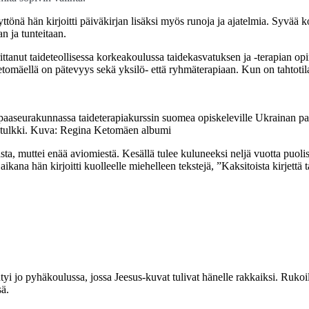
ttönä hän kirjoitti päiväkirjan lisäksi myös runoja ja ajatelmia. Syv
n ja tunteitaan.
ittanut taideteollisessa korkeakoulussa taidekasvatuksen ja -terapian op
tomäellä on pätevyys sekä yksilö- että ryhmäterapiaan. Kun on tahtotila
aaseurakunnassa taideterapiakurssin suomea opiskeleville Ukrainan pakol
tulkki.
Kuva: Regina Ketomäen albumi
lasta, muttei enää aviomiestä. Kesällä tulee kuluneeksi neljä vuotta pu
ikana hän kirjoitti kuolleelle miehelleen tekstejä, ”Kaksitoista kirjettä 
 jo pyhäkoulussa, jossa Jeesus-kuvat tulivat hänelle rakkaiksi. Rukoi
sä.