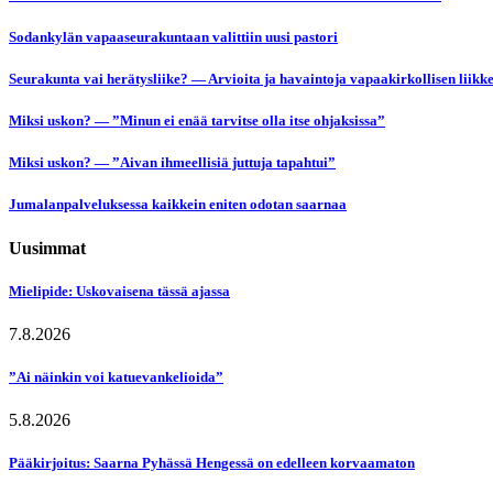
Sodankylän vapaaseurakuntaan valittiin uusi pastori
Seurakunta vai herätysliike? — Arvioita ja havaintoja vapaakirkollisen liikk
Miksi uskon? — ”Minun ei enää tarvitse olla itse ohjaksissa”
Miksi uskon? — ”Aivan ihmeellisiä juttuja tapahtui”
Jumalanpalveluksessa kaikkein eniten odotan saarnaa
Uusimmat
Mielipide: Uskovaisena tässä ajassa
7.8.2026
”Ai näinkin voi katuevankelioida”
5.8.2026
Pääkirjoitus: Saarna Pyhässä Hengessä on edelleen korvaamaton