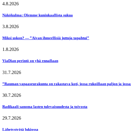
4.8.2026
Näkökulma: Olemme kuninkaallista sukua
3.8.2026
Miksi uskon? — ”Aivan ihmeellisiä juttuja tapahtui”
1.8.2026
ViaDian perintö on yhä ennallaan
31.7.2026
”Rauman vapaaseurakunta on rakastava koti, jossa rukoillaan paljon ja jossa
30.7.2026
Radikaali sanoma lasten tulevaisuudesta ja toivosta
29.7.2026
Lähetystyötä lukiossa