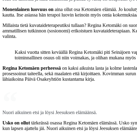
Monenlainen luovuus on
aina ollut osa Ketomäen elämää. Jo kouluty
kautta. Itse asiassa hän terapoi luovin keinoin myös omia kokemuksiaa
Millaista tietä kuvataideterapeutiksi tullaan? Regina Ketomäki on suor
ammatillisen tutkinnon (sosionomi) erikoistuen kuvataideterapiaan. Ke
valinta.
Kaksi vuotta sitten keväällä Regina Ketomäki piti Seinäjoen vap
toiminnallinen osuus oli niin voimakas, ja olihan mukana myös 
Regina Ketomäen perheessä
on kaksi aikuista lasta ja kolme lasten
prosessoinut taiteella, sekä maalaten että kirjoittaen. Kovimman surun a
lähiaikoina Päivä Osakeyhtiön kustantama kirja.
Nuori aikuinen etsi ja löysi Jeesuksen elämäänsä.
Usko on ollut
tärkeässä osassa Regina Ketomäen elämässä. Usko syntyi
kun lapsen ajattelu jäi. Nuori aikuinen etsi ja löysi Jeesuksen elämään