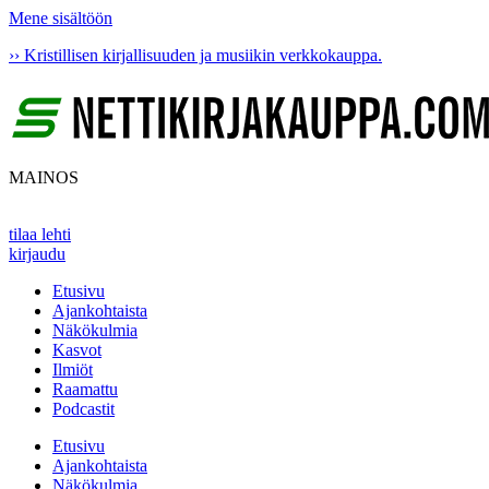
Mene sisältöön
›› Kristillisen kirjallisuuden ja musiikin verkkokauppa.
MAINOS
tilaa lehti
kirjaudu
Etusivu
Ajankohtaista
Näkökulmia
Kasvot
Ilmiöt
Raamattu
Podcastit
Etusivu
Ajankohtaista
Näkökulmia