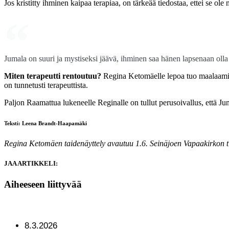
Jos kristitty ihminen kaipaa terapiaa, on tärkeää tiedostaa, ettei se o
Jumala on suuri ja mystiseksi jäävä, ihminen saa hänen lapsenaan olla 
Miten terapeutti rentoutuu?
Regina Ketomäelle lepoa tuo maalaamine
on tunnetusti terapeuttista.
Paljon Raamattua lukeneelle Reginalle on tullut perusoivallus, että Ju
Teksti: Leena Brandt-Haapamäki
Regina Ketomäen taidenäyttely avautuu 1.6. Seinäjoen Vapaakirkon t
JAA ARTIKKELI:
Aiheeseen liittyvää
8.3.2026