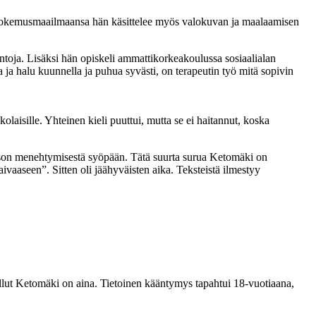
ää kokemusmaailmaansa hän käsittelee myös valokuvan ja maalaamisen
intoja. Lisäksi hän opiskeli ammattikorkeakoulussa sosiaalialan
 ja halu kuunnella ja puhua syvästi, on terapeutin työ mitä sopivin
aisille. Yhteinen kieli puuttui, mutta se ei haitannut, koska
olison menehtymisestä syöpään. Tätä suurta surua Ketomäki on
taivaaseen”. Sitten oli jäähyväisten aika. Teksteistä ilmestyy
llut Ketomäki on aina. Tietoinen kääntymys tapahtui 18-vuotiaana,