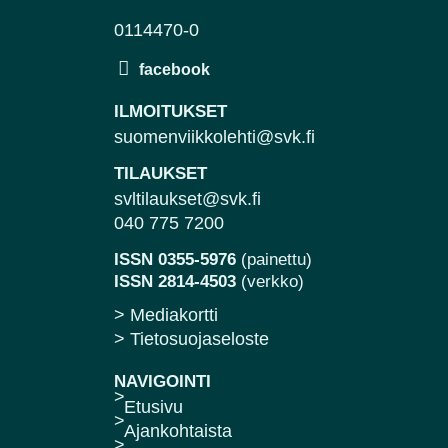
0114470-0
ILMOITUKSET
suomenviikkolehti@svk.fi
TILAUKSET
svltilaukset@svk.fi
040 775 7200
ISSN 0355-5976
(painettu)
ISSN 2814-4503
(verkko)
> Mediakortti
> Tietosuojaseloste
NAVIGOINTI
Etusivu
Ajankohtaista