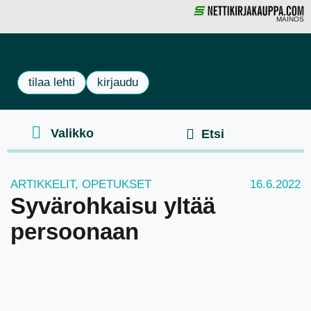
MAINOS
tilaa lehti
kirjaudu
ARTIKKELIT
,
OPETUKSET
16.6.2022
Syvärohkaisu yltää
persoonaan