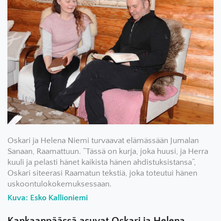
Oskari ja Helena Niemi turvaavat elämässään Jumalan
Sanaan, Raamattuun. ”Tässä on kurja, joka huusi, ja Herra
kuuli ja pelasti hänet kaikista hänen ahdistuksistansa”,
Oskari siteerasi Raamatun tekstiä, joka toteutui hänen
uskoontulokokemuksessaan.
Kuva: Esko Kallioniemi
Kankaanpäässä asuvat Oskari ja Helena