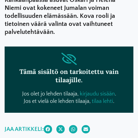
Niemi ovat kokeneet Jumalan voiman
todellisuuden elämässään. Kova rooli ja
tietoinen väärä valinta ovat vaihtuneet
palvelutehtävään.
Tämä sisältö on tarkoitettu vain
tilaajille.
Jos olet jo lehden tilaaja,
kirjaudu sisään
.
Jos et vielä ole lehden tilaaja,
tilaa lehti
.
JAA ARTIKKELI: