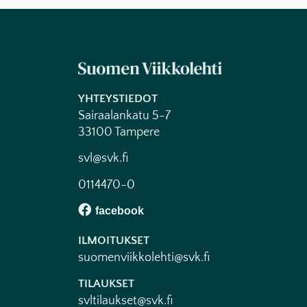
YHTEYSTIEDOT
Sairaalankatu 5-7
33100 Tampere
svl@svk.fi
0114470-0
ILMOITUKSET
suomenviikkolehti@svk.fi
TILAUKSET
svltilaukset@svk.fi