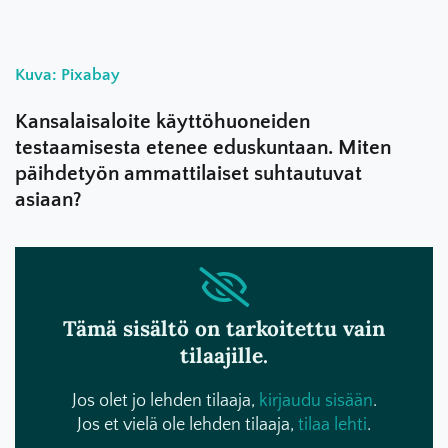
Kuva: Pixabay
Kansalaisaloite käyttöhuoneiden
testaamisesta etenee eduskuntaan. Miten
päihdetyön ammattilaiset suhtautuvat
asiaan?
Tämä sisältö on tarkoitettu vain
tilaajille.
Jos olet jo lehden tilaaja,
kirjaudu sisään
.
Jos et vielä ole lehden tilaaja,
tilaa lehti
.