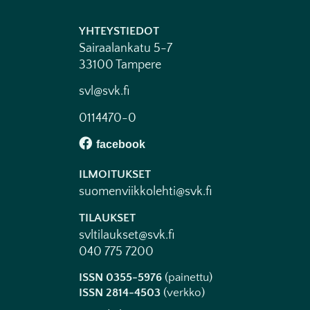
YHTEYSTIEDOT
Sairaalankatu 5-7
33100 Tampere
svl@svk.fi
0114470-0
ILMOITUKSET
suomenviikkolehti@svk.fi
TILAUKSET
svltilaukset@svk.fi
040 775 7200
ISSN 0355-5976
(painettu)
ISSN 2814-4503
(verkko)