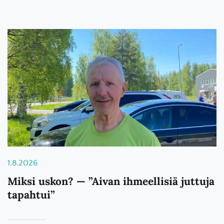
1.8.2026
Miksi uskon? — ”Aivan ihmeellisiä juttuja
tapahtui”