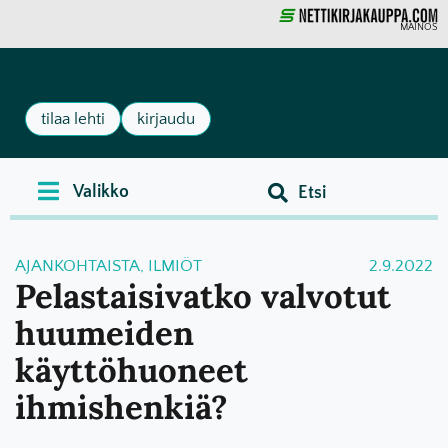
MAINOS
tilaa lehti
kirjaudu
AJANKOHTAISTA
,
ILMIÖT
2.9.2022
Pelastaisivatko valvotut
huumeiden
käyttöhuoneet
ihmishenkiä?