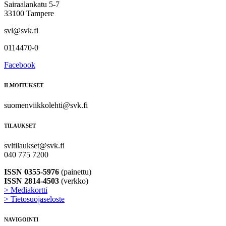
Sairaalankatu 5-7
33100 Tampere
svl@svk.fi
0114470-0
Facebook
ILMOITUKSET
suomenviikkolehti@svk.fi
TILAUKSET
svltilaukset@svk.fi
040 775 7200
ISSN 0355-5976
(painettu)
ISSN 2814-4503
(verkko)
> Mediakortti
> Tietosuojaseloste
NAVIGOINTI