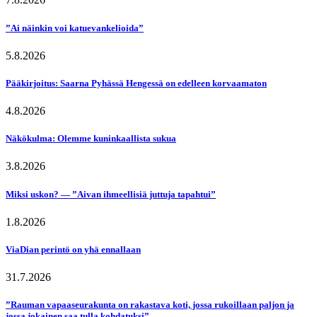
”Ai näinkin voi katuevankelioida”
5.8.2026
Pääkirjoitus: Saarna Pyhässä Hengessä on edelleen korvaamaton
4.8.2026
Näkökulma: Olemme kuninkaallista sukua
3.8.2026
Miksi uskon? — ”Aivan ihmeellisiä juttuja tapahtui”
1.8.2026
ViaDian perintö on yhä ennallaan
31.7.2026
”Rauman vapaaseurakunta on rakastava koti, jossa rukoillaan paljon ja
jossa jokainen saa tulla kohdatuksi”