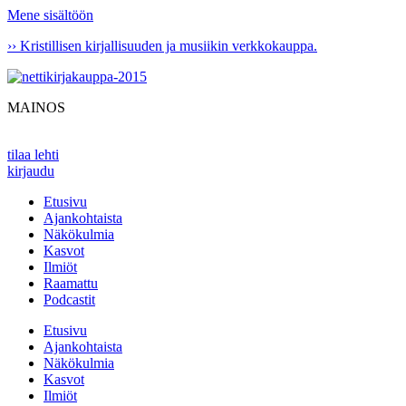
Mene sisältöön
›› Kristillisen kirjallisuuden ja musiikin verkkokauppa.
MAINOS
tilaa lehti
kirjaudu
Etusivu
Ajankohtaista
Näkökulmia
Kasvot
Ilmiöt
Raamattu
Podcastit
Etusivu
Ajankohtaista
Näkökulmia
Kasvot
Ilmiöt