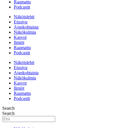
Raamattu
Podcastit
Näköislehti
Etusivu
Ajankohtaista
Näkökulmia
Kasvot
Ilmiöt
Raamattu
Podcastit
Näköislehti
Etusivu
Ajankohtaista
Näkökulmia
Kasvot
Ilmiöt
Raamattu
Podcastit
Search
Search