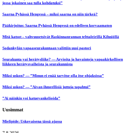
jossa jokainen saa tulla kohdatuksi”
Saarna Pyhässä Hengessä – miksi saarna on niin tärkeä?
Pääkirjoitus: Saarna Pyhässä Hengessä on edelleen korvaamaton
Mitä katsot – vahvuusetsivät Raskinnanrannan telttaleirillä Kihniöllä
Sodankylän vapaaseurakuntaan valittiin uusi pastori
Seurakunta vai herätysliike? — Arvioita ja havaintoja vapaakirkollisen
liikkeen herätysvaiheista ja seurakunnista
Miksi uskon? — ”Minun ei enää tarvitse olla itse ohjaksissa”
Miksi uskon? — ”Aivan ihmeellisiä juttuja tapahtui”
”Ai näinkin voi katuevankelioida”
Uusimmat
Mielipide: Uskovaisena tässä ajassa
7.8.2026