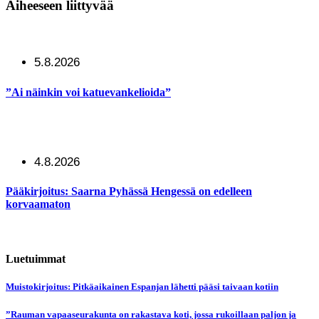
Aiheeseen liittyvää
5.8.2026
”Ai näinkin voi katuevankelioida”
4.8.2026
Pääkirjoitus: Saarna Pyhässä Hengessä on edelleen
korvaamaton
Luetuimmat
Muistokirjoitus: Pitkäaikainen Espanjan lähetti pääsi taivaan kotiin
”Rauman vapaaseurakunta on rakastava koti, jossa rukoillaan paljon ja