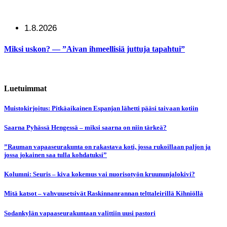
1.8.2026
Miksi uskon? — ”Aivan ihmeellisiä juttuja tapahtui”
Luetuimmat
Muistokirjoitus: Pitkäaikainen Espanjan lähetti pääsi taivaan kotiin
Saarna Pyhässä Hengessä – miksi saarna on niin tärkeä?
”Rauman vapaaseurakunta on rakastava koti, jossa rukoillaan paljon ja
jossa jokainen saa tulla kohdatuksi”
Kolumni: Seuris – kiva kokemus vai nuorisotyön kruununjalokivi?
Mitä katsot – vahvuusetsivät Raskinnanrannan telttaleirillä Kihniöllä
Sodankylän vapaaseurakuntaan valittiin uusi pastori