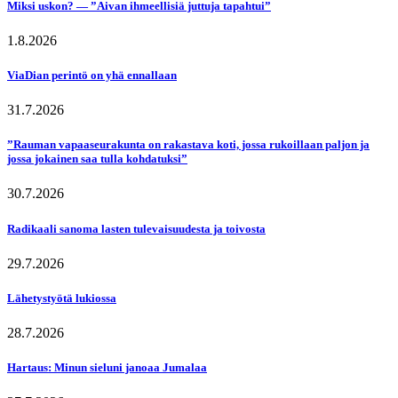
Miksi uskon? — ”Aivan ihmeellisiä juttuja tapahtui”
1.8.2026
ViaDian perintö on yhä ennallaan
31.7.2026
”Rauman vapaaseurakunta on rakastava koti, jossa rukoillaan paljon ja
jossa jokainen saa tulla kohdatuksi”
30.7.2026
Radikaali sanoma lasten tulevaisuudesta ja toivosta
29.7.2026
Lähetystyötä lukiossa
28.7.2026
Hartaus: Minun sieluni janoaa Jumalaa