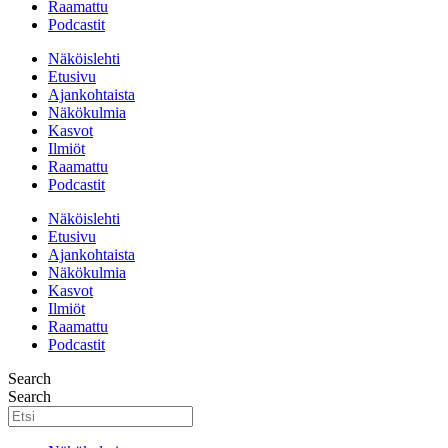
Raamattu
Podcastit
Näköislehti
Etusivu
Ajankohtaista
Näkökulmia
Kasvot
Ilmiöt
Raamattu
Podcastit
Näköislehti
Etusivu
Ajankohtaista
Näkökulmia
Kasvot
Ilmiöt
Raamattu
Podcastit
Search
Search