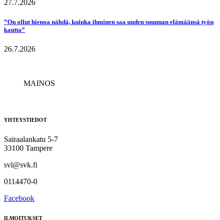
27.7.2026
”On ollut hienoa nähdä, kuinka ihminen saa uuden suunnan elämäänsä työn
kautta”
26.7.2026
MAINOS
YHTEYSTIEDOT
Sairaalankatu 5-7
33100 Tampere
svl@svk.fi
0114470-0
Facebook
ILMOITUKSET