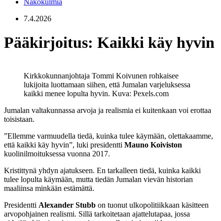
Näkökulmia
7.4.2026
Pääkirjoitus: Kaikki käy hyvin
Kirkkokunnanjohtaja Tommi Koivunen rohkaisee
lukijoita luottamaan siihen, että Jumalan varjeluksessa
kaikki menee lopulta hyvin.
Kuva: Pexels.com
Jumalan valtakunnassa arvoja ja realismia ei kuitenkaan voi erottaa
toisistaan.
”Ellemme varmuudella tiedä, kuinka tulee käymään, olettakaamme,
että kaikki käy hyvin”, luki presidentti
Mauno Koiviston
kuolinilmoituksessa vuonna 2017.
Kristittynä yhdyn ajatukseen. En tarkalleen tiedä, kuinka kaikki
tulee lopulta käymään, mutta tiedän Jumalan vievän historian
maaliinsa minkään estämättä.
Presidentti
Alexander Stubb
on tuonut ulkopolitiikkaan käsitteen
arvopohjainen realismi. Sillä tarkoitetaan ajattelutapaa, jossa