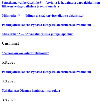
Seurakunta vai herätysliike? — Arvioita ja havaintoja vapaakirkollisen
liikkeen herätysvaiheista ja seurakunnista
Miksi uskon? — ”Minun ei enää tarvitse olla itse ohjaksissa”
Pääkirjoitus: Saarna Pyhässä Hengessä on edelleen korvaamaton
Miksi uskon? — ”Aivan ihmeellisiä juttuja tapahtui”
Uusimmat
”Ai näinkin voi katuevankelioida”
5.8.2026
Pääkirjoitus: Saarna Pyhässä Hengessä on edelleen korvaamaton
4.8.2026
Näkökulma: Olemme kuninkaallista sukua
3.8.2026