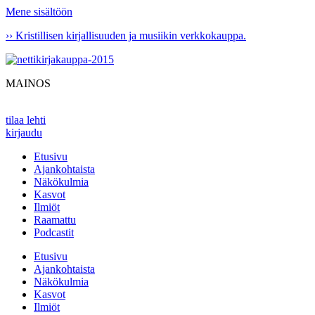
Mene sisältöön
›› Kristillisen kirjallisuuden ja musiikin verkkokauppa.
MAINOS
tilaa lehti
kirjaudu
Etusivu
Ajankohtaista
Näkökulmia
Kasvot
Ilmiöt
Raamattu
Podcastit
Etusivu
Ajankohtaista
Näkökulmia
Kasvot
Ilmiöt