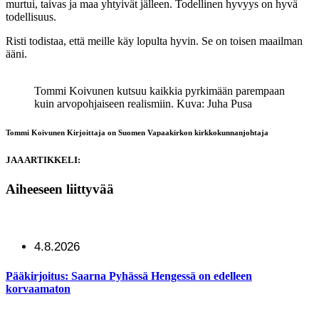
murtui, taivas ja maa yhtyivät jälleen. Todellinen hyvyys on hyvä
todellisuus.
Risti todistaa, että meille käy lopulta hyvin. Se on toisen maailman
ääni.
Tommi Koivunen kutsuu kaikkia pyrkimään parempaan
kuin arvopohjaiseen realismiin.
Kuva: Juha Pusa
Tommi Koivunen
Kirjoittaja on Suomen Vapaakirkon kirkkokunnanjohtaja
JAA ARTIKKELI:
Aiheeseen liittyvää
4.8.2026
Pääkirjoitus: Saarna Pyhässä Hengessä on edelleen
korvaamaton