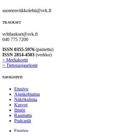
suomenviikkolehti@svk.fi
TILAUKSET
svltilaukset@svk.fi
040 775 7200
ISSN 0355-5976
(painettu)
ISSN 2814-4503
(verkko)
> Mediakortti
> Tietosuojaseloste
NAVIGOINTI
Etusivu
Ajankohtaista
Näkökulmia
Kasvot
Ilmiöt
Raamattu
Podcastit
Etusivu