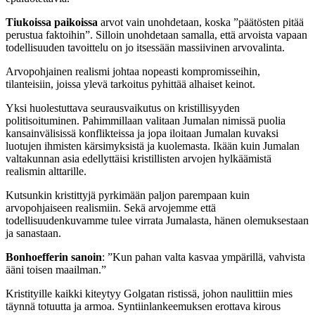
Tiukoissa paikoissa
arvot vain unohdetaan, koska ”päätösten pitää
perustua faktoihin”. Silloin unohdetaan samalla, että arvoista vapaan
todellisuuden tavoittelu on jo itsessään massiivinen arvovalinta.
Arvopohjainen realismi johtaa nopeasti kompromisseihin,
tilanteisiin, joissa ylevä tarkoitus pyhittää alhaiset keinot.
Yksi huolestuttava seurausvaikutus on kristillisyyden
politisoituminen. Pahimmillaan valitaan Jumalan nimissä puolia
kansainvälisissä konflikteissa ja jopa iloitaan Jumalan kuvaksi
luotujen ihmisten kärsimyksistä ja kuolemasta. Ikään kuin Jumalan
valtakunnan asia edellyttäisi kristillisten arvojen hylkäämistä
realismin alttarille.
Kutsunkin kristittyjä pyrkimään paljon parempaan kuin
arvopohjaiseen realismiin. Sekä arvojemme että
todellisuudenkuvamme tulee virrata Jumalasta, hänen olemuksestaan
ja sanastaan.
Bonhoefferin sanoin
: ”Kun pahan valta kasvaa ympärillä, vahvista
ääni toisen maailman.”
Kristityille kaikki kiteytyy Golgatan ristissä, johon naulittiin mies
täynnä totuutta ja armoa. Syntiinlankeemuksen erottava kirous