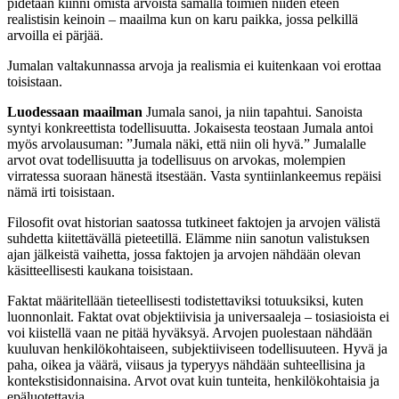
pidetään kiinni omista arvoista samalla toimien niiden eteen
realistisin keinoin – maailma kun on karu paikka, jossa pelkillä
arvoilla ei pärjää.
Jumalan valtakunnassa arvoja ja realismia ei kuitenkaan voi erottaa
toisistaan.
Luodessaan maailman
Jumala sanoi, ja niin tapahtui. Sanoista
syntyi konkreettista todellisuutta. Jokaisesta teostaan Jumala antoi
myös arvolausuman: ”Jumala näki, että niin oli hyvä.” Jumalalle
arvot ovat todellisuutta ja todellisuus on arvokas, molempien
virratessa suoraan hänestä itsestään. Vasta syntiinlankeemus repäisi
nämä irti toisistaan.
Filosofit ovat historian saatossa tutkineet faktojen ja arvojen välistä
suhdetta kiitettävällä pieteetillä. Elämme niin sanotun valistuksen
ajan jälkeistä vaihetta, jossa faktojen ja arvojen nähdään olevan
käsitteellisesti kaukana toisistaan.
Faktat määritellään tieteellisesti todistettaviksi totuuksiksi, kuten
luonnonlait. Faktat ovat objektiivisia ja universaaleja – tosiasioista ei
voi kiistellä vaan ne pitää hyväksyä. Arvojen puolestaan nähdään
kuuluvan henkilökohtaiseen, subjektiiviseen todellisuuteen. Hyvä ja
paha, oikea ja väärä, viisaus ja typeryys nähdään suhteellisina ja
kontekstisidonnaisina. Arvot ovat kuin tunteita, henkilökohtaisia ja
epäluotettavia.