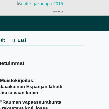
MAINOS
tit
uetuimmat
Muistokirjoitus:
tkäaikainen Espanjan lähetti
äsi taivaan kotiin
”Rauman vapaaseurakunta
 rakastava koti, jossa