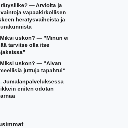
rätysliike? — Arvioita ja
vaintoja vapaakirkollisen
ikkeen herätysvaiheista ja
urakunnista
Miksi uskon? — ”Minun ei
ää tarvitse olla itse
jaksissa”
Miksi uskon? — ”Aivan
meellisiä juttuja tapahtui”
Jumalanpalveluksessa
ikkein eniten odotan
arnaa
usimmat