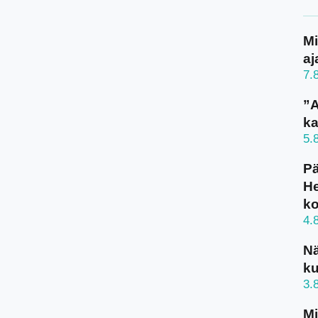
Mi
aj
7.
”A
ka
5.
Pä
He
k
4.
N
ku
3.
Mi