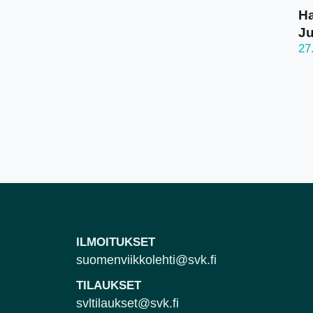
Ha
J
27
ILMOITUKSET
suomenviikkolehti@svk.fi
TILAUKSET
svltilaukset@svk.fi