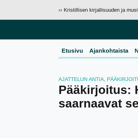
›› Kristillisen kirjallisuuden ja mu
Etusivu
Ajankohtaista
N
AJATTELUN ANTIA
,
PÄÄKIRJOI
Pääkirjoitus: 
saarnaavat s