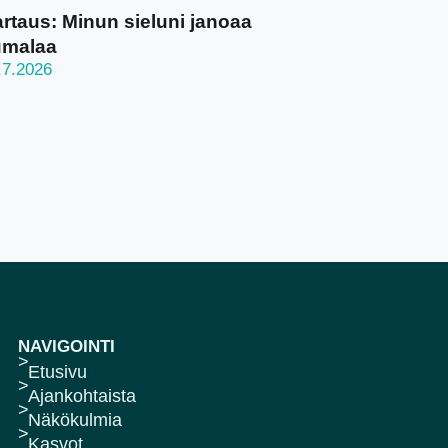
rtaus: Minun sieluni janoaa
umalaa
.7.2026
NAVIGOINTI
Etusivu
Ajankohtaista
Näkökulmia
Kasvot