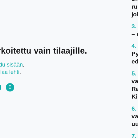
ru
jo
– 
oitettu vain tilaajille.
P
ed
udu sisään
.
ilaa lehti
.
va
Ra
Ki
va
uu