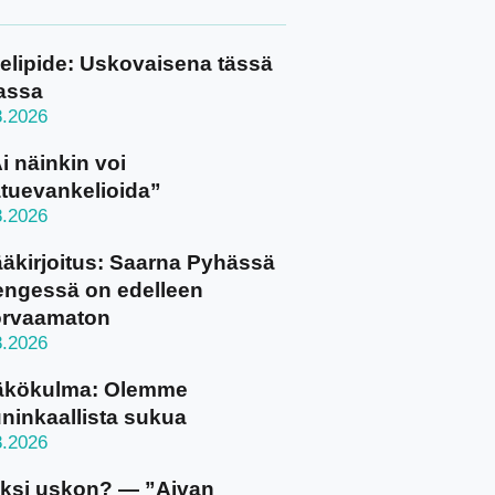
elipide: Uskovaisena tässä
assa
8.2026
i näinkin voi
tuevankelioida”
8.2026
äkirjoitus: Saarna Pyhässä
ngessä on edelleen
orvaamaton
8.2026
äkökulma: Olemme
ninkaallista sukua
8.2026
ksi uskon? — ”Aivan