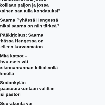
koillaan paljon ja jossa
kainen saa tulla kohdatuksi”
Saarna Pyhässä Hengessä
miksi saarna on niin tärkeä?
Pääkirjoitus: Saarna
yhässä Hengessä on
elleen korvaamaton
Mitä katsot –
hvuusetsivät
skinnanrannan telttaleirillä
hniöllä
Sodankylän
paaseurakuntaan valittiin
si pastori
Seurakunta vai