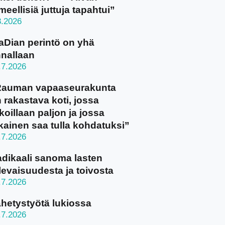
meellisiä juttuja tapahtui”
8.2026
aDian perintö on yhä
nallaan
.7.2026
Rauman vapaaseurakunta
 rakastava koti, jossa
koillaan paljon ja jossa
kainen saa tulla kohdatuksi”
.7.2026
dikaali sanoma lasten
levaisuudesta ja toivosta
.7.2026
hetystyötä lukiossa
.7.2026