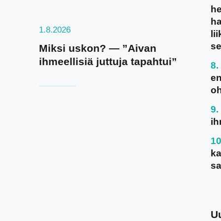
he
ha
1.8.2026
li
se
Miksi uskon? — ”Aivan
ihmeellisiä juttuja tapahtui”
en
oh
ih
ka
sa
U