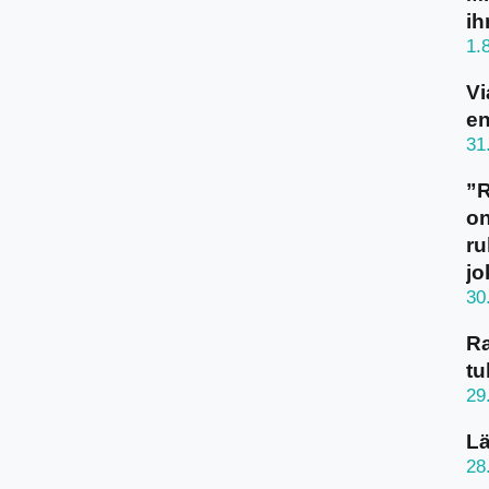
ih
1.
Vi
en
31
”
on
ru
jo
30
Ra
tu
29
Lä
28