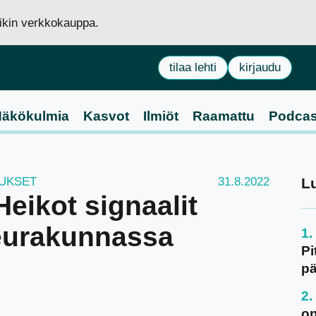
siikin verkkokauppa.
tilaa lehti
kirjaudu
äkökulmia
Kasvot
Ilmiöt
Raamattu
Podcas
TUKSET
31.8.2022
L
Heikot signaalit
eurakunnassa
Pi
pä
on