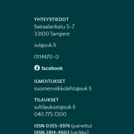
YHTEYSTIEDOT
Sairaalankatu 5-7
33100 Tampere
svl@svk.fi
0114470-0
ILMOITUKSET
suomenviikkolehti@svk.fi
TILAUKSET
svltilaukset@svk.fi
040 775 7200
ISSN 0355-5976
(painettu)
ISSN 2814-4503
(verkko)