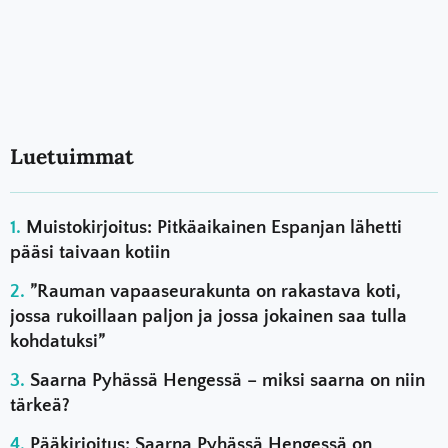
Luetuimmat
Muistokirjoitus: Pitkäaikainen Espanjan lähetti
pääsi taivaan kotiin
”Rauman vapaaseurakunta on rakastava koti,
jossa rukoillaan paljon ja jossa jokainen saa tulla
kohdatuksi”
Saarna Pyhässä Hengessä – miksi saarna on niin
tärkeä?
Pääkirjoitus: Saarna Pyhässä Hengessä on