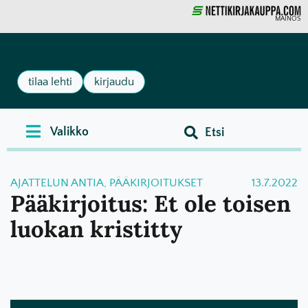
MAINOS
tilaa lehti
kirjaudu
AJATTELUN ANTIA
,
PÄÄKIRJOITUKSET
13.7.2022
Pääkirjoitus: Et ole toisen
luokan kristitty