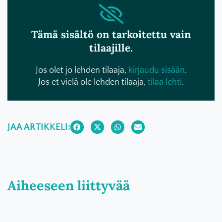
Tämä sisältö on tarkoitettu vain
tilaajille.
Jos olet jo lehden tilaaja,
kirjaudu sisään
.
Jos et vielä ole lehden tilaaja,
tilaa lehti
.
JAA ARTIKKELI:
Aiheeseen liittyvää