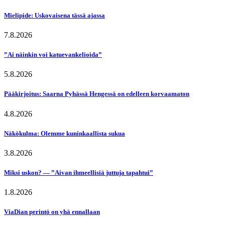
Mielipide: Uskovaisena tässä ajassa
7.8.2026
”Ai näinkin voi katuevankelioida”
5.8.2026
Pääkirjoitus: Saarna Pyhässä Hengessä on edelleen korvaamaton
4.8.2026
Näkökulma: Olemme kuninkaallista sukua
3.8.2026
Miksi uskon? — ”Aivan ihmeellisiä juttuja tapahtui”
1.8.2026
ViaDian perintö on yhä ennallaan