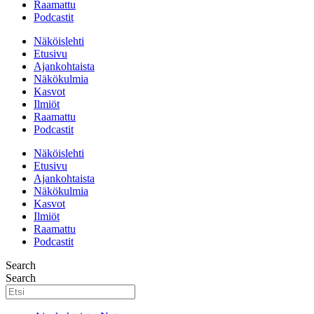
Raamattu
Podcastit
Näköislehti
Etusivu
Ajankohtaista
Näkökulmia
Kasvot
Ilmiöt
Raamattu
Podcastit
Näköislehti
Etusivu
Ajankohtaista
Näkökulmia
Kasvot
Ilmiöt
Raamattu
Podcastit
Search
Search