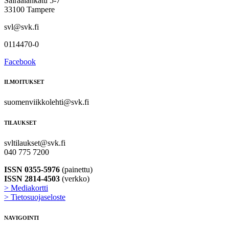
Sairaalankatu 5-7
33100 Tampere
svl@svk.fi
0114470-0
Facebook
ILMOITUKSET
suomenviikkolehti@svk.fi
TILAUKSET
svltilaukset@svk.fi
040 775 7200
ISSN 0355-5976
(painettu)
ISSN 2814-4503
(verkko)
> Mediakortti
> Tietosuojaseloste
NAVIGOINTI