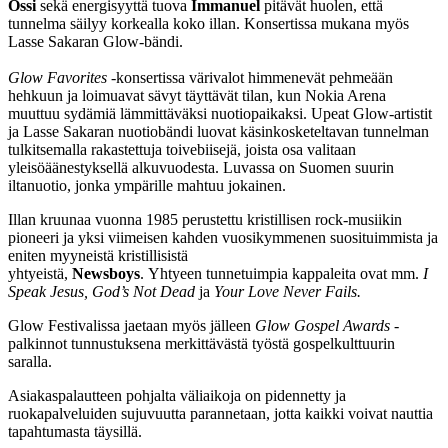
Ossi
sekä energisyyttä tuova
Immanuel
pitävät huolen, että
tunnelma säilyy korkealla koko illan. Konsertissa mukana myös
Lasse Sakaran Glow-bändi.
Glow Favorites
-konsertissa värivalot himmenevät pehmeään
hehkuun ja loimuavat sävyt täyttävät tilan, kun Nokia Arena
muuttuu sydämiä lämmittäväksi nuotiopaikaksi. Upeat Glow-artistit
ja Lasse Sakaran nuotiobändi luovat käsinkosketeltavan tunnelman
tulkitsemalla rakastettuja toivebiisejä, joista osa valitaan
yleisöäänestyksellä alkuvuodesta. Luvassa on Suomen suurin
iltanuotio, jonka ympärille mahtuu jokainen.
Illan kruunaa vuonna 1985 perustettu kristillisen rock-musiikin
pioneeri ja yksi viimeisen kahden vuosikymmenen suosituimmista ja
eniten myyneistä kristillisistä
yhtyeistä,
Newsboys
. Yhtyeen tunnetuimpia kappaleita ovat mm.
I
Speak Jesus, God’s Not Dead
ja
Your Love Never Fails.
Glow Festivalissa jaetaan myös jälleen
Glow Gospel Awards
-
palkinnot tunnustuksena merkittävästä työstä gospelkulttuurin
saralla.
Asiakaspalautteen pohjalta väliaikoja on pidennetty ja
ruokapalveluiden sujuvuutta parannetaan, jotta kaikki voivat nauttia
tapahtumasta täysillä.