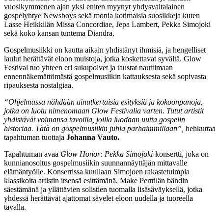
vuosikymmenen ajan yksi eniten myynyt yhdysvaltalainen
gospelyhtye Newsboys sekä monia kotimaisia suosikkeja kuten
Lasse Heikkilän Missa Concordiae, Jepa Lambert, Pekka Simojoki
sekä koko kansan tuntema Diandra.
Gospelmusiikki on kautta aikain yhdistänyt ihmisiä, ja hengelliset
laulut herättävät eloon muistoja, jotka koskettavat syvältä. Glow
Festival tuo yhteen eri sukupolvet ja taustat nauttimaan
ennennäkemättömästä gospelmusiikin kattauksesta sekä sopivasta
ripauksesta nostalgiaa.
“Ohjelmassa nähdään ainutkertaisia esityksiä ja kokoonpanoja,
jotka on luotu nimenomaan Glow Festivalia varten. Tutut artistit
yhdistävät voimansa tavoilla, joilla luodaan uutta gospelin
historiaa. Tätä on gospelmusiikin juhla parhaimmillaan”,
hehkuttaa
tapahtuman tuottaja
Johanna Vauto.
Tapahtuman avaa
Glow Honor: Pekka Simojoki
-konsertti, joka on
kunnianosoitus gospelmusiikin suunnannäyttäjän mittavalle
elämäntyölle. Konsertissa kuullaan Simojoen rakastetuimpia
klassikoita artistin itsensä esittämänä, Make Perttilän bändin
säestämänä ja yllättävien solistien tuomalla lisäsäväyksellä, jotka
yhdessä herättävät ajattomat sävelet eloon uudella ja tuoreella
tavalla.