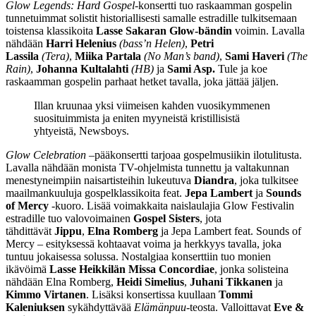
Glow Legends: Hard Gospel
-konsertti tuo raskaamman gospelin
tunnetuimmat solistit historiallisesti samalle estradille tulkitsemaan
toistensa klassikoita
Lasse Sakaran Glow-bändin
voimin. Lavalla
nähdään
Harri Helenius
(bass’n Helen)
,
Petri
Lassila
(Tera)
,
Miika Partala
(No Man’s band)
,
Sami Haveri
(The
Rain)
,
Johanna Kultalahti
(HB)
ja
Sami Asp.
Tule ja koe
raskaamman gospelin parhaat hetket tavalla, joka jättää jäljen.
Illan kruunaa yksi viimeisen kahden vuosikymmenen
suosituimmista ja eniten myyneistä kristillisistä
yhtyeistä, Newsboys.
Glow Celebration –
pääkonsertti tarjoaa gospelmusiikin ilotulitusta.
Lavalla nähdään monista TV-ohjelmista tunnettu ja valtakunnan
menestyneimpiin naisartisteihin lukeutuva
Diandra
, joka tulkitsee
maailmankuuluja gospelklassikoita feat.
Jepa Lambert
ja
Sounds
of Mercy
-kuoro. Lisää voimakkaita naislaulajia Glow Festivalin
estradille tuo valovoimainen
Gospel Sisters
, jota
tähdittävät
Jippu
,
Elna Romberg
ja Jepa Lambert feat. Sounds of
Mercy – esityksessä kohtaavat voima ja herkkyys tavalla, joka
tuntuu jokaisessa solussa. Nostalgiaa konserttiin tuo monien
ikävöimä
Lasse Heikkilän Missa Concordiae
, jonka solisteina
nähdään Elna Romberg,
Heidi Simelius
,
Juhani Tikkanen
ja
Kimmo Virtanen
. Lisäksi konsertissa kuullaan
Tommi
Kaleniuksen
sykähdyttävää
Elämänpuu
-teosta. Valloittavat
Eve &