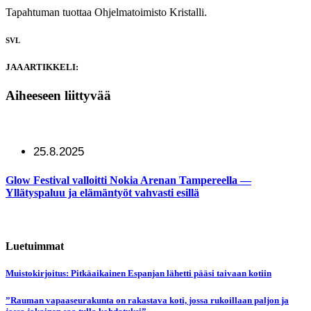
Tapahtuman tuottaa Ohjelmatoimisto Kristalli.
SVL
JAA ARTIKKELI:
Aiheeseen liittyvää
25.8.2025
Glow Festival valloitti Nokia Arenan Tampereella —
Yllätyspaluu ja elämäntyöt vahvasti esillä
Luetuimmat
Muistokirjoitus: Pitkäaikainen Espanjan lähetti pääsi taivaan kotiin
”Rauman vapaaseurakunta on rakastava koti, jossa rukoillaan paljon ja