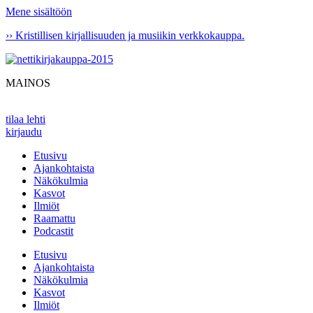
Mene sisältöön
›› Kristillisen kirjallisuuden ja musiikin verkkokauppa.
MAINOS
tilaa lehti
kirjaudu
Etusivu
Ajankohtaista
Näkökulmia
Kasvot
Ilmiöt
Raamattu
Podcastit
Etusivu
Ajankohtaista
Näkökulmia
Kasvot
Ilmiöt