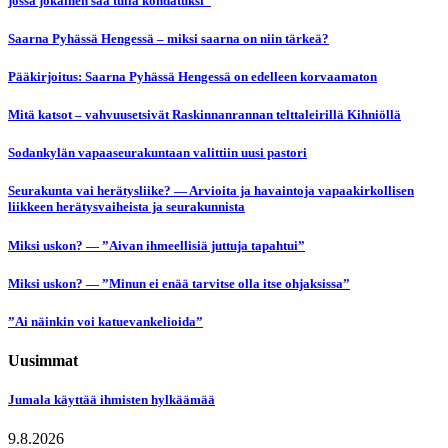
jossa jokainen saa tulla kohdatuksi”
Saarna Pyhässä Hengessä – miksi saarna on niin tärkeä?
Pääkirjoitus: Saarna Pyhässä Hengessä on edelleen korvaamaton
Mitä katsot – vahvuusetsivät Raskinnanrannan telttaleirillä Kihniöllä
Sodankylän vapaaseurakuntaan valittiin uusi pastori
Seurakunta vai herätysliike? — Arvioita ja havaintoja vapaakirkollisen
liikkeen herätysvaiheista ja seurakunnista
Miksi uskon? — ”Aivan ihmeellisiä juttuja tapahtui”
Miksi uskon? — ”Minun ei enää tarvitse olla itse ohjaksissa”
”Ai näinkin voi katuevankelioida”
Uusimmat
Jumala käyttää ihmisten hylkäämää
9.8.2026