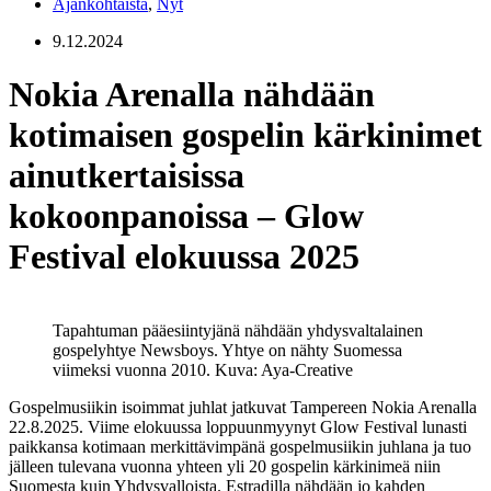
Ajankohtaista
,
Nyt
9.12.2024
Nokia Arenalla nähdään
kotimaisen gospelin kärkinimet
ainutkertaisissa
kokoonpanoissa – Glow
Festival elokuussa 2025
Tapahtuman pääesiintyjänä nähdään yhdysvaltalainen
gospelyhtye Newsboys. Yhtye on nähty Suomessa
viimeksi vuonna 2010. Kuva: Aya-Creative
Gospelmusiikin isoimmat juhlat jatkuvat Tampereen Nokia Arenalla
22.8.2025. Viime elokuussa loppuunmyynyt Glow Festival lunasti
paikkansa kotimaan merkittävimpänä gospelmusiikin juhlana ja tuo
jälleen tulevana vuonna yhteen yli 20 gospelin kärkinimeä niin
Suomesta kuin Yhdysvalloista. Estradilla nähdään jo kahden