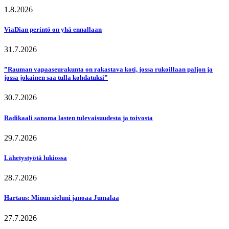
1.8.2026
ViaDian perintö on yhä ennallaan
31.7.2026
”Rauman vapaaseurakunta on rakastava koti, jossa rukoillaan paljon ja
jossa jokainen saa tulla kohdatuksi”
30.7.2026
Radikaali sanoma lasten tulevaisuudesta ja toivosta
29.7.2026
Lähetystyötä lukiossa
28.7.2026
Hartaus: Minun sieluni janoaa Jumalaa
27.7.2026