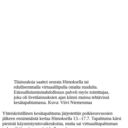
Tilaisuuksia saattoi seurata Himoksella tai
edullisemmalla virtuaalilipulla omalta ruudulta.
Etäosallistumismahdollisuus palveli myös toimittajaa,
joka oli livetilaisuuksien ajan kiinni muissa tehtävissä
kesätapahtumassa.
Kuva: Viivi Niemenmaa
Yhteiskristillinen kesätapahtuma järjestettiin poikkeusvuosien
jälkeen ensimmäistä kertaa Himoksella 13.–17.7. Tapahtuma kärsi
pienistä käynnistymisvaikeuksista, mutta sai virtuaalitapahtuman