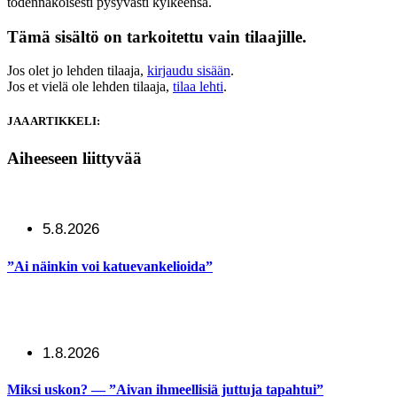
todennäköisesti pysyvästi kylkeensä.
Tämä sisältö on tarkoitettu vain tilaajille.
Jos olet jo lehden tilaaja,
kirjaudu sisään
.
Jos et vielä ole lehden tilaaja,
tilaa lehti
.
JAA ARTIKKELI:
Aiheeseen liittyvää
5.8.2026
”Ai näinkin voi katuevankelioida”
1.8.2026
Miksi uskon? — ”Aivan ihmeellisiä juttuja tapahtui”