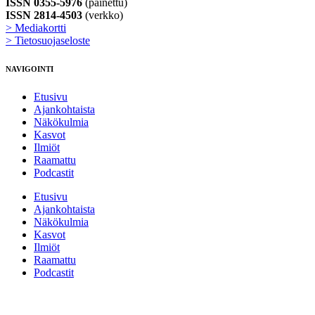
ISSN 0355-5976
(painettu)
ISSN 2814-4503
(verkko)
> Mediakortti
> Tietosuojaseloste
NAVIGOINTI
Etusivu
Ajankohtaista
Näkökulmia
Kasvot
Ilmiöt
Raamattu
Podcastit
Etusivu
Ajankohtaista
Näkökulmia
Kasvot
Ilmiöt
Raamattu
Podcastit