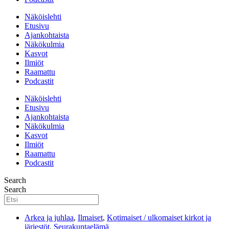
Näköislehti
Etusivu
Ajankohtaista
Näkökulmia
Kasvot
Ilmiöt
Raamattu
Podcastit
Näköislehti
Etusivu
Ajankohtaista
Näkökulmia
Kasvot
Ilmiöt
Raamattu
Podcastit
Search
Search
Arkea ja juhlaa
,
Ilmaiset
,
Kotimaiset / ulkomaiset kirkot ja
järjestöt
,
Seurakuntaelämä