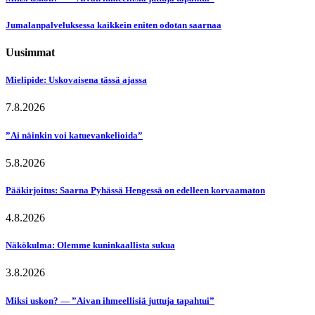
Jumalanpalveluksessa kaikkein eniten odotan saarnaa
Uusimmat
Mielipide: Uskovaisena tässä ajassa
7.8.2026
”Ai näinkin voi katuevankelioida”
5.8.2026
Pääkirjoitus: Saarna Pyhässä Hengessä on edelleen korvaamaton
4.8.2026
Näkökulma: Olemme kuninkaallista sukua
3.8.2026
Miksi uskon? — ”Aivan ihmeellisiä juttuja tapahtui”