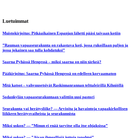
Luetuimmat
Muistokirjoitus: Pitkäaikainen Espanjan lähetti pääsi taivaan kotiin
”Rauman vapaaseurakunta on rakastava koti, jossa rukoillaan paljon ja
jossa jokainen saa tulla kohdatuksi”
Saarna Pyhässä Hengessä – miksi saarna on niin tärkeä?
Pääkirjoitus: Saarna Pyhässä Hengessä on edelleen korvaamaton
Mitä katsot – vahvuusetsivät Raskinnanrannan telttaleirillä Kihniöllä
Sodankylän vapaaseurakuntaan valittiin uusi pastori
Seurakunta vai herätysliike? — Arvioita ja havaintoja vapaakirkollisen
liikkeen herätysvaiheista ja seurakunnista
Miksi uskon? — ”Minun ei enää tarvitse olla itse ohjaksissa”
Miksi uskon? — ”Aivan ihmeellisiä juttuja tapahtui”