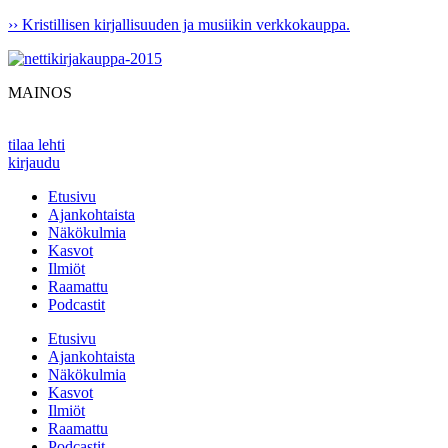
Mene
›› Kristillisen kirjallisuuden ja musiikin verkkokauppa.
sisältöön
MAINOS
tilaa lehti
kirjaudu
Etusivu
Ajankohtaista
Näkökulmia
Kasvot
Ilmiöt
Raamattu
Podcastit
Etusivu
Ajankohtaista
Näkökulmia
Kasvot
Ilmiöt
Raamattu
Podcastit