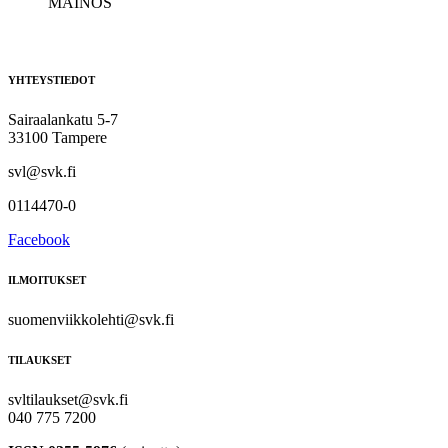
MAINOS
YHTEYSTIEDOT
Sairaalankatu 5-7
33100 Tampere
svl@svk.fi
0114470-0
Facebook
ILMOITUKSET
suomenviikkolehti@svk.fi
TILAUKSET
svltilaukset@svk.fi
040 775 7200