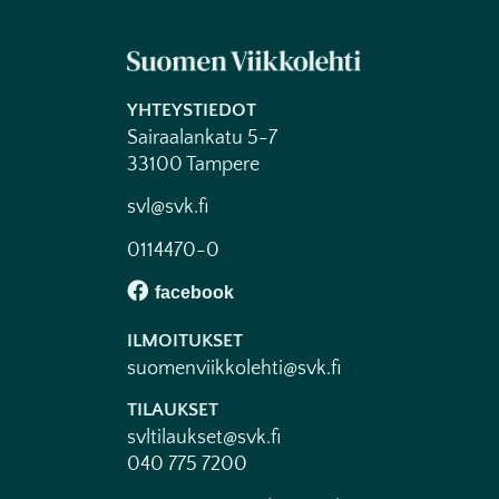
YHTEYSTIEDOT
Sairaalankatu 5-7
33100 Tampere
svl@svk.fi
0114470-0
ILMOITUKSET
suomenviikkolehti@svk.fi
TILAUKSET
svltilaukset@svk.fi
040 775 7200