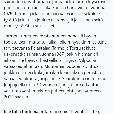
sairauden uuvuttamana. Juupajoelta Tarmo löysi myös
puolisonsa
Tertun
, jonka kanssa hän avioitui vuonna
1978. Tarmoa jäi kaipaamaan vaimon lisäksi kolme
tytärtä ja lukuisa joukko uskonveljiä ja -sisaria sekä
muut ystävät ja sukulaiset.
Tarmon tunteneet ovat antaneet hänestä hyvän
todistuksen, mutta tuli aika, jolloin hyväkin mies tunsi
tarvitsevansa Pelastajaa. Tarmo ja Terttu tekivät
uskonratkaisunsa vuonna 1987, joskin hieman eri
aikaan. He kävivät kasteella ja liittyivät Vilppulan
vapaaseurakuntaan. Muutaman vuoden kuluttua
joukko uskovia koki Jumalan kehotuksen perustaa
vapaaseurakunta Juupajoelle. Seurakunta on toiminut
Juupajoella noin 30 vuoden ajan, ja Tarmo kantoi
vastuuta vanhimmiston puheenjohtajana vuoteen
2024 saakka.
Itse tulin tuntemaan
Tarmon noin 15 vuotta sitten,