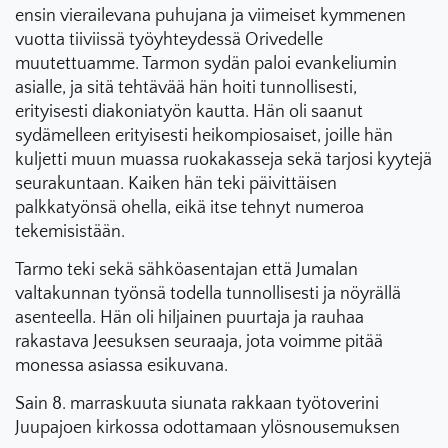
ensin vierailevana puhujana ja viimeiset kymmenen
vuotta tiiviissä työyhteydessä Orivedelle
muutettuamme. Tarmon sydän paloi evankeliumin
asialle, ja sitä tehtävää hän hoiti tunnollisesti,
erityisesti diakoniatyön kautta. Hän oli saanut
sydämelleen erityisesti heikompiosaiset, joille hän
kuljetti muun muassa ruokakasseja sekä tarjosi kyytejä
seurakuntaan. Kaiken hän teki päivittäisen
palkkatyönsä ohella, eikä itse tehnyt numeroa
tekemisistään.
Tarmo teki sekä sähköasentajan että Jumalan
valtakunnan työnsä todella tunnollisesti ja nöyrällä
asenteella. Hän oli hiljainen puurtaja ja rauhaa
rakastava Jeesuksen seuraaja, jota voimme pitää
monessa asiassa esikuvana.
Sain 8. marraskuuta siunata rakkaan työtoverini
Juupajoen kirkossa odottamaan ylösnousemuksen