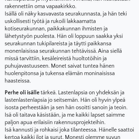
rakennettiin oma vapaakirkko.
Isällä oli näky kasvavasta seurakunnasta, ja hän teki
uskollisesti työtä ja rukoili lakkaamatta
kotiseurakunnan, paikkakunnan ihmisten ja
lähetystyön puolesta. Hän oli loppuun saakka yksi
seurakunnan tukipilareista ja täytti paikkansa
monenlaisissa seurakunnan tehtävissä. Aina siellä
missä tarvittiin, kesäleireistä huoltotöihin ja
puhujavastuuseen. Monet saivat tuntea hänen
huolenpitonsa ja tukensa elämän moninaisissa
haasteissa.
Perhe oli isälle
tärkeä. Lastenlapsia on yhdeksän ja
lastenlastenlapsia jo seitsemän. Hän oli hyvin ylpeä
isosta perheestään ja sen hän osoitti sanoin ja teoin.
Isä oli taitava käsistään, ja me kaikki lapset saimme
paljon apua erilaisiin rakennusprojekteihin.
Isä kannusti ja rohkaisi joka tilanteessa. Hänelle saattoi
kertoa kaikki ilot ja surut. Monesti olemme suvun