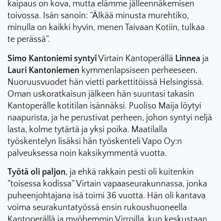
kaipaus on kova, mutta elämme jälleennäkemisen
toivossa. Isän sanoin: ”Älkää minusta murehtiko,
minulla on kaikki hyvin, menen Taivaan Kotiin, tulkaa
te perässä”.
Simo Kantoniemi syntyi
Virtain Kantoperällä
Linnea
ja
Lauri Kantoniemen
kymmenlapsiseen perheeseen.
Nuoruusvuodet hän vietti parkettitöissä Helsingissä.
Oman uskoratkaisun jälkeen hän suuntasi takasin
Kantoperälle kotitilan isännäksi. Puoliso Maija löytyi
naapurista, ja he perustivat perheen, johon syntyi neljä
lasta, kolme tytärtä ja yksi poika. Maatilalla
työskentelyn lisäksi hän työskenteli Vapo Oy:n
palveuksessa noin kaksikymmentä vuotta.
Työtä oli paljon
, ja ehkä rakkain pesti oli kuitenkin
”toisessa kodissa” Virtain vapaaseurakunnassa, jonka
puheenjohtajana isä toimi 36 vuotta. Hän oli kantava
voima seurakuntatyössä ensin rukoushuoneella
Kantoperällä ja myöhemmin Virroilla, kun keskustaan