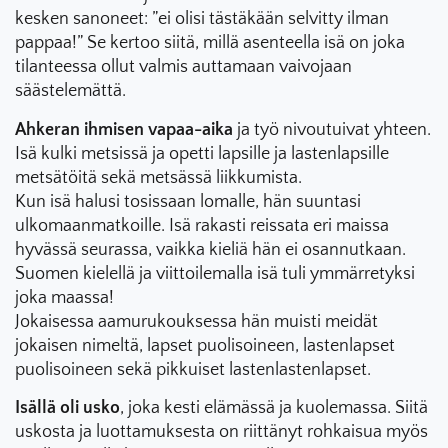
kesken sanoneet: ”ei olisi tästäkään selvitty ilman
pappaa!” Se kertoo siitä, millä asenteella isä on joka
tilanteessa ollut valmis auttamaan vaivojaan
säästelemättä.
Ahkeran ihmisen vapaa-aika
ja työ nivoutuivat yhteen.
Isä kulki metsissä ja opetti lapsille ja lastenlapsille
metsätöitä sekä metsässä liikkumista.
Kun isä halusi tosissaan lomalle, hän suuntasi
ulkomaanmatkoille. Isä rakasti reissata eri maissa
hyvässä seurassa, vaikka kieliä hän ei osannutkaan.
Suomen kielellä ja viittoilemalla isä tuli ymmärretyksi
joka maassa!
Jokaisessa aamurukouksessa hän muisti meidät
jokaisen nimeltä, lapset puolisoineen, lastenlapset
puolisoineen sekä pikkuiset lastenlastenlapset.
Isällä oli usko
, joka kesti elämässä ja kuolemassa. Siitä
uskosta ja luottamuksesta on riittänyt rohkaisua myös