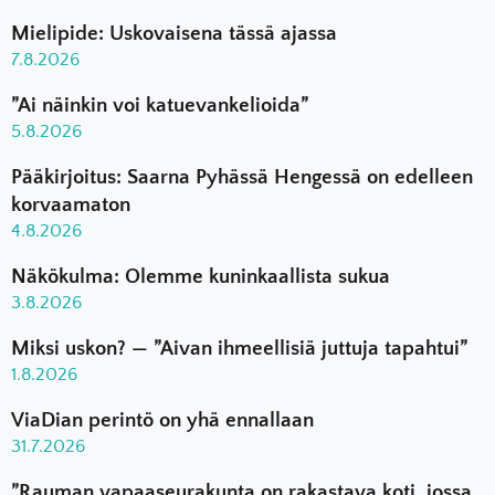
Mielipide: Uskovaisena tässä ajassa
7.8.2026
”Ai näinkin voi katuevankelioida”
5.8.2026
Pääkirjoitus: Saarna Pyhässä Hengessä on edelleen
korvaamaton
4.8.2026
Näkökulma: Olemme kuninkaallista sukua
3.8.2026
Miksi uskon? — ”Aivan ihmeellisiä juttuja tapahtui”
1.8.2026
ViaDian perintö on yhä ennallaan
31.7.2026
”Rauman vapaaseurakunta on rakastava koti, jossa