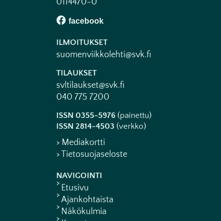
0114470-0
ILMOITUKSET
suomenviikkolehti@svk.fi
TILAUKSET
svltilaukset@svk.fi
040 775 7200
ISSN 0355-5976
(painettu)
ISSN 2814-4503
(verkko)
> Mediakortti
> Tietosuojaseloste
NAVIGOINTI
Etusivu
Ajankohtaista
Näkökulmia