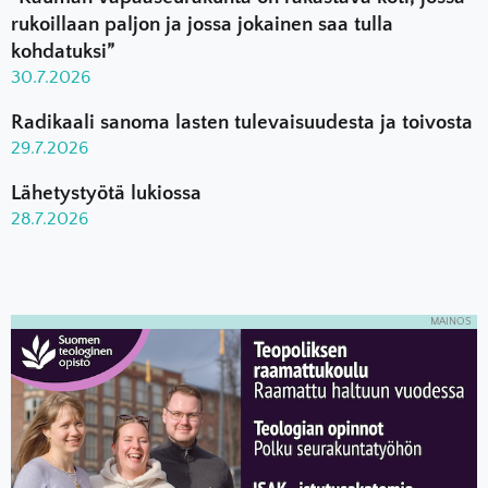
rukoillaan paljon ja jossa jokainen saa tulla
kohdatuksi”
30.7.2026
Radikaali sanoma lasten tulevaisuudesta ja toivosta
29.7.2026
Lähetystyötä lukiossa
28.7.2026
MAINOS