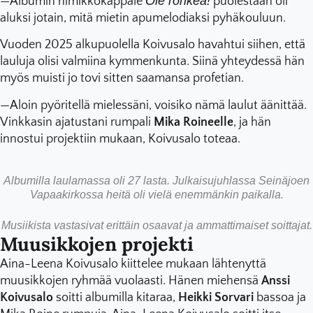
Ole rohkea!
—Albumin nimikkokappale
puolestaan oli
aluksi jotain, mitä mietin apumelodiaksi pyhäkouluun.
Vuoden 2025 alkupuolella Koivusalo havahtui siihen, että
lauluja olisi valmiina kymmenkunta. Siinä yhteydessä hän
myös muisti jo tovi sitten saamansa profetian.
—Aloin pyöritellä mielessäni, voisiko nämä laulut äänittää.
Vinkkasin ajatustani rumpali
Mika Roineelle
, ja hän
innostui projektiin mukaan, Koivusalo toteaa.
Albumilla laulamassa oli 27 lasta. Julkaisujuhlassa Seinäjoen
Vapaakirkossa heitä oli vielä enemmänkin paikalla.
Musiikista vastasivat erittäin osaavat ja ammattimaiset soittajat.
Muusikkojen projekti
Aina-Leena Koivusalo kiittelee mukaan lähtenyttä
muusikkojen ryhmää vuolaasti. Hänen miehensä
Anssi
Koivusalo
soitti albumilla kitaraa,
Heikki Sorvari
bassoa ja