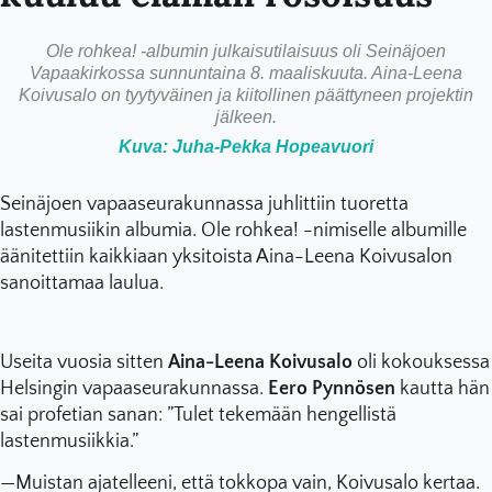
Ole rohkea! -albumin julkaisutilaisuus oli Seinäjoen
Vapaakirkossa sunnuntaina 8. maaliskuuta. Aina-Leena
Koivusalo on tyytyväinen ja kiitollinen päättyneen projektin
jälkeen.
Kuva: Juha-Pekka Hopeavuori
Seinäjoen vapaaseurakunnassa juhlittiin tuoretta
lastenmusiikin albumia. Ole rohkea! -nimiselle albumille
äänitettiin kaikkiaan yksitoista Aina-Leena Koivusalon
sanoittamaa laulua.
Useita vuosia sitten
Aina-Leena Koivusalo
oli kokouksessa
Helsingin vapaaseurakunnassa.
Eero Pynnösen
kautta hän
sai profetian sanan: ”Tulet tekemään hengellistä
lastenmusiikkia.”
—Muistan ajatelleeni, että tokkopa vain, Koivusalo kertaa.