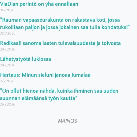
ViaDian perintö on yhä ennallaan
31.7.2026
”Rauman vapaaseurakunta on rakastava koti, jossa
rukoillaan paljon ja jossa jokainen saa tulla kohdatuksi”
30.7.2026
Radikaali sanoma lasten tulevaisuudesta ja toivosta
29.7.2026
Lähetystyötä lukiossa
28.7.2026
Hartaus: Minun sieluni janoaa Jumalaa
27.7.2026
”On ollut hienoa nähdä, kuinka ihminen saa uuden
suunnan elämäänsä työn kautta”
26.7.2026
MAINOS