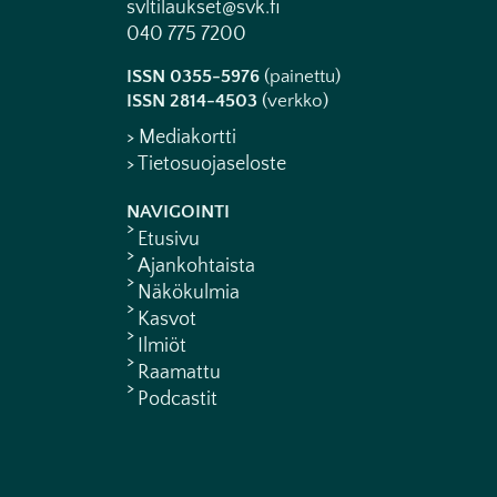
svltilaukset@svk.fi
040 775 7200
ISSN 0355-5976
(painettu)
ISSN 2814-4503
(verkko)
> Mediakortti
> Tietosuojaseloste
NAVIGOINTI
Etusivu
Ajankohtaista
Näkökulmia
Kasvot
Ilmiöt
Raamattu
Podcastit