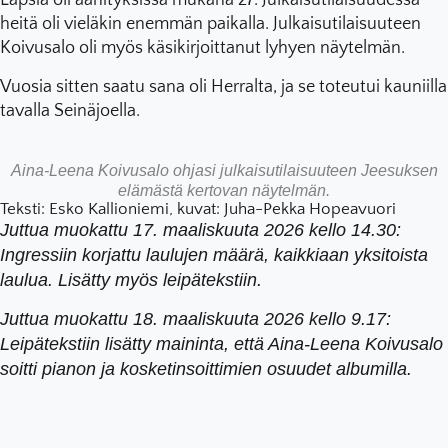
Lapsia oli äänityksissä mukana 27. Julkaisutilaisuudessa
heitä oli vieläkin enemmän paikalla. Julkaisutilaisuuteen
Koivusalo oli myös käsikirjoittanut lyhyen näytelmän.
Vuosia sitten saatu sana oli Herralta, ja se toteutui kauniilla
tavalla Seinäjoella.
Aina-Leena Koivusalo ohjasi julkaisutilaisuuteen Jeesuksen
elämästä kertovan näytelmän.
Teksti: Esko Kallioniemi, kuvat: Juha-Pekka Hopeavuori
Juttua muokattu 17. maaliskuuta 2026 kello 14.30:
Ingressiin korjattu laulujen määrä, kaikkiaan yksitoista
laulua. Lisätty myös leipätekstiin.
Juttua muokattu 18. maaliskuuta 2026 kello 9.17:
Leipätekstiin lisätty maininta, että Aina-Leena Koivusalo
soitti pianon ja kosketinsoittimien osuudet albumilla.