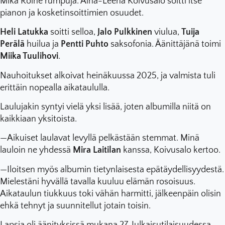
Mika Roine rumpuja. Aina-Leena Koivusalo soitti itse
pianon ja kosketinsoittimien osuudet.
Heli Latukka
soitti selloa,
Jalo Pulkkinen
viulua,
Tuija
Perälä
huilua ja
Pentti Puhto
saksofonia. Äänittäjänä toimi
Miika Tuulihovi
.
Nauhoitukset alkoivat heinäkuussa 2025, ja valmista tuli
erittäin nopealla aikataululla.
Laulujakin syntyi vielä yksi lisää, joten albumilla niitä on
kaikkiaan yksitoista.
—Aikuiset laulavat levyllä pelkästään stemmat. Minä
lauloin ne yhdessä
Mira Laitilan
kanssa, Koivusalo kertoo.
—Iloitsen myös albumin tietynlaisesta epätäydellisyydestä.
Mielestäni hyvällä tavalla kuuluu elämän rosoisuus.
Aikataulun tiukkuus toki vähän harmitti, jälkeenpäin olisin
ehkä tehnyt ja suunnitellut jotain toisin.