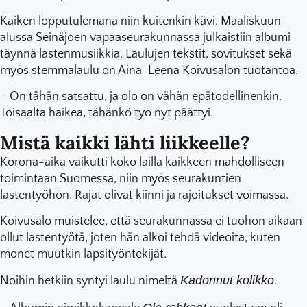
Kaiken lopputulemana niin kuitenkin kävi. Maaliskuun
alussa Seinäjoen vapaaseurakunnassa julkaistiin albumi
täynnä lastenmusiikkia. Laulujen tekstit, sovitukset sekä
myös stemmalaulu on Aina-Leena Koivusalon tuotantoa.
—On tähän satsattu, ja olo on vähän epätodellinenkin.
Toisaalta haikea, tähänkö työ nyt päättyi.
Mistä kaikki lähti liikkeelle?
Korona-aika vaikutti koko lailla kaikkeen mahdolliseen
toimintaan Suomessa, niin myös seurakuntien
lastentyöhön. Rajat olivat kiinni ja rajoitukset voimassa.
Koivusalo muistelee, että seurakunnassa ei tuohon aikaan
ollut lastentyötä, joten hän alkoi tehdä videoita, kuten
monet muutkin lapsityöntekijät.
Kadonnut kolikko
Noihin hetkiin syntyi laulu nimeltä
.