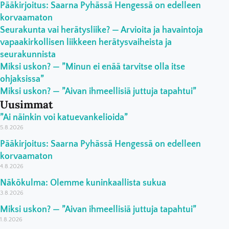
Pääkirjoitus: Saarna Pyhässä Hengessä on edelleen
korvaamaton
Seurakunta vai herätysliike? — Arvioita ja havaintoja
vapaakirkollisen liikkeen herätysvaiheista ja
seurakunnista
Miksi uskon? — ”Minun ei enää tarvitse olla itse
ohjaksissa”
Miksi uskon? — ”Aivan ihmeellisiä juttuja tapahtui”
Uusimmat
”Ai näinkin voi katuevankelioida”
5.8.2026
Pääkirjoitus: Saarna Pyhässä Hengessä on edelleen
korvaamaton
4.8.2026
Näkökulma: Olemme kuninkaallista sukua
3.8.2026
Miksi uskon? — ”Aivan ihmeellisiä juttuja tapahtui”
1.8.2026