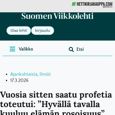
MAINOS
tilaa lehti
kirjaudu
Ajankohtaista
,
Ilmiöt
17.3.2026
Vuosia sitten saatu profetia
toteutui: ”Hyvällä tavalla
kuuluu elämän rosoisuus”