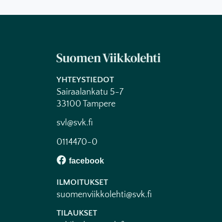
YHTEYSTIEDOT
Sairaalankatu 5-7
33100 Tampere
svl@svk.fi
0114470-0
ILMOITUKSET
suomenviikkolehti@svk.fi
TILAUKSET