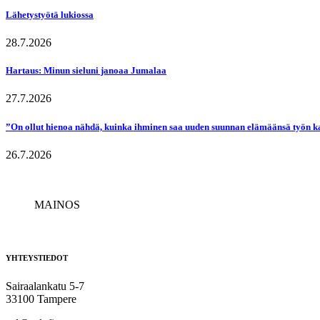
Lähetystyötä lukiossa
28.7.2026
Hartaus: Minun sieluni janoaa Jumalaa
27.7.2026
”On ollut hienoa nähdä, kuinka ihminen saa uuden suunnan elämäänsä työn k
26.7.2026
MAINOS
YHTEYSTIEDOT
Sairaalankatu 5-7
33100 Tampere