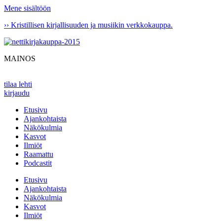
Mene sisältöön
›› Kristillisen kirjallisuuden ja musiikin verkkokauppa.
MAINOS
tilaa lehti
kirjaudu
Etusivu
Ajankohtaista
Näkökulmia
Kasvot
Ilmiöt
Raamattu
Podcastit
Etusivu
Ajankohtaista
Näkökulmia
Kasvot
Ilmiöt