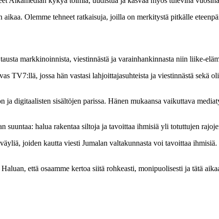
aneet Aikamedian kykyä toimia, uudistua ja kasvaa myös tulevina vuosina
ikaa. Olemme tehneet ratkaisuja, joilla on merkitystä pitkälle eteenpäi
austa markkinoinnista, viestinnästä ja varainhankinnasta niin liike-elämä
 TV7:llä, jossa hän vastasi lahjoittajasuhteista ja viestinnästä sekä ol
on ja digitaalisten sisältöjen parissa. Hänen mukaansa vaikuttava mediatyö
uuntaa: halua rakentaa siltoja ja tavoittaa ihmisiä yli totuttujen rajoje
yliä, joiden kautta viesti Jumalan valtakunnasta voi tavoittaa ihmisiä. Si
 Haluan, että osaamme kertoa siitä rohkeasti, monipuolisesti ja tätä ai