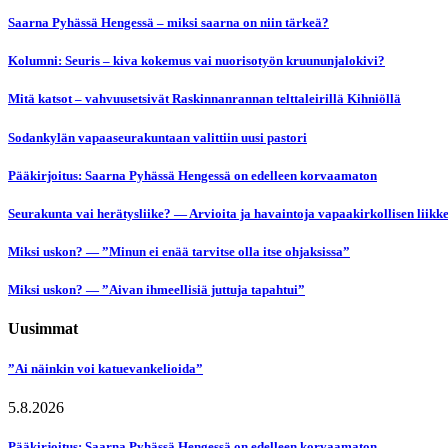
Saarna Pyhässä Hengessä – miksi saarna on niin tärkeä?
Kolumni: Seuris – kiva kokemus vai nuorisotyön kruununjalokivi?
Mitä katsot – vahvuusetsivät Raskinnanrannan telttaleirillä Kihniöllä
Sodankylän vapaaseurakuntaan valittiin uusi pastori
Pääkirjoitus: Saarna Pyhässä Hengessä on edelleen korvaamaton
Seurakunta vai herätysliike? — Arvioita ja havaintoja vapaakirkollisen liikk
Miksi uskon? — ”Minun ei enää tarvitse olla itse ohjaksissa”
Miksi uskon? — ”Aivan ihmeellisiä juttuja tapahtui”
Uusimmat
”Ai näinkin voi katuevankelioida”
5.8.2026
Pääkirjoitus: Saarna Pyhässä Hengessä on edelleen korvaamaton