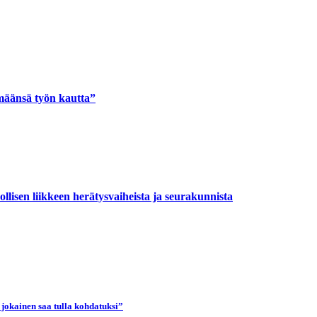
määnsä työn kautta”
llisen liikkeen herätysvaiheista ja seurakunnista
 jokainen saa tulla kohdatuksi”