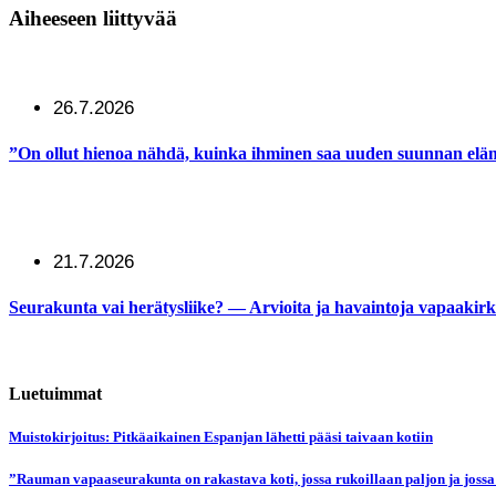
Aiheeseen liittyvää
26.7.2026
”On ollut hienoa nähdä, kuinka ihminen saa uuden suunnan elä
21.7.2026
Seurakunta vai herätysliike? — Arvioita ja havaintoja vapaakirko
Luetuimmat
Muistokirjoitus: Pitkäaikainen Espanjan lähetti pääsi taivaan kotiin
”Rauman vapaaseurakunta on rakastava koti, jossa rukoillaan paljon ja jossa