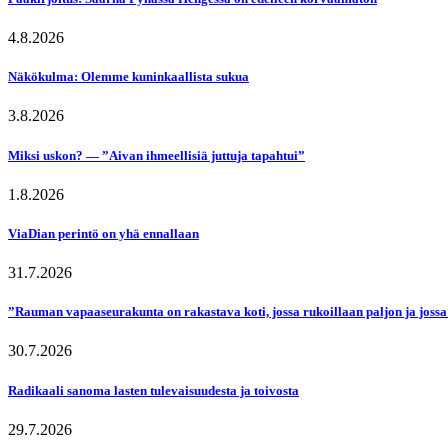
4.8.2026
Näkökulma: Olemme kuninkaallista sukua
3.8.2026
Miksi uskon? — ”Aivan ihmeellisiä juttuja tapahtui”
1.8.2026
ViaDian perintö on yhä ennallaan
31.7.2026
”Rauman vapaaseurakunta on rakastava koti, jossa rukoillaan paljon ja jossa
30.7.2026
Radikaali sanoma lasten tulevaisuudesta ja toivosta
29.7.2026