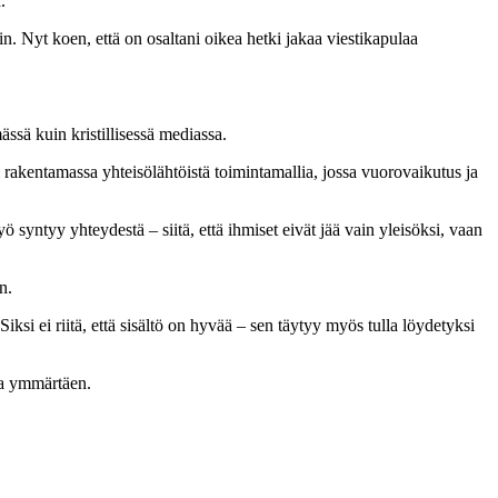
.
n. Nyt koen, että on osaltani oikea hetki jakaa viestikapulaa
ssä kuin kristillisessä mediassa.
i rakentamassa yhteisölähtöistä toimintamallia, jossa vuorovaikutus ja
 syntyy yhteydestä – siitä, että ihmiset eivät jää vain yleisöksi, vaan
n.
ksi ei riitä, että sisältö on hyvää – sen täytyy myös tulla löydetyksi
kaa ymmärtäen.