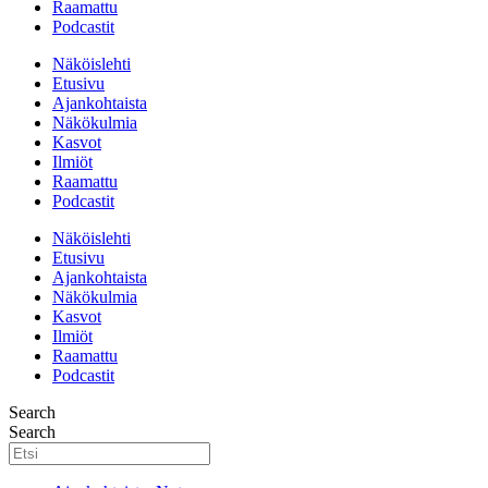
Raamattu
Podcastit
Näköislehti
Etusivu
Ajankohtaista
Näkökulmia
Kasvot
Ilmiöt
Raamattu
Podcastit
Näköislehti
Etusivu
Ajankohtaista
Näkökulmia
Kasvot
Ilmiöt
Raamattu
Podcastit
Search
Search