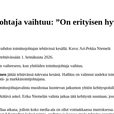
htaja vaihtuu: ”On erityisen hyvä
aihdon toimitusjohtajan tehtävissä kesällä.
Kuva: Ari-Pekka Niemelä
 tehtävässään 1. heinäkuuta 2026.
en vaiheeseen, kun yhtiöiden toimitusjohtaja vaihtuu.
inen
jättää tehtävänsä tulevana kesänä. Hallitus on valinnut uudeksi t
tä- ja markkinointijohtajana.
imitusjohtajavalinta muodostaa luontevan jatkumon yhtiön kehityspolull
ttävä askel. Erika Niemelän valinta jatkaa tätä kehitystä suuntaan, joss
diaa aikana, jolloin koko media-ala on ollut voimakkaassa murroksessa.