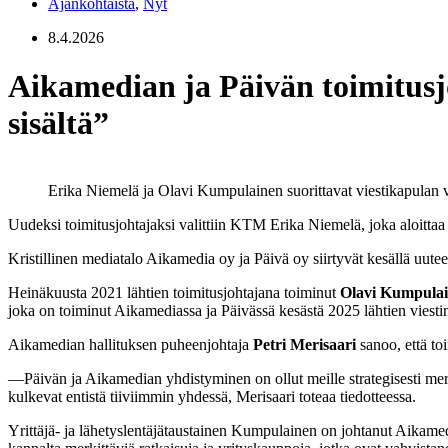
Ajankohtaista
,
Nyt
8.4.2026
Aikamedian ja Päivän toimitusjo
sisältä”
Erika Niemelä ja Olavi Kumpulainen suorittavat viestikapulan v
Uudeksi toimitusjohtajaksi valittiin KTM Erika Niemelä, joka aloittaa
Kristillinen mediatalo Aikamedia oy ja Päivä oy siirtyvät kesällä uute
Heinäkuusta 2021 lähtien toimitusjohtajana toiminut
Olavi Kumpula
joka on toiminut Aikamediassa ja Päivässä kesästä 2025 lähtien viestin
Aikamedian hallituksen puheenjohtaja
Petri Merisaari
sanoo, että to
—Päivän ja Aikamedian yhdistyminen on ollut meille strategisesti merki
kulkevat entistä tiiviimmin yhdessä, Merisaari toteaa tiedotteessa.
Yrittäjä- ja lähetyslentäjätaustainen Kumpulainen on johtanut Aikame