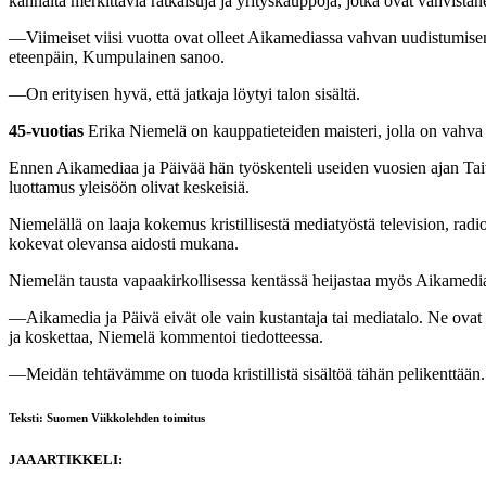
kannalta merkittäviä ratkaisuja ja yrityskauppoja, jotka ovat vahvist
—Viimeiset viisi vuotta ovat olleet Aikamediassa vahvan uudistumisen a
eteenpäin, Kumpulainen sanoo.
—On erityisen hyvä, että jatkaja löytyi talon sisältä.
45-vuotias
Erika Niemelä on kauppatieteiden maisteri, jolla on vahva t
Ennen Aikamediaa ja Päivää hän työskenteli useiden vuosien ajan Taivas
luottamus yleisöön olivat keskeisiä.
Niemelällä on laaja kokemus kristillisestä mediatyöstä television, radi
kokevat olevansa aidosti mukana.
Niemelän tausta vapaakirkollisessa kentässä heijastaa myös Aikamedian s
—Aikamedia ja Päivä eivät ole vain kustantaja tai mediatalo. Ne ovat vä
ja koskettaa, Niemelä kommentoi tiedotteessa.
—Meidän tehtävämme on tuoda kristillistä sisältöä tähän pelikenttään.
Teksti: Suomen Viikkolehden toimitus
JAA ARTIKKELI: