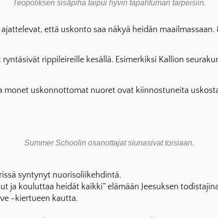
Teopoliksen sisäpiha taipui hyvin tapahtuman tarpeisiin.
attelevat, että uskonto saa näkyä heidän maailmassaan. 86
ryntäsivät rippileireille kesällä. Esimerkiksi Kallion seurak
ja monet uskonnottomat nuoret ovat kiinnostuneita uskosta
Summer Schoolin osanottajat siunasivat toisiaan.
issä syntynyt nuorisoliikehdintä.
ut ja kouluttaa heidät kaikki” elämään Jeesuksen todistajina
ove -kiertueen kautta.