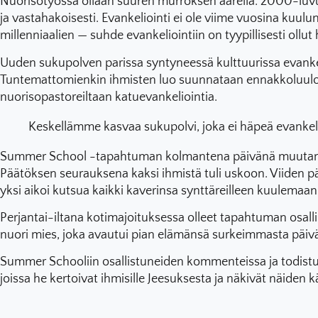
Nuorisotyössä ollaan suuren murroksen äärellä. 2000-luvull
ja vastahakoisesti. Evankeliointi ei ole viime vuosina ku
millenniaalien — suhde evankeliointiin on tyypillisesti ollut
Uuden sukupolven parissa syntyneessä kulttuurissa evankelio
Tuntemattomienkin ihmisten luo suunnataan ennakkoluulott
nuorisopastoreiltaan katuevankeliointia.
Keskellämme kasvaa sukupolvi, joka ei häpeä evanke
Summer School -tapahtuman kolmantena päivänä muutama osa
Päätöksen seurauksena kaksi ihmistä tuli uskoon. Viiden pä
yksi aikoi kutsua kaikki kaverinsa synttäreilleen kuulemaa
Perjantai-iltana kotimajoituksessa olleet tapahtuman osalli
nuori mies, joka avautui pian elämänsä surkeimmasta päiväs
Summer Schooliin osallistuneiden kommenteissa ja todistuk
joissa he kertoivat ihmisille Jeesuksesta ja näkivät näid