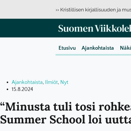
›› Kristillisen kirjallisuuden ja m
Etusivu
Ajankohtaista
Näk
Ajankohtaista
,
Ilmiöt
,
Nyt
15.8.2024
“Minusta tuli tosi rohk
Summer School loi uutt