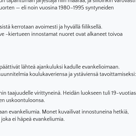
 tapahtuman järjestäjä niin määrää, ja silloinkin varovasti
 nuorten — eli noin vuosina 1980–1995 syntyneiden
ä kerrotaan avoimesti ja hyvällä fiiliksellä.
e -kiertueen innostamat nuoret ovat alkaneet toivoa
äättivät lähteä ajankuluksi kadulle evankelioimaan.
suunnitelmia koulukaveriensa ja ystäviensä tavoittamiseksi:
n taajuudelle virittyneinä. Heidän luokseen tuli 19-vuotias
änen uskoontuloonsa.
aan evankeliumia. Monet kuvailivat innostuneina hetkiä,
, joka ei häpeä evankeliumia.