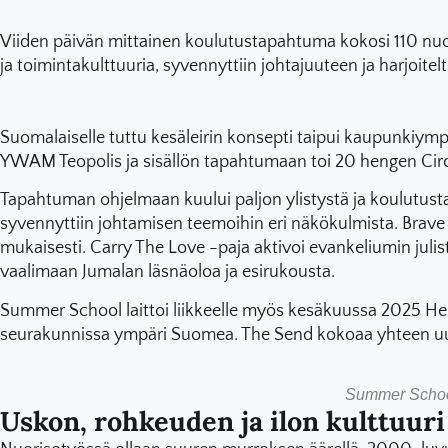
Viiden päivän mittainen koulutustapahtuma kokosi 110 nu
ja toimintakulttuuria, syvennyttiin johtajuuteen ja harjoitelt
Suomalaiselle tuttu kesäleirin konsepti taipui kaupunkiym
YWAM Teopolis ja sisällön tapahtumaan toi 20 hengen Circu
Tapahtuman ohjelmaan kuului paljon ylistystä ja koulutusta. 
syvennyttiin johtamisen teemoihin eri näkökulmista. Brav
mukaisesti. Carry The Love -paja aktivoi evankeliumin juli
vaalimaan Jumalan läsnäoloa ja esirukousta.
Summer School laittoi liikkeelle myös kesäkuussa 2025 Helsi
seurakunnissa ympäri Suomea. The Send kokoaa yhteen uutt
Summer Schooli
Uskon, rohkeuden ja ilon kulttuuri