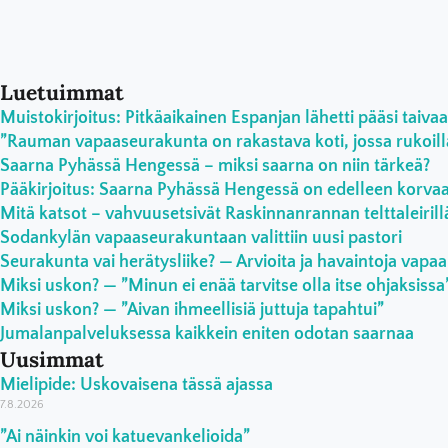
Luetuimmat
Muistokirjoitus: Pitkäaikainen Espanjan lähetti pääsi taivaa
”Rauman vapaaseurakunta on rakastava koti, jossa rukoilla
Saarna Pyhässä Hengessä – miksi saarna on niin tärkeä?
Pääkirjoitus: Saarna Pyhässä Hengessä on edelleen korv
Mitä katsot – vahvuusetsivät Raskinnanrannan telttaleirill
Sodankylän vapaaseurakuntaan valittiin uusi pastori
Seurakunta vai herätysliike? — Arvioita ja havaintoja vapaa
Miksi uskon? — ”Minun ei enää tarvitse olla itse ohjaksissa
Miksi uskon? — ”Aivan ihmeellisiä juttuja tapahtui”
Jumalanpalveluksessa kaikkein eniten odotan saarnaa
Uusimmat
Mielipide: Uskovaisena tässä ajassa
7.8.2026
”Ai näinkin voi katuevankelioida”