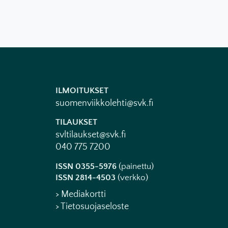
ILMOITUKSET
suomenviikkolehti@svk.fi
TILAUKSET
svltilaukset@svk.fi
040 775 7200
ISSN 0355-5976
(painettu)
ISSN 2814-4503
(verkko)
> Mediakortti
> Tietosuojaseloste