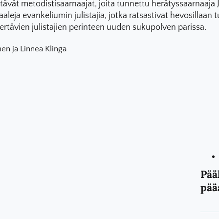
ävät metodistisaarnaajat, joita tunnettu herätyssaarnaaja Jo
leja evankeliumin julistajia, jotka ratsastivat hevosillaan t
ertävien julistajien perinteen uuden sukupolven parissa.
en ja Linnea Klinga
Pää
pää