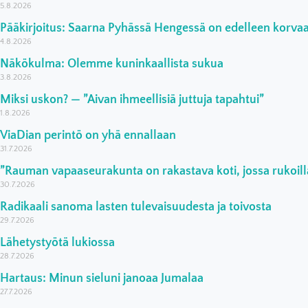
5.8.2026
Pääkirjoitus: Saarna Pyhässä Hengessä on edelleen korv
4.8.2026
Näkökulma: Olemme kuninkaallista sukua
3.8.2026
Miksi uskon? — ”Aivan ihmeellisiä juttuja tapahtui”
1.8.2026
ViaDian perintö on yhä ennallaan
31.7.2026
”Rauman vapaaseurakunta on rakastava koti, jossa rukoilla
30.7.2026
Radikaali sanoma lasten tulevaisuudesta ja toivosta
29.7.2026
Lähetystyötä lukiossa
28.7.2026
Hartaus: Minun sieluni janoaa Jumalaa
27.7.2026