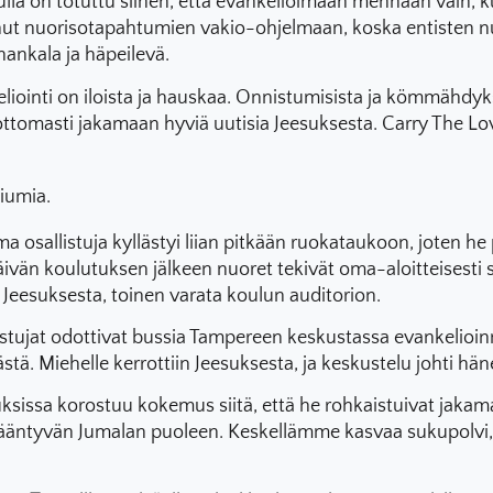
a on totuttu siihen, että evankelioimaan mennään vain, kun
ulunut nuorisotapahtumien vakio-ohjelmaan, koska entisten
 hankala ja häpeilevä.
inti on iloista ja hauskaa. Onnistumisista ja kömmähdyksist
omasti jakamaan hyviä uutisia Jeesuksesta. Carry The Lov
liumia.
llistuja kyllästyi liian pitkään ruokataukoon, joten he p
ivän koulutuksen jälkeen nuoret tekivät oma-aloitteisesti 
n Jeesuksesta, toinen varata koulun auditorion.
stujat odottivat bussia Tampereen keskustassa evankelioinni
tä. Miehelle kerrottiin Jeesuksesta, ja keskustelu johti h
sissa korostuu kokemus siitä, että he rohkaistuivat jakam
en kääntyvän Jumalan puoleen. Keskellämme kasvaa sukupolvi