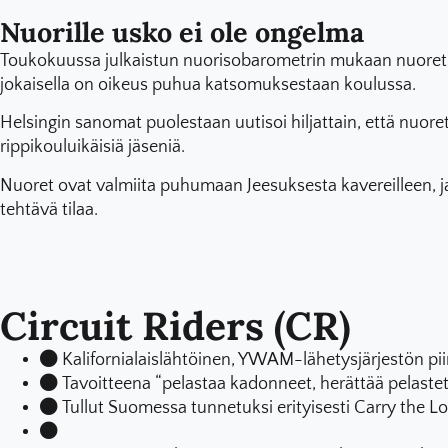
Nuorille usko ei ole ongelma
Toukokuussa julkaistun nuorisobarometrin mukaan nuoret aj
jokaisella on oikeus puhua katsomuksestaan koulussa.
Helsingin sanomat puolestaan uutisoi hiljattain, että nuoret 
rippikouluikäisiä jäseniä.
Nuoret ovat valmiita puhumaan Jeesuksesta kavereilleen, 
tehtävä tilaa.
Circuit Riders (CR)
Kalifornialaislähtöinen, YWAM-lähetysjärjestön piir
Tavoitteena “pelastaa kadonneet, herättää pelastet
Tullut Suomessa tunnetuksi erityisesti Carry the L