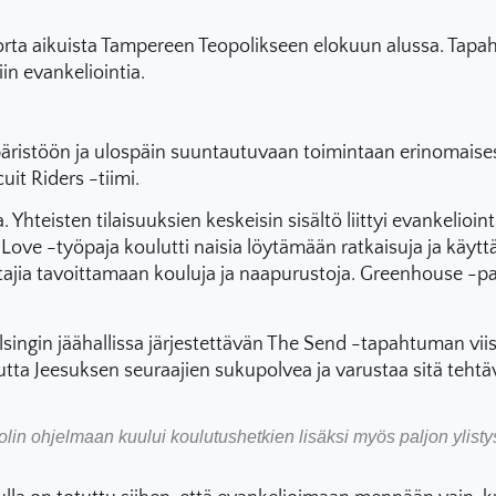
orta aikuista Tampereen Teopolikseen elokuun alussa. Ta
iin evankeliointia.
päristöön ja ulospäin suuntautuvaan toimintaan erinomaises
it Riders -tiimi.
Yhteisten tilaisuuksien keskeisin sisältö liittyi evankelioin
e Love -työpaja koulutti naisia löytämään ratkaisuja ja k
stajia tavoittamaan kouluja ja naapurustoja. Greenhouse -pa
ngin jäähallissa järjestettävän The Send -tapahtuman viisi 
a Jeesuksen seuraajien sukupolvea ja varustaa sitä tehtä
n ohjelmaan kuului koulutushetkien lisäksi myös paljon ylistys