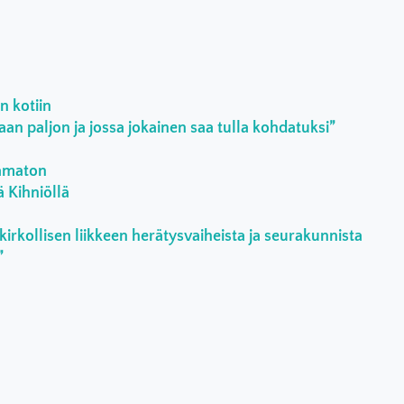
n kotiin
an paljon ja jossa jokainen saa tulla kohdatuksi”
aamaton
ä Kihniöllä
kirkollisen liikkeen herätysvaiheista ja seurakunnista
”