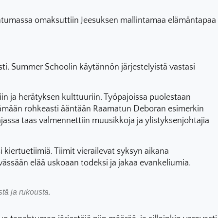
pahtumassa omaksuttiin Jeesuksen mallintamaa elämäntapaa
ti. Summer Schoolin käytännön järjestelyistä vastasi
tiin ja herätyksen kulttuuriin. Työpajoissa puolestaan
äyttämään rohkeasti ääntään Raamatun Deboran esimerkin
jassa taas valmennettiin muusikkoja ja ylistyksenjohtajia
kiertuetiimiä. Tiimit vierailevat syksyn aikana
vässään elää uskoaan todeksi ja jakaa evankeliumia.
tä ja rukousta.