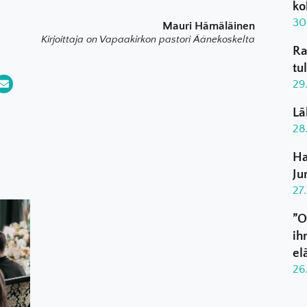
ko
30
Mauri Hämäläinen
Kirjoittaja on Vapaakirkon pastori Äänekoskelta
Ra
tu
29
Lä
28
Ha
Ju
27
”O
ih
el
26