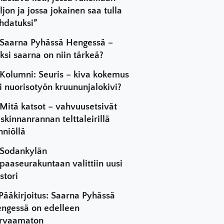
ljon ja jossa jokainen saa tulla
hdatuksi”
Saarna Pyhässä Hengessä –
ksi saarna on niin tärkeä?
Kolumni: Seuris – kiva kokemus
i nuorisotyön kruununjalokivi?
Mitä katsot – vahvuusetsivät
skinnanrannan telttaleirillä
hniöllä
Sodankylän
paaseurakuntaan valittiin uusi
stori
Pääkirjoitus: Saarna Pyhässä
ngessä on edelleen
rvaamaton