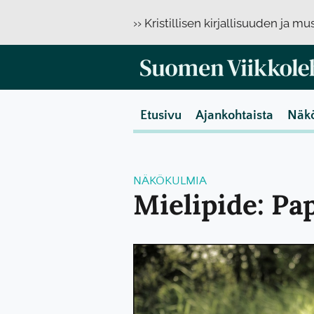
›› Kristillisen kirjallisuuden ja m
Etusivu
Ajankohtaista
Näk
NÄKÖKULMIA
Mielipide: Pap