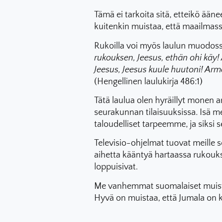
Tämä ei tarkoita sitä, etteikö ääne
kuitenkin muistaa, että maailmassa
Rukoilla voi myös laulun muodossa
rukouksen, Jeesus, ethän ohi käy!
Jeesus, Jeesus kuule huutoni! Arm
(Hengellinen laulukirja 486:1)
Tätä laulua olen hyräillyt monen a
seurakunnan tilaisuuksissa. Isä m
taloudelliset tarpeemme, ja siksi 
Televisio-ohjelmat tuovat meille 
aihetta kääntyä hartaassa rukouks
loppuisivat.
Me vanhemmat suomalaiset muistam
Hyvä on muistaa, että Jumala on 