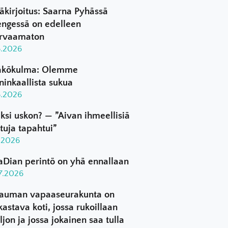
äkirjoitus: Saarna Pyhässä
ngessä on edelleen
rvaamaton
8.2026
kökulma: Olemme
ninkaallista sukua
8.2026
ksi uskon? — ”Aivan ihmeellisiä
ttuja tapahtui”
8.2026
aDian perintö on yhä ennallaan
.7.2026
auman vapaaseurakunta on
kastava koti, jossa rukoillaan
ljon ja jossa jokainen saa tulla