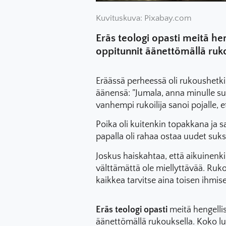
Kuvituskuva: Pixabay.com
Eräs teologi opasti meitä hen
oppitunnit äänettömällä ruko
Eräässä perheessä oli rukoushetki. N
äänensä: ”Jumala, anna minulle suk
vanhempi rukoilija sanoi pojalle, e
Poika oli kuitenkin topakkana ja sa
papalla oli rahaa ostaa uudet suks
Joskus haiskahtaa, että aikuinenkin
välttämättä ole miellyttävää. Ruk
kaikkea tarvitse aina toisen ihmise
Eräs teologi opasti
meitä hengellis
äänettömällä rukouksella. Koko luo