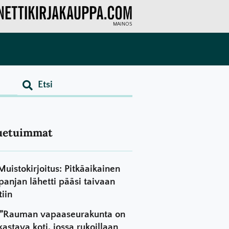
MAINOS
uetuimmat
Muistokirjoitus: Pitkäaikainen
panjan lähetti pääsi taivaan
tiin
”Rauman vapaaseurakunta on
kastava koti, jossa rukoillaan