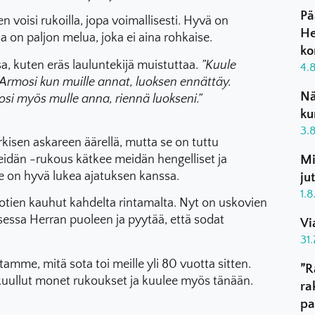
Pä
en voisi rukoilla, jopa voimallisesti. Hyvä on
He
 on paljon melua, joka ei aina rohkaise.
ko
, kuten eräs lauluntekijä muistuttaa.
”Kuule
4.
 Armosi kun muille annat, luoksen ennättäy.
Nä
osi myös mulle anna, riennä luokseni.”
ku
3.
rkisen askareen äärellä, mutta se on tuttu
eidän -rukous kätkee meidän hengelliset ja
Mi
se on hyvä lukea ajatuksen kanssa.
ju
1.
sotien kauhut kahdelta rintamalta. Nyt on uskovien
essa Herran puoleen ja pyytää, että sodat
Vi
31
me, mitä sota toi meille yli 80 vuotta sitten.
”R
kuullut monet rukoukset ja kuulee myös tänään.
ra
pa