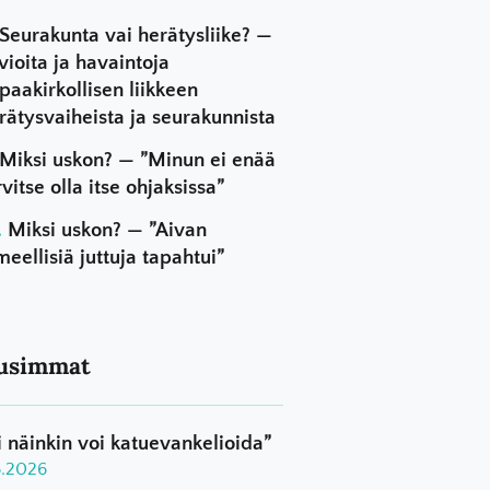
Seurakunta vai herätysliike? —
vioita ja havaintoja
paakirkollisen liikkeen
rätysvaiheista ja seurakunnista
Miksi uskon? — ”Minun ei enää
rvitse olla itse ohjaksissa”
Miksi uskon? — ”Aivan
meellisiä juttuja tapahtui”
usimmat
i näinkin voi katuevankelioida”
8.2026