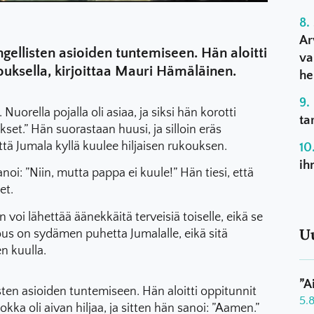
Ar
gellisten asioiden tuntemiseen. Hän aloitti
va
uksella, kirjoittaa Mauri Hämäläinen.
he
uorella pojalla oli asiaa, ja siksi hän korotti
ta
set.” Hän suorastaan huusi, ja silloin eräs
ttä Jumala kyllä kuulee hiljaisen rukouksen.
ih
noi: ”Niin, mutta pappa ei kuule!” Hän tiesi, että
et.
 voi lähettää äänekkäitä terveisiä toiselle, eikä se
U
ous on sydämen puhetta Jumalalle, eikä sitä
n kuulla.
”A
ten asioiden tuntemiseen. Hän aloitti oppitunnit
5.
kka oli aivan hiljaa, ja sitten hän sanoi: ”Aamen.”