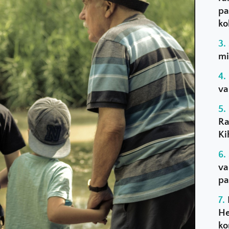
pa
ko
mi
va
Ra
Ki
va
pa
He
ko