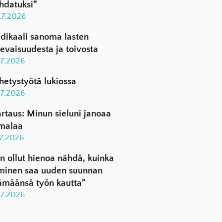
hdatuksi”
.7.2026
dikaali sanoma lasten
levaisuudesta ja toivosta
.7.2026
hetystyötä lukiossa
.7.2026
rtaus: Minun sieluni janoaa
malaa
.7.2026
n ollut hienoa nähdä, kuinka
minen saa uuden suunnan
ämäänsä työn kautta”
.7.2026