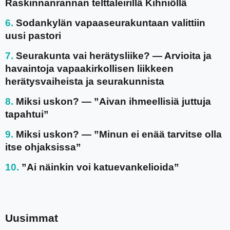
Raskinnanrannan telttaleirillä Kihniöllä
Sodankylän vapaaseurakuntaan valittiin
uusi pastori
Seurakunta vai herätysliike? — Arvioita ja
havaintoja vapaakirkollisen liikkeen
herätysvaiheista ja seurakunnista
Miksi uskon? — ”Aivan ihmeellisiä juttuja
tapahtui”
Miksi uskon? — ”Minun ei enää tarvitse olla
itse ohjaksissa”
”Ai näinkin voi katuevankelioida”
Uusimmat