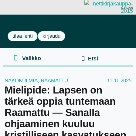
MAINOS
tilaa lehti
kirjaudu
NÄKÖKULMIA
,
RAAMATTU
11.11.2025
Mielipide: Lapsen on
tärkeä oppia tuntemaan
Raamattu — Sanalla
ohjaaminen kuuluu
kristilliseen kasvatukseen