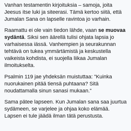
Vanhan testamentin kirjoituksia – samoja, joita
Jeesus itse luki ja siteerasi. Tämä kertoo siitä, että
Jumalan Sana on lapselle ravintoa jo varhain.
Raamattu ei ole vain tiedon lähde, vaan
se muovaa
sydäntä
. Siksi sen äärellä tulisi ohjata lapsia jo
varhaisessa iässä. Vanhempien ja seurakunnan
tehtävä on tukea ymmärtämistä ja keskustella
vaikeista kohdista, ei suojella liikaa Jumalan
ilmoitukselta.
Psalmin 119 jae yhdeksän muistuttaa: ”Kuinka
nuorukainen pitää tiensä puhtaana? Sitä
noudattamalla sinun sanasi mukaan.”
Sama pätee lapseen. Kun Jumalan sana saa juurtua
sydämeen, se varjelee ja ohjaa koko elämää.
Lapsen ei tule jäädä ilman tätä perustusta.