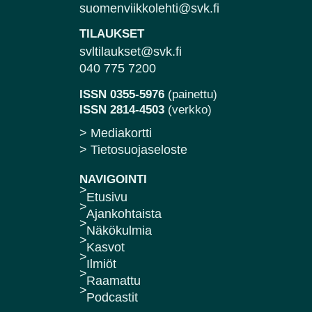
suomenviikkolehti@svk.fi
TILAUKSET
svltilaukset@svk.fi
040 775 7200
ISSN 0355-5976
(painettu)
ISSN 2814-4503
(verkko)
> Mediakortti
> Tietosuojaseloste
NAVIGOINTI
Etusivu
Ajankohtaista
Näkökulmia
Kasvot
Ilmiöt
Raamattu
Podcastit