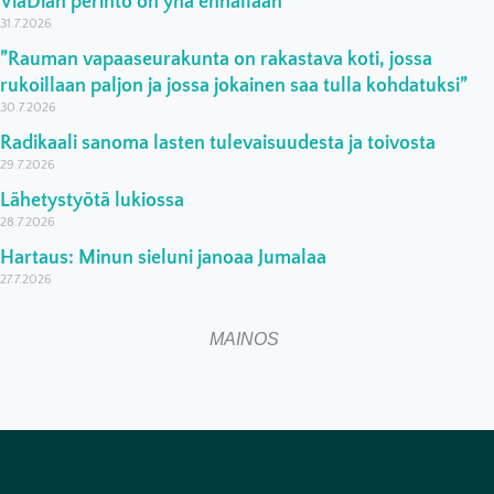
ViaDian perintö on yhä ennallaan
31.7.2026
”Rauman vapaaseurakunta on rakastava koti, jossa
rukoillaan paljon ja jossa jokainen saa tulla kohdatuksi”
30.7.2026
Radikaali sanoma lasten tulevaisuudesta ja toivosta
29.7.2026
Lähetystyötä lukiossa
28.7.2026
Hartaus: Minun sieluni janoaa Jumalaa
27.7.2026
MAINOS