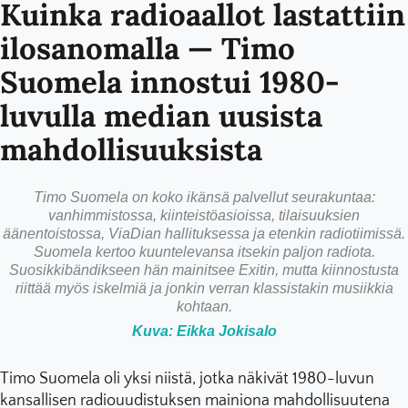
Kuinka radioaallot lastattiin
ilosanomalla — Timo
Suomela innostui 1980-
luvulla median uusista
mahdollisuuksista
Timo Suomela on koko ikänsä palvellut seurakuntaa:
vanhimmistossa, kiinteistöasioissa, tilaisuuksien
äänentoistossa, ViaDian hallituksessa ja etenkin radiotiimissä.
Suomela kertoo kuuntelevansa itsekin paljon radiota.
Suosikkibändikseen hän mainitsee Exitin, mutta kiinnostusta
riittää myös iskelmiä ja jonkin verran klassistakin musiikkia
kohtaan.
Kuva: Eikka Jokisalo
Timo Suomela oli yksi niistä, jotka näkivät 1980-luvun
kansallisen radiouudistuksen mainiona mahdollisuutena