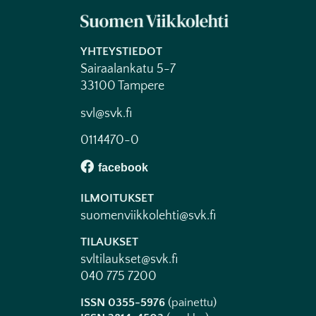
YHTEYSTIEDOT
Sairaalankatu 5-7
33100 Tampere
svl@svk.fi
0114470-0
ILMOITUKSET
suomenviikkolehti@svk.fi
TILAUKSET
svltilaukset@svk.fi
040 775 7200
ISSN 0355-5976
(painettu)