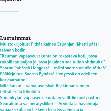
Luetuimmat
Muistokirjoitus: Pitkäaikainen Espanjan lähetti pääsi
taivaan kotiin
”Rauman vapaaseurakunta on rakastava koti, jossa
rukoillaan paljon ja jossa jokainen saa tulla kohdatuksi”
Saarna Pyhässä Hengessä – miksi saarna on niin tärkeä?
Pääkirjoitus: Saarna Pyhässä Hengessä on edelleen
korvaamaton
Mitä katsot – vahvuusetsivät Raskinnanrannan
telttaleirillä Kihniöllä
Sodankylän vapaaseurakuntaan valittiin uusi pastori
Seurakunta vai herätysliike? — Arvioita ja havaintoja
vapaakirkollisen liikkeen herätysvaiheista ja