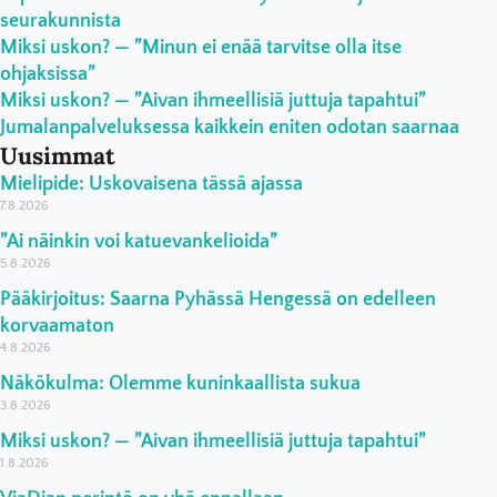
seurakunnista
Miksi uskon? — ”Minun ei enää tarvitse olla itse
ohjaksissa”
Miksi uskon? — ”Aivan ihmeellisiä juttuja tapahtui”
Jumalanpalveluksessa kaikkein eniten odotan saarnaa
Uusimmat
Mielipide: Uskovaisena tässä ajassa
7.8.2026
”Ai näinkin voi katuevankelioida”
5.8.2026
Pääkirjoitus: Saarna Pyhässä Hengessä on edelleen
korvaamaton
4.8.2026
Näkökulma: Olemme kuninkaallista sukua
3.8.2026
Miksi uskon? — ”Aivan ihmeellisiä juttuja tapahtui”
1.8.2026