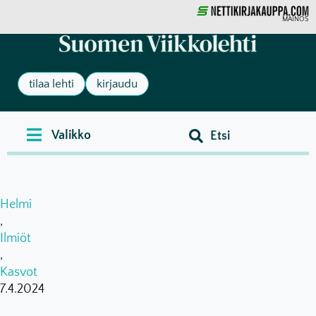
MAINOS
tilaa lehti
kirjaudu
Helmi
,
Ilmiöt
,
Kasvot
7.4.2024