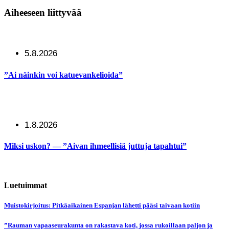
Aiheeseen liittyvää
5.8.2026
”Ai näinkin voi katuevankelioida”
1.8.2026
Miksi uskon? — ”Aivan ihmeellisiä juttuja tapahtui”
Luetuimmat
Muistokirjoitus: Pitkäaikainen Espanjan lähetti pääsi taivaan kotiin
”Rauman vapaaseurakunta on rakastava koti, jossa rukoillaan paljon ja