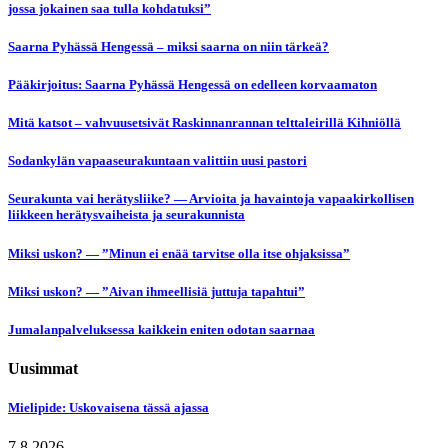
jossa jokainen saa tulla kohdatuksi”
Saarna Pyhässä Hengessä – miksi saarna on niin tärkeä?
Pääkirjoitus: Saarna Pyhässä Hengessä on edelleen korvaamaton
Mitä katsot – vahvuusetsivät Raskinnanrannan telttaleirillä Kihniöllä
Sodankylän vapaaseurakuntaan valittiin uusi pastori
Seurakunta vai herätysliike? — Arvioita ja havaintoja vapaakirkollisen
liikkeen herätysvaiheista ja seurakunnista
Miksi uskon? — ”Minun ei enää tarvitse olla itse ohjaksissa”
Miksi uskon? — ”Aivan ihmeellisiä juttuja tapahtui”
Jumalanpalveluksessa kaikkein eniten odotan saarnaa
Uusimmat
Mielipide: Uskovaisena tässä ajassa
7.8.2026