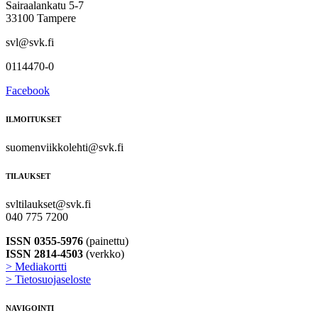
Sairaalankatu 5-7
33100 Tampere
svl@svk.fi
0114470-0
Facebook
ILMOITUKSET
suomenviikkolehti@svk.fi
TILAUKSET
svltilaukset@svk.fi
040 775 7200
ISSN 0355-5976
(painettu)
ISSN 2814-4503
(verkko)
> Mediakortti
> Tietosuojaseloste
NAVIGOINTI