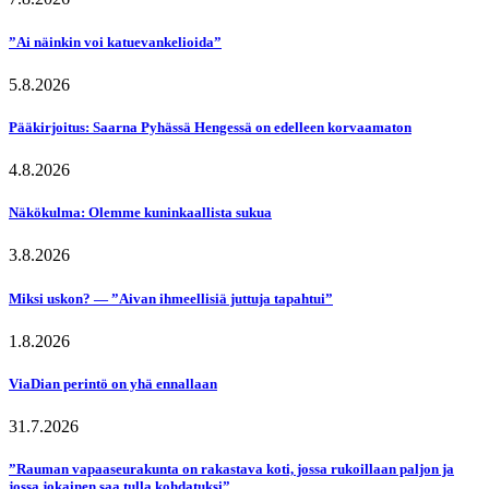
”Ai näinkin voi katuevankelioida”
5.8.2026
Pääkirjoitus: Saarna Pyhässä Hengessä on edelleen korvaamaton
4.8.2026
Näkökulma: Olemme kuninkaallista sukua
3.8.2026
Miksi uskon? — ”Aivan ihmeellisiä juttuja tapahtui”
1.8.2026
ViaDian perintö on yhä ennallaan
31.7.2026
”Rauman vapaaseurakunta on rakastava koti, jossa rukoillaan paljon ja
jossa jokainen saa tulla kohdatuksi”