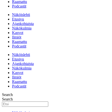
Raamattu
Podcastit
Näköislehti
Etusivu
Ajankohtaista
Näkökulmia
Kasvot
Ilmiöt
Raamattu
Podcastit
Näköislehti
Etusivu
Ajankohtaista
Näkökulmia
Kasvot
Ilmiöt
Raamattu
Podcastit
Search
Search