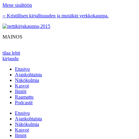
Mene sisältöön
›› Kristillisen kirjallisuuden ja musiikin verkkokauppa.
MAINOS
tilaa lehti
kirjaudu
Etusivu
Ajankohtaista
Näkökulmia
Kasvot
Ilmiöt
Raamattu
Podcastit
Etusivu
Ajankohtaista
Näkökulmia
Kasvot
Ilmiöt