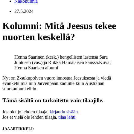
Näkökulmia
27.5.2024
Kolumni: Mitä Jeesus tekee
nuorten keskellä?
Henna Saarinen (kesk.) hengellisten lastensa Sara
Juntusen (vas.) ja Riikka Hämäläisen kanssa.
Kuva:
Henna Saarisen albumi
Nyt on Z-sukupolven vuoro innostua Jeesuksesta ja viedä
evankeliumia niin Järvenpään kaduille kuin Australian
suurkaupunkeihin.
Tämä sisältö on tarkoitettu vain tilaajille.
Jos olet jo lehden tilaaja,
kirjaudu sisään
.
Jos et vielä ole lehden tilaaja,
tilaa lehti
.
JAA ARTIKKELI: