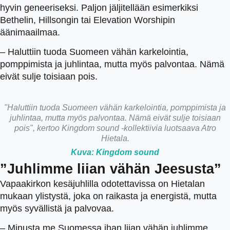
hyvin geneeriseksi. Paljon jäljitellään esimerkiksi
Bethelin, Hillsongin tai Elevation Worshipin
äänimaailmaa.
– Haluttiin tuoda Suomeen vähän karkelointia,
pomppimista ja juhlintaa, mutta myös palvontaa. Nämä
eivät sulje toisiaan pois.
"Haluttiin tuoda Suomeen vähän karkelointia, pomppimista ja
juhlintaa, mutta myös palvontaa. Nämä eivät sulje toisiaan
pois", kertoo Kingdom sound -kollektiivia luotsaava Atro
Hietala.
Kuva: Kingdom sound
”Juhlimme liian vähän Jeesusta”
Vapaakirkon kesäjuhlilla odotettavissa on Hietalan
mukaan ylistystä, joka on raikasta ja energistä, mutta
myös syvällistä ja palvovaa.
– Minusta me Suomessa ihan liian vähän juhlimme