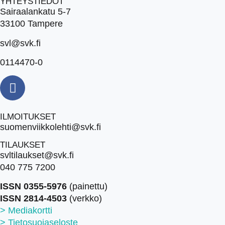
YHTEYSTIEDOT
Sairaalankatu 5-7
33100 Tampere
svl@svk.fi
0114470-0
ILMOITUKSET
suomenviikkolehti@svk.fi
TILAUKSET
svltilaukset@svk.fi
040 775 7200
ISSN 0355-5976
(painettu)
ISSN 2814-4503
(verkko)
> Mediakortti
> Tietosuojaseloste