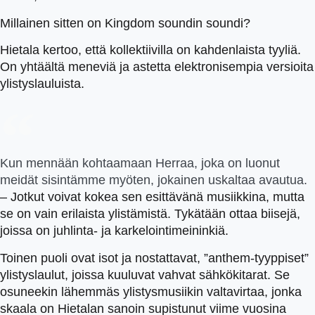
Millainen sitten on Kingdom soundin soundi?
Hietala kertoo, että kollektiivilla on kahdenlaista tyyliä.
On yhtäältä meneviä ja astetta elektronisempia versioita
ylistyslauluista.
Kun mennään kohtaamaan Herraa, joka on luonut
meidät sisintämme myöten, jokainen uskaltaa avautua.
– Jotkut voivat kokea sen esittävänä musiikkina, mutta
se on vain erilaista ylistämistä. Tykätään ottaa biisejä,
joissa on juhlinta- ja karkelointimeininkiä.
Toinen puoli ovat isot ja nostattavat, ”anthem-tyyppiset”
ylistyslaulut, joissa kuuluvat vahvat sähkökitarat. Se
osuneekin lähemmäs ylistysmusiikin valtavirtaa, jonka
skaala on Hietalan sanoin supistunut viime vuosina