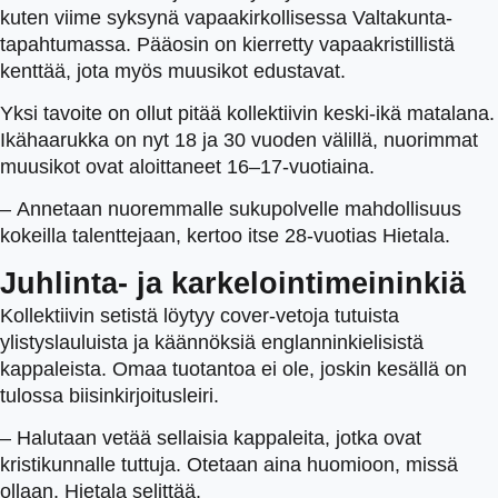
kuten viime syksynä vapaakirkollisessa Valtakunta-
tapahtumassa. Pääosin on kierretty vapaakristillistä
kenttää, jota myös muusikot edustavat.
Yksi tavoite on ollut pitää kollektiivin keski-ikä matalana.
Ikähaarukka on nyt 18 ja 30 vuoden välillä, nuorimmat
muusikot ovat aloittaneet 16–17-vuotiaina.
– Annetaan nuoremmalle sukupolvelle mahdollisuus
kokeilla talenttejaan, kertoo itse 28-vuotias Hietala.
Juhlinta- ja karkelointimeininkiä
Kollektiivin setistä löytyy cover-vetoja tutuista
ylistyslauluista ja käännöksiä englanninkielisistä
kappaleista. Omaa tuotantoa ei ole, joskin kesällä on
tulossa biisinkirjoitusleiri.
– Halutaan vetää sellaisia kappaleita, jotka ovat
kristikunnalle tuttuja. Otetaan aina huomioon, missä
ollaan, Hietala selittää.