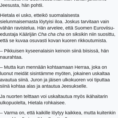
Jeesusta, hän pohtii.
Hietala ei usko, etteikö suomalaisesta
sielunmaisemasta löytyisi iloa. Joskus tarvitaan vain
vähän ravistelua. Hän arvelee, että Suomen Euroviisu-
edustaja Käärijän
Cha cha cha
on siksikin niin suosittu,
että se kuvaa osuvasti kovan kuoren rikkoutumista.
– Pikkuisen kyseenalaisin keinoin siinä biisissä, hän
naurahtaa.
– Mutta kun mennään kohtaamaan Herraa, joka on
luonut meidät sisintämme myöten, jokainen uskaltaa
avautua siinä. Juron ja jäisen ulkokuoren voi tiputtaa
siinä kohtaa alas ja antautua Jeesukselle.
Ja nuorten telttaan voi uskaltautua myös ikähaitarin
ulkopuolelta, Hietala rohkaisee.
– Varma on, että kaikille löytyy kaikkea, mutta kuitenkin