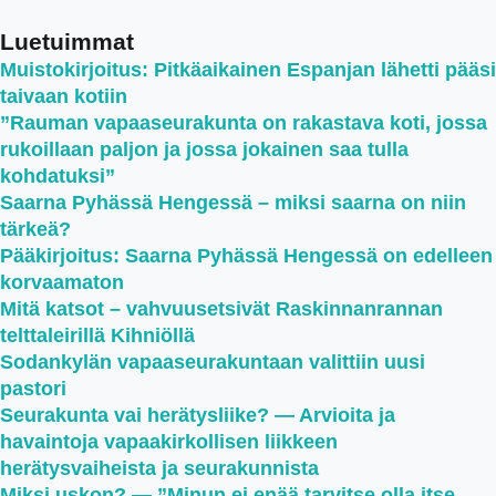
Luetuimmat
Muistokirjoitus: Pitkäaikainen Espanjan lähetti pääsi
taivaan kotiin
”Rauman vapaaseurakunta on rakastava koti, jossa
rukoillaan paljon ja jossa jokainen saa tulla
kohdatuksi”
Saarna Pyhässä Hengessä – miksi saarna on niin
tärkeä?
Pääkirjoitus: Saarna Pyhässä Hengessä on edelleen
korvaamaton
Mitä katsot – vahvuusetsivät Raskinnanrannan
telttaleirillä Kihniöllä
Sodankylän vapaaseurakuntaan valittiin uusi
pastori
Seurakunta vai herätysliike? — Arvioita ja
havaintoja vapaakirkollisen liikkeen
herätysvaiheista ja seurakunnista
Miksi uskon? — ”Minun ei enää tarvitse olla itse