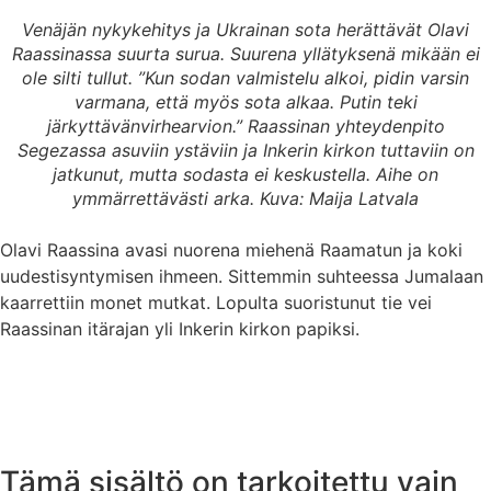
Venäjän nykykehitys ja Ukrainan sota herättävät Olavi
Raassinassa suurta surua. Suurena yllätyksenä mikään ei
ole silti tullut. ”Kun sodan valmistelu alkoi, pidin varsin
varmana, että myös sota alkaa. Putin teki
järkyttävänvirhearvion.” Raassinan yhteydenpito
Segezassa asuviin ystäviin ja Inkerin kirkon tuttaviin on
jatkunut, mutta sodasta ei keskustella. Aihe on
ymmärrettävästi arka.
Kuva: Maija Latvala
Olavi Raassina avasi nuorena miehenä Raamatun ja koki
uudestisyntymisen ihmeen. Sittemmin suhteessa Jumalaan
kaarrettiin monet mutkat. Lopulta suoristunut tie vei
Raassinan itärajan yli Inkerin kirkon papiksi.
Tämä sisältö on tarkoitettu vain