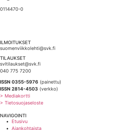
0114470-0
ILMOITUKSET
suomenviikkolehti@svk.fi
TILAUKSET
svltilaukset@svk.fi
040 775 7200
ISSN 0355-5976
(painettu)
ISSN 2814-4503
(verkko)
> Mediakortti
> Tietosuojaseloste
NAVIGOINTI
Etusivu
Ajankohtaista