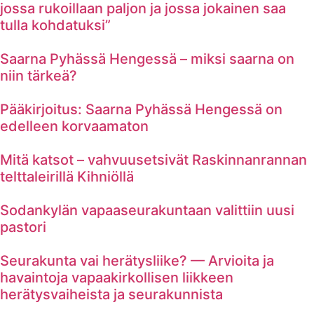
jossa rukoillaan paljon ja jossa jokainen saa
tulla kohdatuksi”
Saarna Pyhässä Hengessä – miksi saarna on
niin tärkeä?
Pääkirjoitus: Saarna Pyhässä Hengessä on
edelleen korvaamaton
Mitä katsot – vahvuusetsivät Raskinnanrannan
telttaleirillä Kihniöllä
Sodankylän vapaaseurakuntaan valittiin uusi
pastori
Seurakunta vai herätysliike? — Arvioita ja
havaintoja vapaakirkollisen liikkeen
herätysvaiheista ja seurakunnista