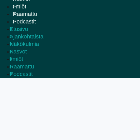
Ilmiöt
Raamattu
Podcastit
Etusivu
Ajankohtaista
Näkökulmia
Kasvot
Ilmiöt
Raamattu
Podcastit