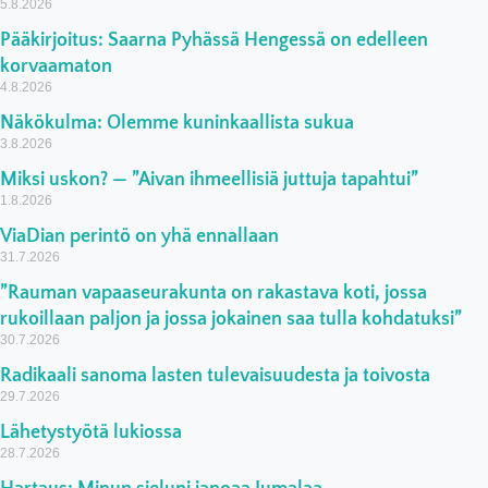
5.8.2026
Pääkirjoitus: Saarna Pyhässä Hengessä on edelleen
korvaamaton
4.8.2026
Näkökulma: Olemme kuninkaallista sukua
3.8.2026
Miksi uskon? — ”Aivan ihmeellisiä juttuja tapahtui”
1.8.2026
ViaDian perintö on yhä ennallaan
31.7.2026
”Rauman vapaaseurakunta on rakastava koti, jossa
rukoillaan paljon ja jossa jokainen saa tulla kohdatuksi”
30.7.2026
Radikaali sanoma lasten tulevaisuudesta ja toivosta
29.7.2026
Lähetystyötä lukiossa
28.7.2026