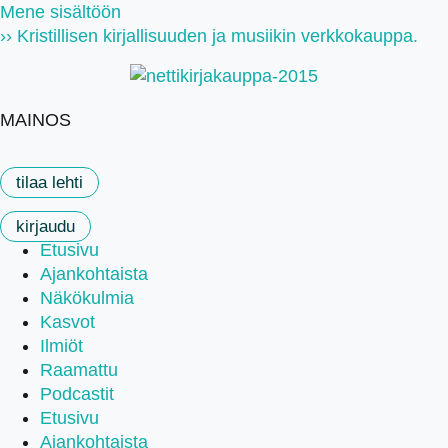
Mene sisältöön
›› Kristillisen kirjallisuuden ja musiikin verkkokauppa.
MAINOS
tilaa lehti
kirjaudu
Etusivu
Ajankohtaista
Näkökulmia
Kasvot
Ilmiöt
Raamattu
Podcastit
Etusivu
Ajankohtaista