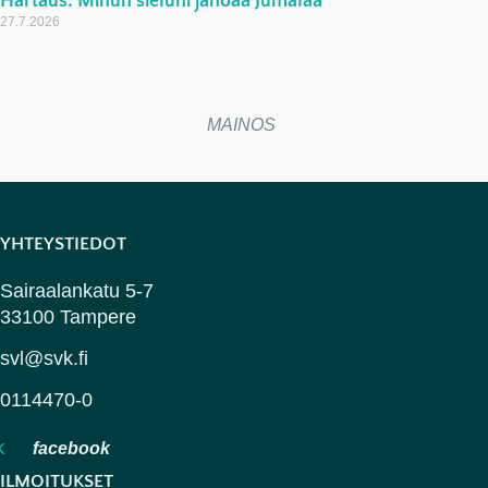
Hartaus: Minun sieluni janoaa Jumalaa
27.7.2026
MAINOS
YHTEYSTIEDOT
Sairaalankatu 5-7
33100 Tampere
svl@svk.fi
0114470-0
k
ILMOITUKSET