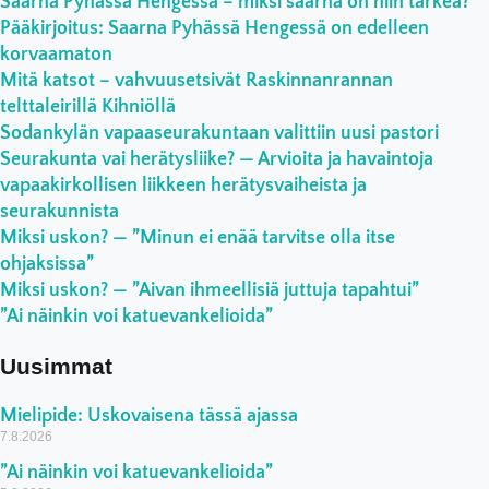
Saarna Pyhässä Hengessä – miksi saarna on niin tärkeä?
Pääkirjoitus: Saarna Pyhässä Hengessä on edelleen
korvaamaton
Mitä katsot – vahvuusetsivät Raskinnanrannan
telttaleirillä Kihniöllä
Sodankylän vapaaseurakuntaan valittiin uusi pastori
Seurakunta vai herätysliike? — Arvioita ja havaintoja
vapaakirkollisen liikkeen herätysvaiheista ja
seurakunnista
Miksi uskon? — ”Minun ei enää tarvitse olla itse
ohjaksissa”
Miksi uskon? — ”Aivan ihmeellisiä juttuja tapahtui”
”Ai näinkin voi katuevankelioida”
Uusimmat
Mielipide: Uskovaisena tässä ajassa
7.8.2026
”Ai näinkin voi katuevankelioida”