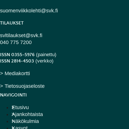
suomenviikkolehti@svk.fi
TILAUKSET
svltilaukset@svk.fi
040 775 7200
(painettu)
ISSN 0355-5976
(verkko)
ISSN 2814-4503
> Mediakortti
> Tietosuojaseloste
NAVIGOINTI
Etusivu
Ajankohtaista
Näkökulmia
Kasvot