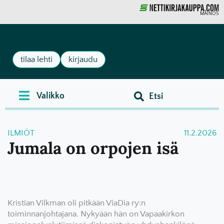
MAINOS
tilaa lehti
kirjaudu
ILMIÖT
11.2.2026
Jumala on orpojen isä
Kristian Vilkman oli pitkään ViaDia ry:n
toiminnanjohtajana. Nykyään hän on Vapaakirkon