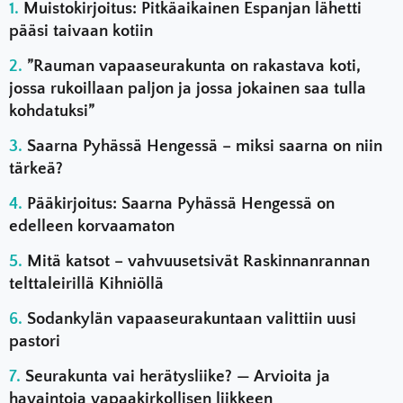
Muistokirjoitus: Pitkäaikainen Espanjan lähetti
pääsi taivaan kotiin
”Rauman vapaaseurakunta on rakastava koti,
jossa rukoillaan paljon ja jossa jokainen saa tulla
kohdatuksi”
Saarna Pyhässä Hengessä – miksi saarna on niin
tärkeä?
Pääkirjoitus: Saarna Pyhässä Hengessä on
edelleen korvaamaton
Mitä katsot – vahvuusetsivät Raskinnanrannan
telttaleirillä Kihniöllä
Sodankylän vapaaseurakuntaan valittiin uusi
pastori
Seurakunta vai herätysliike? — Arvioita ja
havaintoja vapaakirkollisen liikkeen