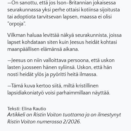
—On sanottu, että jos Ison-Britannian jokaisessa
seurakunnassa yksi perhe ottaisi kotiinsa sijoitusta
tai adoptiota tarvitsevan lapsen, maassa ei olisi
”orpoja”.
Vilkman haluaa levittää näkyä seurakunnista, joissa
lapset kohdataan siten kuin Jeesus heidät kohtasi
maanpäällisen elämänsä aikana.
—Jeesus on niin valloittava persoona, että uskon
lasten juosseen hänen syliinsä. Uskon, että hän
nosti heidät ylös ja pyöritti heitä ilmassa.
—Tämä kuva kertoo siitä, miltä kristillinen
lapsidiakoniatyö voisi parhaimmillaan näyttää.
Teksti: Elina Rautio
Artikkeli on Ristin Voiton tuottama ja on ilmestynyt
Ristin Voiton numerossa 2/2026.