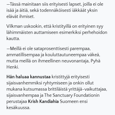
—Tässä mainitaan siis erityisesti lapset, joilla ei ole
isää ja äitiä, sekä todennäköisesti iäkkäät yksin
elävät ihmiset.
Vilkman uskookin, että kristityillä on erityinen syy
lähimmäisten auttamiseen esimerkiksi perhehoidon
kautta.
—Meillä ei ole sataprosenttisesti parempaa,
ammatillisempaa ja kouluttautuneempaa väkeä,
mutta meillä on ihmeellinen neuvonantaja, Pyhä
Henki.
Hän haluaa kannustaa
kristittyjä erityisesti
sijaisvanhemmiksi ryhtymiseen ja onkin ollut
mukana kutsumassa brittiläistä yrittäjä-vaikuttajaa,
sijaisvanhempaa ja The Sanctuary Foundationin
perustajaa
Krish Kandiahia
Suomeen ensi
kesäkuussa.