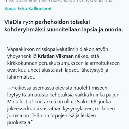
missiopalvelutiimissä diakoniatyön yhdyshenkilönä.
Kuva: Esko Kallioniemi
ViaDia ry:n perhehoidon toiseksi
kohderyhmäksi suunnitellaan lapsia ja nuoria.
Vapaakirkon missiopalvelutiimin diakoniatyön
yhdyshenkilö
Kristian Vilkman
näkee, että
kirkkokunnan peruskutsumukseen ja armoitukseen
ovat kuuluneet alusta asti lapset, lähetystyö ja
lähimmäiset.
—Heikossa asemassa olevista huolehtimiseen
löytyy Raamatusta kehotuksia vaikka kuinka paljon.
Minulle itselleni tärkeä on ollut Psalmi 68, jonka
jakeessa kuusi vastataan kysymykseen, millainen
Jumala on: ”Hän on orpojen isä ja leskien
puolustaja.”