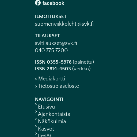
ILMOITUKSET
suomenviikkolehti@svk.fi
TILAUKSET
svltilaukset@svk.fi
040 775 7200
ISSN 0355-5976
(painettu)
ISSN 2814-4503
(verkko)
> Mediakortti
> Tietosuojaseloste
NAVIGOINTI
Etusivu
Ajankohtaista
Näkökulmia
Kasvot
Ilmiöt