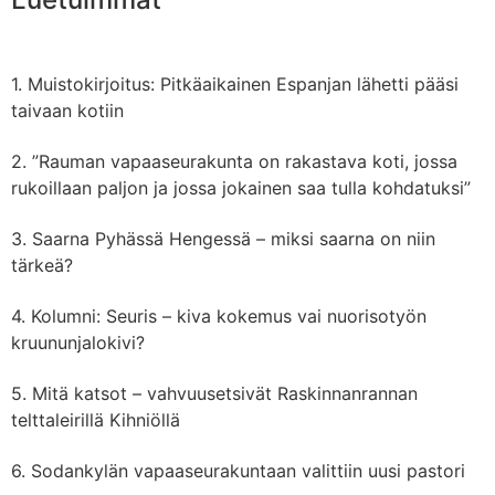
Muistokirjoitus: Pitkäaikainen Espanjan lähetti pääsi
taivaan kotiin
”Rauman vapaaseurakunta on rakastava koti, jossa
rukoillaan paljon ja jossa jokainen saa tulla kohdatuksi”
Saarna Pyhässä Hengessä – miksi saarna on niin
tärkeä?
Kolumni: Seuris – kiva kokemus vai nuorisotyön
kruununjalokivi?
Mitä katsot – vahvuusetsivät Raskinnanrannan
telttaleirillä Kihniöllä
Sodankylän vapaaseurakuntaan valittiin uusi pastori