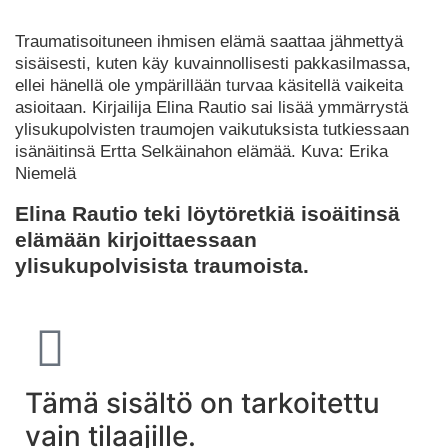
Traumatisoituneen ihmisen elämä saattaa jähmettyä
sisäisesti, kuten käy kuvainnollisesti pakkasilmassa,
ellei hänellä ole ympärillään turvaa käsitellä vaikeita
asioitaan. Kirjailija Elina Rautio sai lisää ymmärrystä
ylisukupolvisten traumojen vaikutuksista tutkiessaan
isänäitinsä Ertta Selkäinahon elämää.
Kuva: Erika
Niemelä
Elina Rautio teki löytöretkiä isoäitinsä
elämään kirjoittaessaan
ylisukupolvisista traumoista.
Tämä sisältö on tarkoitettu
vain tilaajille.