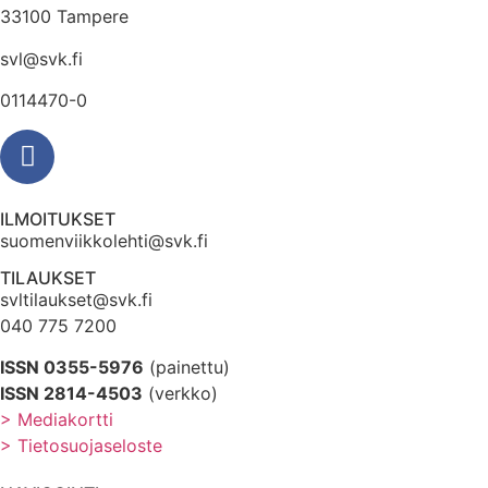
33100 Tampere
svl@svk.fi
0114470-0
ILMOITUKSET
suomenviikkolehti@svk.fi
TILAUKSET
svltilaukset@svk.fi
040 775 7200
ISSN 0355-5976
(painettu)
ISSN 2814-4503
(verkko)
> Mediakortti
> Tietosuojaseloste