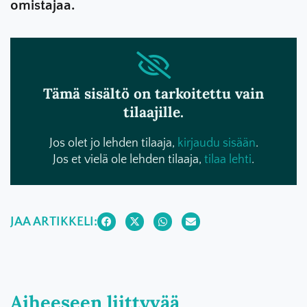
omistajaa.
Tämä sisältö on tarkoitettu vain
tilaajille.
Jos olet jo lehden tilaaja,
kirjaudu sisään
.
Jos et vielä ole lehden tilaaja,
tilaa lehti
.
JAA ARTIKKELI:
Aiheeseen liittyvää