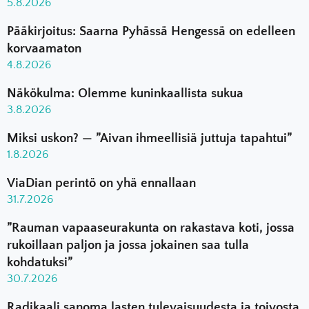
5.8.2026
Pääkirjoitus: Saarna Pyhässä Hengessä on edelleen
korvaamaton
4.8.2026
Näkökulma: Olemme kuninkaallista sukua
3.8.2026
Miksi uskon? — ”Aivan ihmeellisiä juttuja tapahtui”
1.8.2026
ViaDian perintö on yhä ennallaan
31.7.2026
”Rauman vapaaseurakunta on rakastava koti, jossa
rukoillaan paljon ja jossa jokainen saa tulla
kohdatuksi”
30.7.2026
Radikaali sanoma lasten tulevaisuudesta ja toivosta