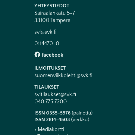
YHTEYSTIEDOT
Sairaalankatu 5-7
33100 Tampere
svl@svk.fi
0114470-0
ILMOITUKSET
suomenviikkolehti@svk.fi
TILAUKSET
svltilaukset@svk.fi
040 775 7200
ISSN 0355-5976
(painettu)
ISSN 2814-4503
(verkko)
> Mediakortti