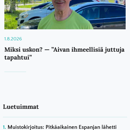
1.8.2026
Miksi uskon? — ”Aivan ihmeellisiä juttuja
tapahtui”
Luetuimmat
Muistokirjoitus: Pitkäaikainen Espanjan lähetti