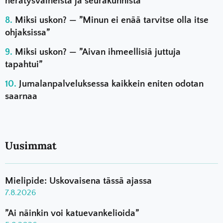
herätysvaiheista ja seurakunnista
Miksi uskon? — ”Minun ei enää tarvitse olla itse
ohjaksissa”
Miksi uskon? — ”Aivan ihmeellisiä juttuja
tapahtui”
Jumalanpalveluksessa kaikkein eniten odotan
saarnaa
Uusimmat
Mielipide: Uskovaisena tässä ajassa
7.8.2026
”Ai näinkin voi katuevankelioida”