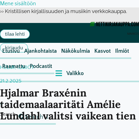
Mene sisältöön
›› Kristillisen kirjallisuuden ja musiikin verkkokauppa.
tilaa lehti
MAINOS
kirjaudu
Etusivu
Ajankohtaista
Näkökulmia
Kasvot
Ilmiöt
Raamattu
Podcastit
HELMI
,
ILMIÖT
21.2.2025
Hjalmar Braxénin
taidemaalaaritäti Amélie
Lundahl valitsi vaikean tien
Search
Search