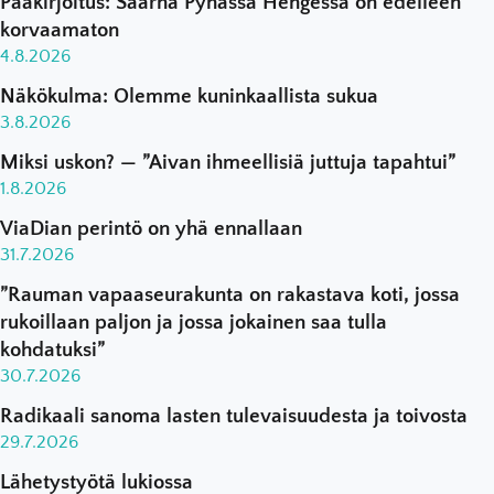
Pääkirjoitus: Saarna Pyhässä Hengessä on edelleen
korvaamaton
4.8.2026
Näkökulma: Olemme kuninkaallista sukua
3.8.2026
Miksi uskon? — ”Aivan ihmeellisiä juttuja tapahtui”
1.8.2026
ViaDian perintö on yhä ennallaan
31.7.2026
”Rauman vapaaseurakunta on rakastava koti, jossa
rukoillaan paljon ja jossa jokainen saa tulla
kohdatuksi”
30.7.2026
Radikaali sanoma lasten tulevaisuudesta ja toivosta
29.7.2026
Lähetystyötä lukiossa