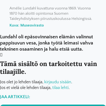
Amélie Lundahl kuvattuna vuonna 1869. Vuonna
1870 hän aloitti opintonsa Suomen
Taideyhdistyksen piirustuskoulussa Helsingissä.
Kuva: Museovirasto
Lundahl oli epäsovinnaisen elämän valinnut
pappisuvun vesa, jonka työtä leimasi vahva
tekninen osaaminen ja halu etsiä uutta.
Tämä sisältö on tarkoitettu vain
tilaajille.
Jos olet jo lehden tilaaja,
kirjaudu sisään
.
Jos et vielä ole lehden tilaaja,
tilaa lehti
.
JAA ARTIKKELI: