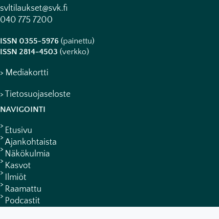
svltilaukset@svk.fi
040 775 7200
ISSN 0355-5976
(painettu)
ISSN 2814-4503
(verkko)
> Mediakortti
> Tietosuojaseloste
NAVIGOINTI
Etusivu
Ajankohtaista
Näkökulmia
Kasvot
Ilmiöt
Raamattu
Podcastit