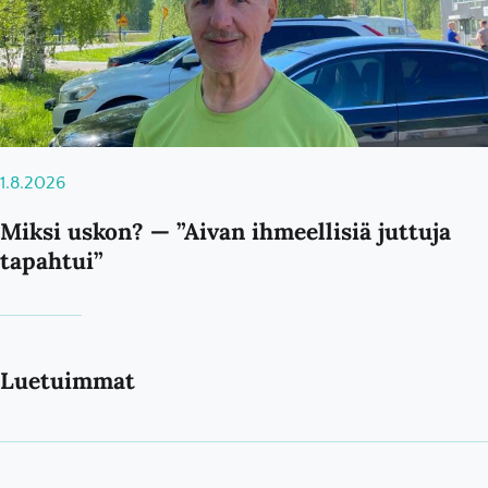
1.8.2026
Miksi uskon? — ”Aivan ihmeellisiä juttuja
tapahtui”
Luetuimmat