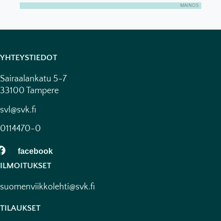
MAINOS
YHTEYSTIEDOT
Sairaalankatu 5-7
33100 Tampere
svl@svk.fi
0114470-0
ILMOITUKSET
suomenviikkolehti@svk.fi
TILAUKSET