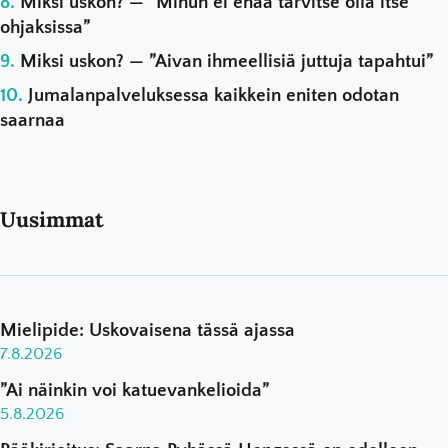
Miksi uskon? — ”Minun ei enää tarvitse olla itse
ohjaksissa”
Miksi uskon? — ”Aivan ihmeellisiä juttuja tapahtui”
Jumalanpalveluksessa kaikkein eniten odotan
saarnaa
Uusimmat
Mielipide: Uskovaisena tässä ajassa
7.8.2026
”Ai näinkin voi katuevankelioida”
5.8.2026