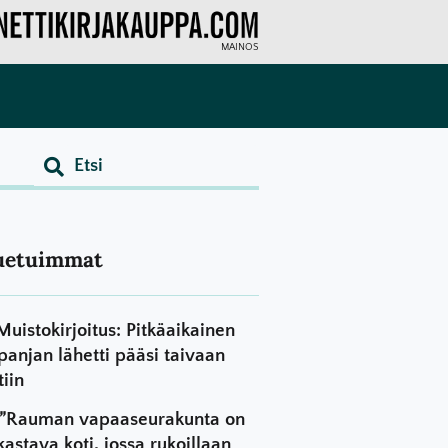
MAINOS
uetuimmat
Muistokirjoitus: Pitkäaikainen
panjan lähetti pääsi taivaan
tiin
”Rauman vapaaseurakunta on
kastava koti, jossa rukoillaan