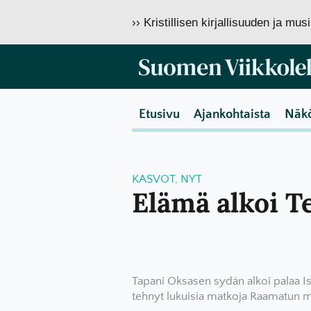
›› Kristillisen kirjallisuuden ja mu
Etusivu
Ajankohtaista
Näk
KASVOT
,
NYT
Elämä alkoi T
Tapani Oksasen sydän alkoi palaa Is
tehnyt lukuisia matkoja Raamatun m