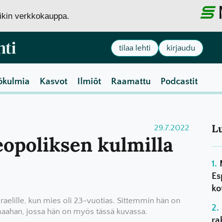
siikin verkkokauppa.
tilaa lehti
kirjaudu
ökulmia
Kasvot
Ilmiöt
Raamattu
Podcastit
L
29.7.2022
eopoliksen kulmilla
Es
ko
raelille, kun mies oli 23-vuotias. Sittemmin hän on
aahan, jossa hän on myös tässä kuvassa.
ra