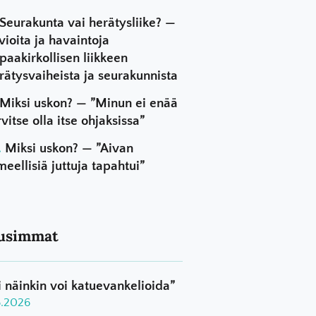
Seurakunta vai herätysliike? —
vioita ja havaintoja
paakirkollisen liikkeen
rätysvaiheista ja seurakunnista
Miksi uskon? — ”Minun ei enää
rvitse olla itse ohjaksissa”
Miksi uskon? — ”Aivan
meellisiä juttuja tapahtui”
usimmat
i näinkin voi katuevankelioida”
8.2026