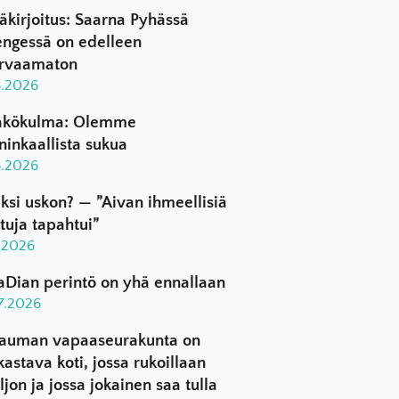
äkirjoitus: Saarna Pyhässä
ngessä on edelleen
rvaamaton
8.2026
kökulma: Olemme
ninkaallista sukua
8.2026
ksi uskon? — ”Aivan ihmeellisiä
ttuja tapahtui”
8.2026
aDian perintö on yhä ennallaan
.7.2026
auman vapaaseurakunta on
kastava koti, jossa rukoillaan
ljon ja jossa jokainen saa tulla