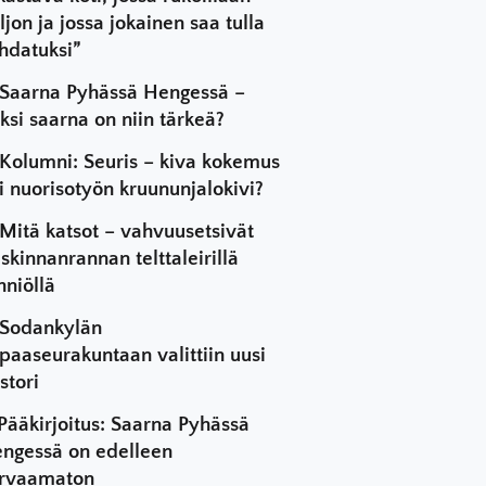
ljon ja jossa jokainen saa tulla
hdatuksi”
Saarna Pyhässä Hengessä –
ksi saarna on niin tärkeä?
Kolumni: Seuris – kiva kokemus
i nuorisotyön kruununjalokivi?
Mitä katsot – vahvuusetsivät
skinnanrannan telttaleirillä
hniöllä
Sodankylän
paaseurakuntaan valittiin uusi
stori
Pääkirjoitus: Saarna Pyhässä
ngessä on edelleen
rvaamaton