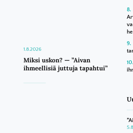
Ar
va
he
1.8.2026
ta
Miksi uskon? — ”Aivan
ihmeellisiä juttuja tapahtui”
ih
U
”A
5.