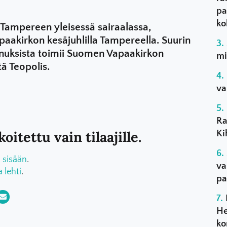
pa
ko
a Tampereen yleisessä sairaalassa,
aakirkon kesäjuhlilla Tampereella. Suurin
nnuksista toimii Suomen Vapaakirkon
mi
ä Teopolis.
va
Ra
oitettu vain tilaajille.
Ki
 sisään
.
va
a lehti
.
pa
He
ko