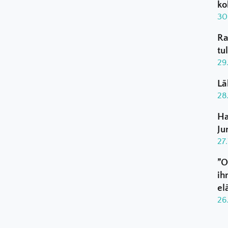
ko
30
Ra
tu
29
Lä
28
Ha
Ju
27
”O
ih
el
26