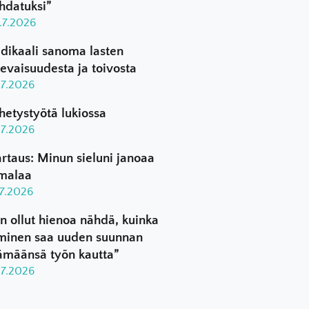
hdatuksi”
.7.2026
dikaali sanoma lasten
levaisuudesta ja toivosta
.7.2026
hetystyötä lukiossa
.7.2026
rtaus: Minun sieluni janoaa
malaa
.7.2026
n ollut hienoa nähdä, kuinka
minen saa uuden suunnan
ämäänsä työn kautta”
.7.2026