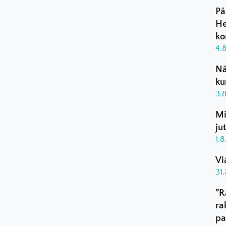
Pä
He
ko
4.
Nä
ku
3.
Mi
ju
1.
Vi
31
”R
ra
pa