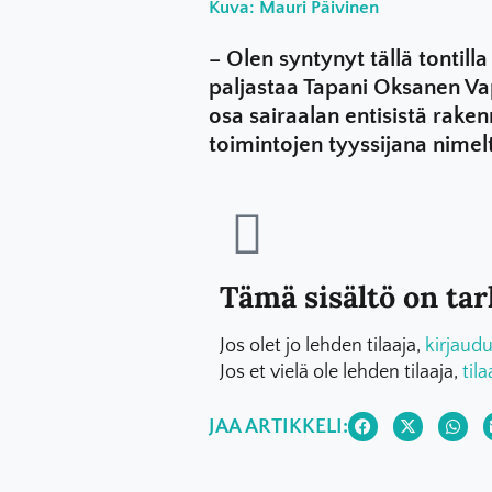
Kuva: Mauri Päivinen
– Olen syntynyt tällä tontill
paljastaa Tapani Oksanen Vap
osa sairaalan entisistä rake
toimintojen tyyssijana nimelt
Tämä sisältö on tark
Jos olet jo lehden tilaaja,
kirjaudu
Jos et vielä ole lehden tilaaja,
tila
JAA ARTIKKELI: