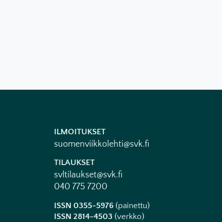
ILMOITUKSET
suomenviikkolehti@svk.fi
TILAUKSET
svltilaukset@svk.fi
040 775 7200
ISSN 0355-5976
(painettu)
ISSN 2814-4503
(verkko)