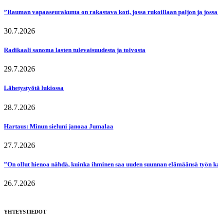
”Rauman vapaaseurakunta on rakastava koti, jossa rukoillaan paljon ja jossa
30.7.2026
Radikaali sanoma lasten tulevaisuudesta ja toivosta
29.7.2026
Lähetystyötä lukiossa
28.7.2026
Hartaus: Minun sieluni janoaa Jumalaa
27.7.2026
”On ollut hienoa nähdä, kuinka ihminen saa uuden suunnan elämäänsä työn k
26.7.2026
YHTEYSTIEDOT