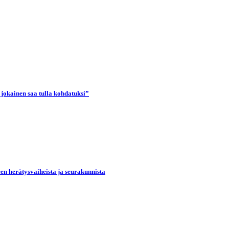
 jokainen saa tulla kohdatuksi”
een herätysvaiheista ja seurakunnista