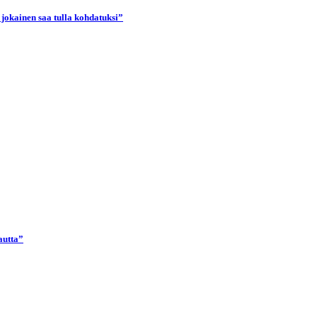
 jokainen saa tulla kohdatuksi”
autta”