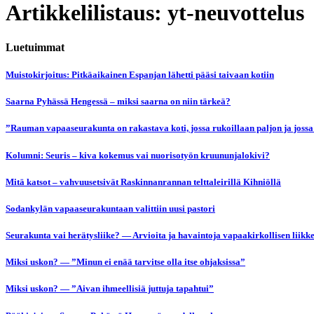
Artikkelilistaus: yt-neuvottelus
Luetuimmat
Muistokirjoitus: Pitkäaikainen Espanjan lähetti pääsi taivaan kotiin
Saarna Pyhässä Hengessä – miksi saarna on niin tärkeä?
”Rauman vapaaseurakunta on rakastava koti, jossa rukoillaan paljon ja jossa
Kolumni: Seuris – kiva kokemus vai nuorisotyön kruununjalokivi?
Mitä katsot – vahvuusetsivät Raskinnanrannan telttaleirillä Kihniöllä
Sodankylän vapaaseurakuntaan valittiin uusi pastori
Seurakunta vai herätysliike? — Arvioita ja havaintoja vapaakirkollisen liikk
Miksi uskon? — ”Minun ei enää tarvitse olla itse ohjaksissa”
Miksi uskon? — ”Aivan ihmeellisiä juttuja tapahtui”