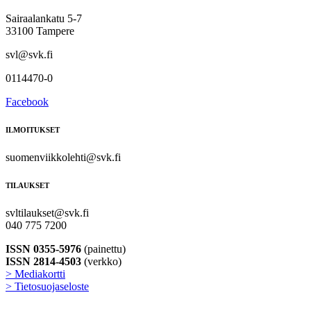
Sairaalankatu 5-7
33100 Tampere
svl@svk.fi
0114470-0
Facebook
ILMOITUKSET
suomenviikkolehti@svk.fi
TILAUKSET
svltilaukset@svk.fi
040 775 7200
ISSN 0355-5976
(painettu)
ISSN 2814-4503
(verkko)
> Mediakortti
> Tietosuojaseloste