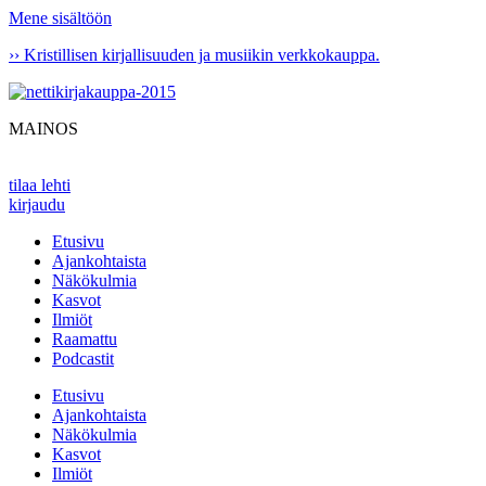
Mene sisältöön
›› Kristillisen kirjallisuuden ja musiikin verkkokauppa.
MAINOS
tilaa lehti
kirjaudu
Etusivu
Ajankohtaista
Näkökulmia
Kasvot
Ilmiöt
Raamattu
Podcastit
Etusivu
Ajankohtaista
Näkökulmia
Kasvot
Ilmiöt