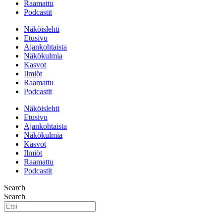
Raamattu
Podcastit
Näköislehti
Etusivu
Ajankohtaista
Näkökulmia
Kasvot
Ilmiöt
Raamattu
Podcastit
Näköislehti
Etusivu
Ajankohtaista
Näkökulmia
Kasvot
Ilmiöt
Raamattu
Podcastit
Search
Search