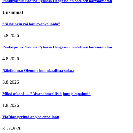
Pääkirjoitus: Saarna Pyhässä Hengessä on edelleen korvaamaton
Uusimmat
”Ai näinkin voi katuevankelioida”
5.8.2026
Pääkirjoitus: Saarna Pyhässä Hengessä on edelleen korvaamaton
4.8.2026
Näkökulma: Olemme kuninkaallista sukua
3.8.2026
Miksi uskon? — ”Aivan ihmeellisiä juttuja tapahtui”
1.8.2026
ViaDian perintö on yhä ennallaan
31.7.2026