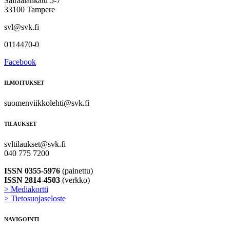
Sairaalankatu 5-7
33100 Tampere
svl@svk.fi
0114470-0
Facebook
ILMOITUKSET
suomenviikkolehti@svk.fi
TILAUKSET
svltilaukset@svk.fi
040 775 7200
ISSN 0355-5976
(painettu)
ISSN 2814-4503
(verkko)
> Mediakortti
> Tietosuojaseloste
NAVIGOINTI