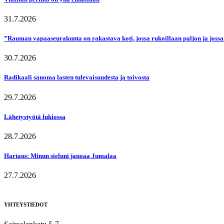
31.7.2026
”Rauman vapaaseurakunta on rakastava koti, jossa rukoillaan paljon ja jossa
30.7.2026
Radikaali sanoma lasten tulevaisuudesta ja toivosta
29.7.2026
Lähetystyötä lukiossa
28.7.2026
Hartaus: Minun sieluni janoaa Jumalaa
27.7.2026
YHTEYSTIEDOT