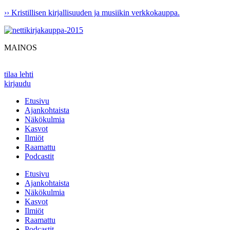
Mene
›› Kristillisen kirjallisuuden ja musiikin verkkokauppa.
sisältöön
MAINOS
tilaa lehti
kirjaudu
Etusivu
Ajankohtaista
Näkökulmia
Kasvot
Ilmiöt
Raamattu
Podcastit
Etusivu
Ajankohtaista
Näkökulmia
Kasvot
Ilmiöt
Raamattu
Podcastit