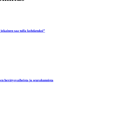
 jokainen saa tulla kohdatuksi”
een herätysvaiheista ja seurakunnista