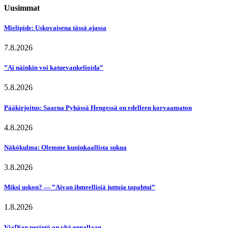
Uusimmat
Mielipide: Uskovaisena tässä ajassa
7.8.2026
”Ai näinkin voi katuevankelioida”
5.8.2026
Pääkirjoitus: Saarna Pyhässä Hengessä on edelleen korvaamaton
4.8.2026
Näkökulma: Olemme kuninkaallista sukua
3.8.2026
Miksi uskon? — ”Aivan ihmeellisiä juttuja tapahtui”
1.8.2026
ViaDian perintö on yhä ennallaan