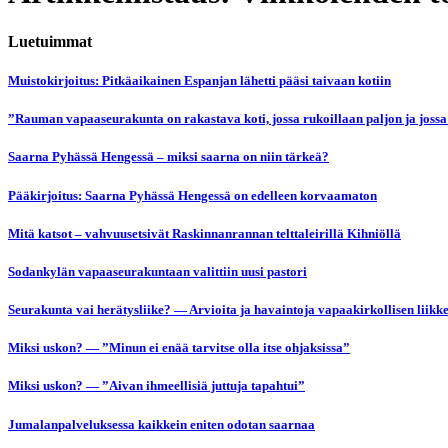
Luetuimmat
Muistokirjoitus: Pitkäaikainen Espanjan lähetti pääsi taivaan kotiin
”Rauman vapaaseurakunta on rakastava koti, jossa rukoillaan paljon ja jossa
Saarna Pyhässä Hengessä – miksi saarna on niin tärkeä?
Pääkirjoitus: Saarna Pyhässä Hengessä on edelleen korvaamaton
Mitä katsot – vahvuusetsivät Raskinnanrannan telttaleirillä Kihniöllä
Sodankylän vapaaseurakuntaan valittiin uusi pastori
Seurakunta vai herätysliike? — Arvioita ja havaintoja vapaakirkollisen liikk
Miksi uskon? — ”Minun ei enää tarvitse olla itse ohjaksissa”
Miksi uskon? — ”Aivan ihmeellisiä juttuja tapahtui”
Jumalanpalveluksessa kaikkein eniten odotan saarnaa