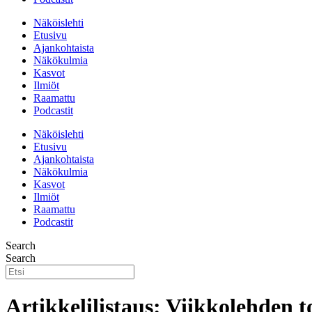
Näköislehti
Etusivu
Ajankohtaista
Näkökulmia
Kasvot
Ilmiöt
Raamattu
Podcastit
Näköislehti
Etusivu
Ajankohtaista
Näkökulmia
Kasvot
Ilmiöt
Raamattu
Podcastit
Search
Search
Artikkelilistaus: Viikkolehden t