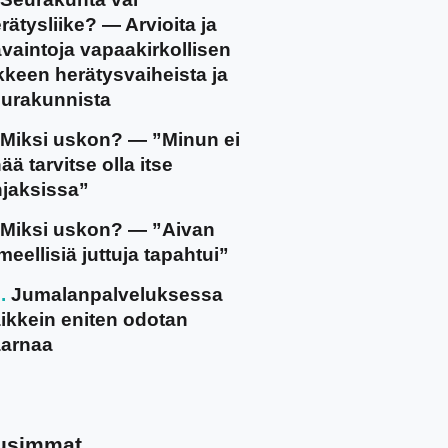
rätysliike? — Arvioita ja
vaintoja vapaakirkollisen
ikkeen herätysvaiheista ja
urakunnista
Miksi uskon? — ”Minun ei
ää tarvitse olla itse
jaksissa”
Miksi uskon? — ”Aivan
meellisiä juttuja tapahtui”
Jumalanpalveluksessa
ikkein eniten odotan
arnaa
usimmat