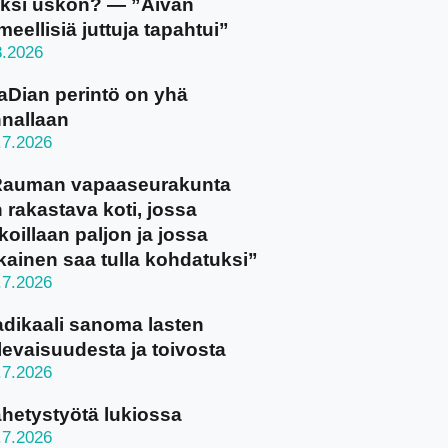
ksi uskon? — ”Aivan
meellisiä juttuja tapahtui”
8.2026
aDian perintö on yhä
nallaan
.7.2026
Rauman vapaaseurakunta
 rakastava koti, jossa
koillaan paljon ja jossa
kainen saa tulla kohdatuksi”
.7.2026
dikaali sanoma lasten
levaisuudesta ja toivosta
.7.2026
hetystyötä lukiossa
.7.2026