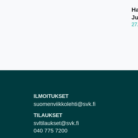
Ha
J
27
ILMOITUKSET
suomenviikkolehti@svk.fi
TILAUKSET
svltilaukset@svk.fi
040 775 7200