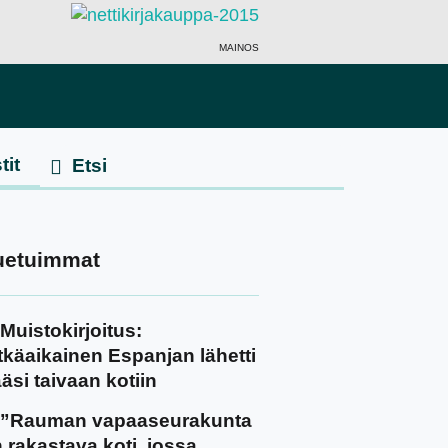
MAINOS
tit
uetuimmat
Muistokirjoitus:
tkäaikainen Espanjan lähetti
äsi taivaan kotiin
”Rauman vapaaseurakunta
 rakastava koti, jossa