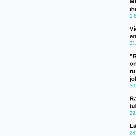
Mi
ih
1.
Vi
en
31
”
on
ru
jo
30
Ra
tu
29
Lä
28