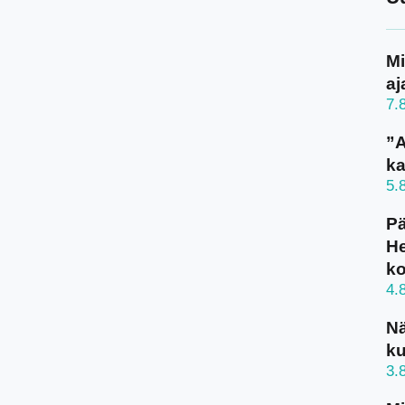
Mi
aj
7.
”A
ka
5.
Pä
He
k
4.
N
ku
3.