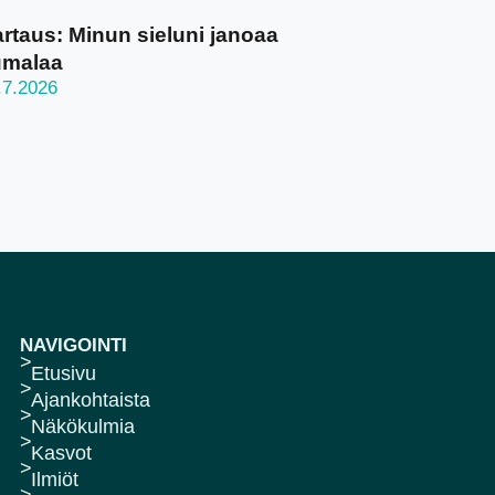
rtaus: Minun sieluni janoaa
umalaa
.7.2026
NAVIGOINTI
Etusivu
Ajankohtaista
Näkökulmia
Kasvot
Ilmiöt