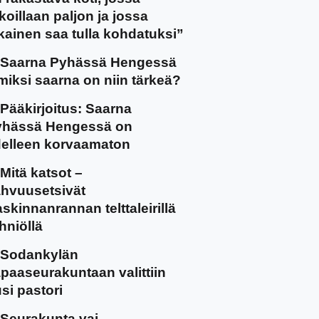
koillaan paljon ja jossa
kainen saa tulla kohdatuksi”
Saarna Pyhässä Hengessä
miksi saarna on niin tärkeä?
Pääkirjoitus: Saarna
yhässä Hengessä on
elleen korvaamaton
Mitä katsot –
hvuusetsivät
skinnanrannan telttaleirillä
hniöllä
Sodankylän
paaseurakuntaan valittiin
si pastori
Seurakunta vai