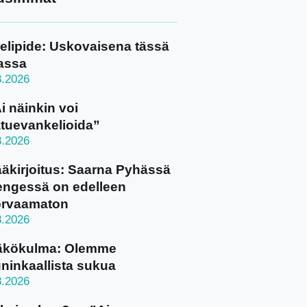
elipide: Uskovaisena tässä
assa
8.2026
i näinkin voi
tuevankelioida”
8.2026
äkirjoitus: Saarna Pyhässä
ngessä on edelleen
orvaamaton
8.2026
äkökulma: Olemme
ninkaallista sukua
8.2026