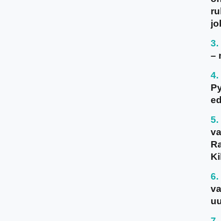
ru
jo
– 
P
ed
va
Ra
Ki
va
uu