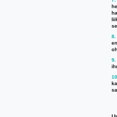
he
ha
li
se
en
oh
ih
ka
sa
U