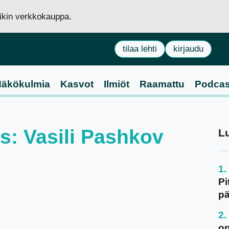
siikin verkkokauppa.
tilaa lehti
kirjaudu
äkökulmia
Kasvot
Ilmiöt
Raamattu
Podcas
us: Vasili Pashkov
L
Pi
pä
on