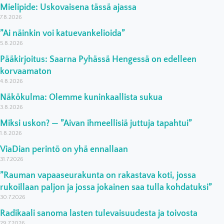
Mielipide: Uskovaisena tässä ajassa
7.8.2026
”Ai näinkin voi katuevankelioida”
5.8.2026
Pääkirjoitus: Saarna Pyhässä Hengessä on edelleen
korvaamaton
4.8.2026
Näkökulma: Olemme kuninkaallista sukua
3.8.2026
Miksi uskon? — ”Aivan ihmeellisiä juttuja tapahtui”
1.8.2026
ViaDian perintö on yhä ennallaan
31.7.2026
”Rauman vapaaseurakunta on rakastava koti, jossa
rukoillaan paljon ja jossa jokainen saa tulla kohdatuksi”
30.7.2026
Radikaali sanoma lasten tulevaisuudesta ja toivosta
29.7.2026