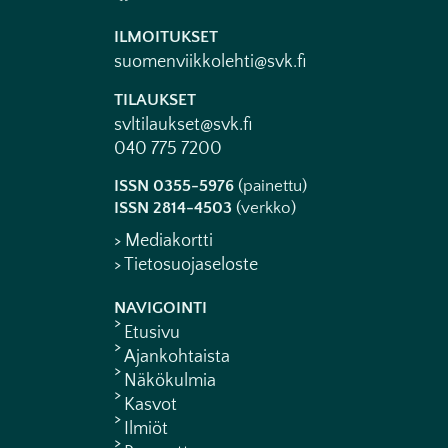
ILMOITUKSET
suomenviikkolehti@svk.fi
TILAUKSET
svltilaukset@svk.fi
040 775 7200
ISSN 0355-5976
(painettu)
ISSN 2814-4503
(verkko)
> Mediakortti
> Tietosuojaseloste
NAVIGOINTI
Etusivu
Ajankohtaista
Näkökulmia
Kasvot
Ilmiöt