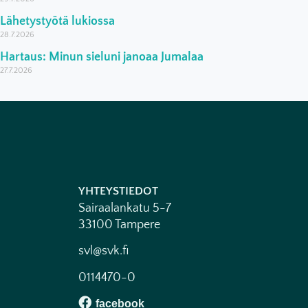
Lähetystyötä lukiossa
28.7.2026
Hartaus: Minun sieluni janoaa Jumalaa
27.7.2026
YHTEYSTIEDOT
Sairaalankatu 5-7
33100 Tampere
svl@svk.fi
0114470-0