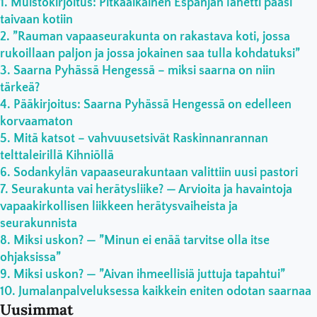
Muistokirjoitus: Pitkäaikainen Espanjan lähetti pääsi
taivaan kotiin
”Rauman vapaaseurakunta on rakastava koti, jossa
rukoillaan paljon ja jossa jokainen saa tulla kohdatuksi”
Saarna Pyhässä Hengessä – miksi saarna on niin
tärkeä?
Pääkirjoitus: Saarna Pyhässä Hengessä on edelleen
korvaamaton
Mitä katsot – vahvuusetsivät Raskinnanrannan
telttaleirillä Kihniöllä
Sodankylän vapaaseurakuntaan valittiin uusi pastori
Seurakunta vai herätysliike? — Arvioita ja havaintoja
vapaakirkollisen liikkeen herätysvaiheista ja
seurakunnista
Miksi uskon? — ”Minun ei enää tarvitse olla itse
ohjaksissa”
Miksi uskon? — ”Aivan ihmeellisiä juttuja tapahtui”
Jumalanpalveluksessa kaikkein eniten odotan saarnaa
Uusimmat