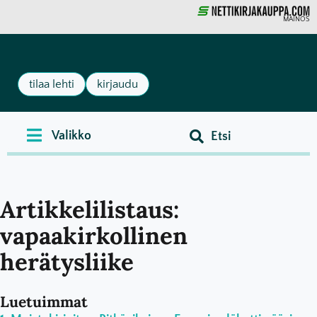
MAINOS
tilaa lehti
kirjaudu
Artikkelilistaus:
vapaakirkollinen
herätysliike
Luetuimmat