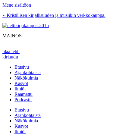
Mene sisältöön
›› Kristillisen kirjallisuuden ja musiikin verkkokauppa.
MAINOS
tilaa lehti
kirjaudu
Etusivu
Ajankohtaista
Näkökulmia
Kasvot
Ilmiöt
Raamattu
Podcastit
Etusivu
Ajankohtaista
Näkökulmia
Kasvot
Ilmiöt