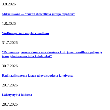
3.8.2026
Miksi uskon? — ”Aivan ihmeellisiä juttuja tapahtui”
1.8.2026
ViaDian perintö on yhä ennallaan
31.7.2026
”Rauman vapaaseurakunta on rakastava koti, jossa rukoillaan paljon ja
jossa jokainen saa tulla kohdatuksi”
30.7.2026
Radikaali sanoma lasten tulevaisuudesta ja toivosta
29.7.2026
Lähetystyötä lukiossa
28.7.2026