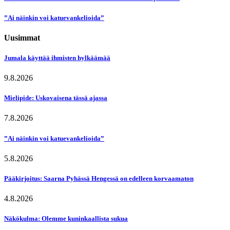
”Ai näinkin voi katuevankelioida”
Uusimmat
Jumala käyttää ihmisten hylkäämää
9.8.2026
Mielipide: Uskovaisena tässä ajassa
7.8.2026
”Ai näinkin voi katuevankelioida”
5.8.2026
Pääkirjoitus: Saarna Pyhässä Hengessä on edelleen korvaamaton
4.8.2026
Näkökulma: Olemme kuninkaallista sukua