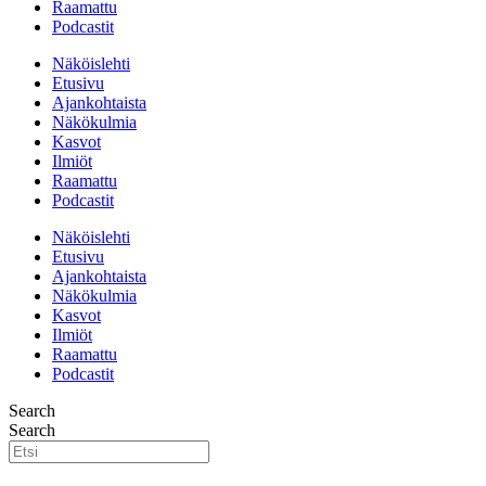
Raamattu
Podcastit
Näköislehti
Etusivu
Ajankohtaista
Näkökulmia
Kasvot
Ilmiöt
Raamattu
Podcastit
Näköislehti
Etusivu
Ajankohtaista
Näkökulmia
Kasvot
Ilmiöt
Raamattu
Podcastit
Search
Search