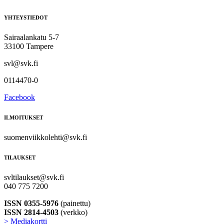
YHTEYSTIEDOT
Sairaalankatu 5-7
33100 Tampere
svl@svk.fi
0114470-0
Facebook
ILMOITUKSET
suomenviikkolehti@svk.fi
TILAUKSET
svltilaukset@svk.fi
040 775 7200
ISSN 0355-5976
(painettu)
ISSN 2814-4503
(verkko)
> Mediakortti