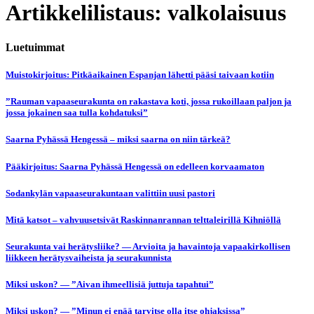
Artikkelilistaus: valkolaisuus
Luetuimmat
Muistokirjoitus: Pitkäaikainen Espanjan lähetti pääsi taivaan kotiin
”Rauman vapaaseurakunta on rakastava koti, jossa rukoillaan paljon ja
jossa jokainen saa tulla kohdatuksi”
Saarna Pyhässä Hengessä – miksi saarna on niin tärkeä?
Pääkirjoitus: Saarna Pyhässä Hengessä on edelleen korvaamaton
Sodankylän vapaaseurakuntaan valittiin uusi pastori
Mitä katsot – vahvuusetsivät Raskinnanrannan telttaleirillä Kihniöllä
Seurakunta vai herätysliike? — Arvioita ja havaintoja vapaakirkollisen
liikkeen herätysvaiheista ja seurakunnista
Miksi uskon? — ”Aivan ihmeellisiä juttuja tapahtui”
Miksi uskon? — ”Minun ei enää tarvitse olla itse ohjaksissa”