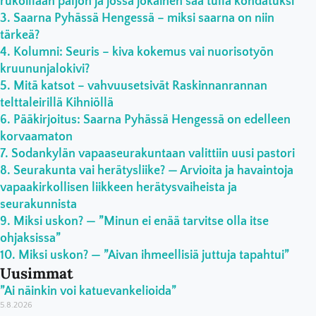
rukoillaan paljon ja jossa jokainen saa tulla kohdatuksi”
Saarna Pyhässä Hengessä – miksi saarna on niin
tärkeä?
Kolumni: Seuris – kiva kokemus vai nuorisotyön
kruununjalokivi?
Mitä katsot – vahvuusetsivät Raskinnanrannan
telttaleirillä Kihniöllä
Pääkirjoitus: Saarna Pyhässä Hengessä on edelleen
korvaamaton
Sodankylän vapaaseurakuntaan valittiin uusi pastori
Seurakunta vai herätysliike? — Arvioita ja havaintoja
vapaakirkollisen liikkeen herätysvaiheista ja
seurakunnista
Miksi uskon? — ”Minun ei enää tarvitse olla itse
ohjaksissa”
Miksi uskon? — ”Aivan ihmeellisiä juttuja tapahtui”
Uusimmat
”Ai näinkin voi katuevankelioida”
5.8.2026