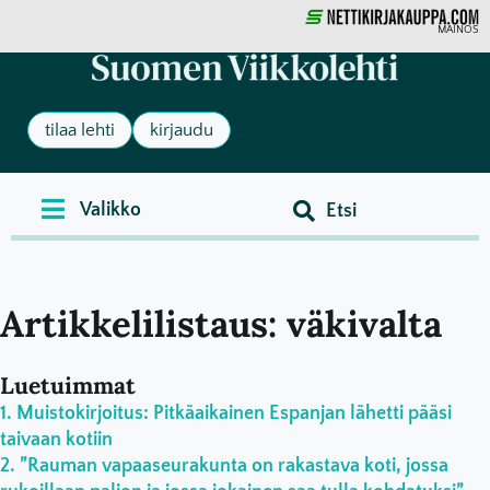
MAINOS
tilaa lehti
kirjaudu
Artikkelilistaus: väkivalta
Luetuimmat
Muistokirjoitus: Pitkäaikainen Espanjan lähetti pääsi
taivaan kotiin
”Rauman vapaaseurakunta on rakastava koti, jossa