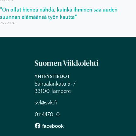
27.7.2026
”On ollut hienoa nähdä, kuinka ihminen saa uuden
suunnan elämäänsä työn kautta”
26.7.2026
YHTEYSTIEDOT
Sairaalankatu 5-7
33100 Tampere
svl@svk.fi
0114470-0