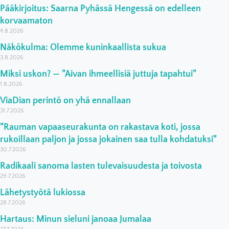
Pääkirjoitus: Saarna Pyhässä Hengessä on edelleen
korvaamaton
4.8.2026
Näkökulma: Olemme kuninkaallista sukua
3.8.2026
Miksi uskon? — ”Aivan ihmeellisiä juttuja tapahtui”
1.8.2026
ViaDian perintö on yhä ennallaan
31.7.2026
”Rauman vapaaseurakunta on rakastava koti, jossa
rukoillaan paljon ja jossa jokainen saa tulla kohdatuksi”
30.7.2026
Radikaali sanoma lasten tulevaisuudesta ja toivosta
29.7.2026
Lähetystyötä lukiossa
28.7.2026
Hartaus: Minun sieluni janoaa Jumalaa