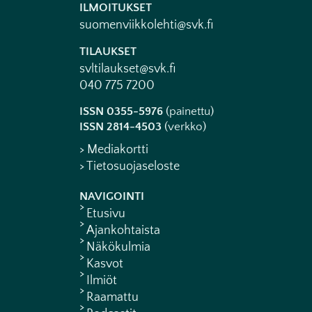
ILMOITUKSET
suomenviikkolehti@svk.fi
TILAUKSET
svltilaukset@svk.fi
040 775 7200
ISSN 0355-5976
(painettu)
ISSN 2814-4503
(verkko)
> Mediakortti
> Tietosuojaseloste
NAVIGOINTI
Etusivu
Ajankohtaista
Näkökulmia
Kasvot
Ilmiöt
Raamattu