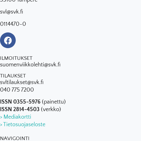
33100 Tampere
svl@svk.fi
0114470-0
ILMOITUKSET
suomenviikkolehti@svk.fi
TILAUKSET
svltilaukset@svk.fi
040 775 7200
ISSN 0355-5976
(painettu)
ISSN 2814-4503
(verkko)
> Mediakortti
> Tietosuojaseloste
NAVIGOINTI