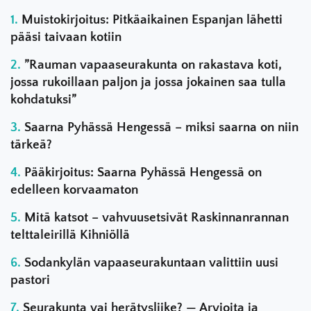
Muistokirjoitus: Pitkäaikainen Espanjan lähetti
pääsi taivaan kotiin
”Rauman vapaaseurakunta on rakastava koti,
jossa rukoillaan paljon ja jossa jokainen saa tulla
kohdatuksi”
Saarna Pyhässä Hengessä – miksi saarna on niin
tärkeä?
Pääkirjoitus: Saarna Pyhässä Hengessä on
edelleen korvaamaton
Mitä katsot – vahvuusetsivät Raskinnanrannan
telttaleirillä Kihniöllä
Sodankylän vapaaseurakuntaan valittiin uusi
pastori
Seurakunta vai herätysliike? — Arvioita ja