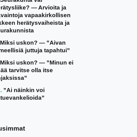
rätysliike? — Arvioita ja
vaintoja vapaakirkollisen
ikkeen herätysvaiheista ja
urakunnista
Miksi uskon? — ”Aivan
meellisiä juttuja tapahtui”
Miksi uskon? — ”Minun ei
ää tarvitse olla itse
jaksissa”
”Ai näinkin voi
tuevankelioida”
usimmat