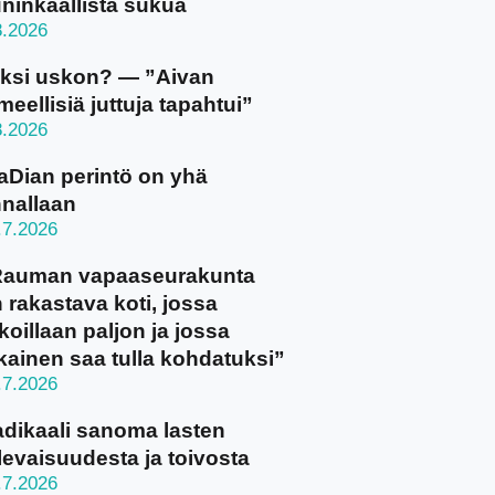
ninkaallista sukua
8.2026
ksi uskon? — ”Aivan
meellisiä juttuja tapahtui”
8.2026
aDian perintö on yhä
nallaan
.7.2026
Rauman vapaaseurakunta
 rakastava koti, jossa
koillaan paljon ja jossa
kainen saa tulla kohdatuksi”
.7.2026
dikaali sanoma lasten
levaisuudesta ja toivosta
.7.2026