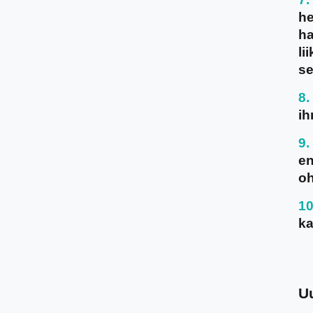
he
ha
li
se
ih
en
oh
ka
U