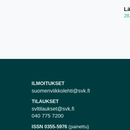
Lä
28
ILMOITUKSET
suomenviikkolehti@svk.fi
TILAUKSET
svltilaukset@svk.fi
040 775 7200
ISSN 0355-5976
(painettu)