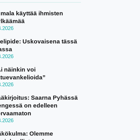
mala käyttää ihmisten
ylkäämää
8.2026
elipide: Uskovaisena tässä
assa
8.2026
i näinkin voi
tuevankelioida”
8.2026
äkirjoitus: Saarna Pyhässä
ngessä on edelleen
orvaamaton
8.2026
äkökulma: Olemme