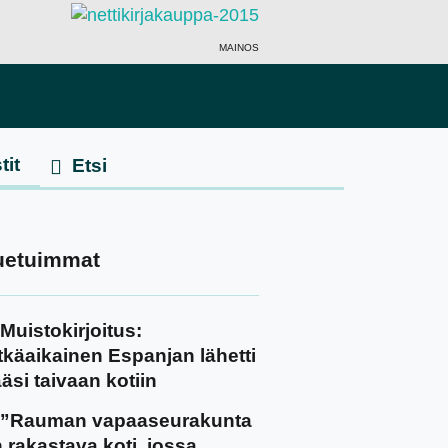
MAINOS
tit
uetuimmat
Muistokirjoitus:
tkäaikainen Espanjan lähetti
äsi taivaan kotiin
”Rauman vapaaseurakunta
 rakastava koti, jossa