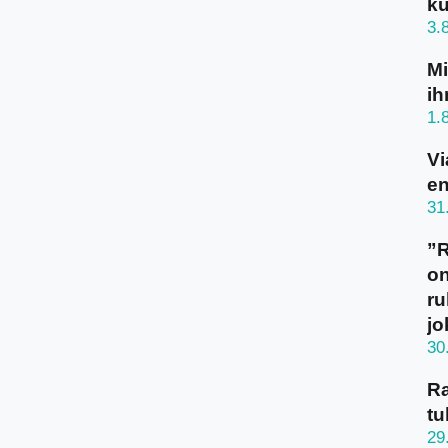
ku
3.
Mi
ih
1.
Vi
en
31
”
on
ru
jo
30
Ra
tu
29