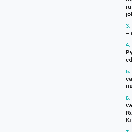
ru
jo
– 
P
ed
va
uu
va
Ra
Ki