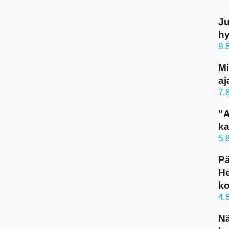
Ju
h
9.
Mi
aj
7.
”A
ka
5.
Pä
He
k
4.
N