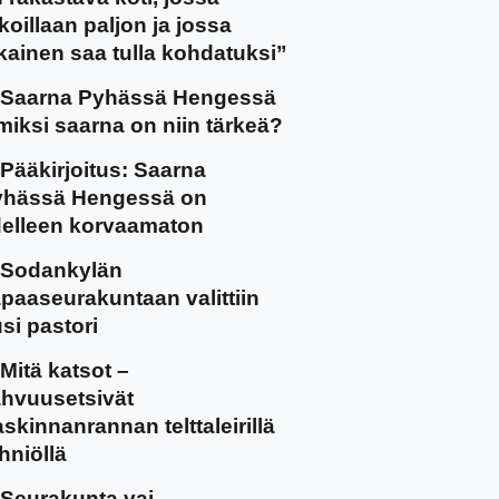
koillaan paljon ja jossa
kainen saa tulla kohdatuksi”
Saarna Pyhässä Hengessä
miksi saarna on niin tärkeä?
Pääkirjoitus: Saarna
yhässä Hengessä on
elleen korvaamaton
Sodankylän
paaseurakuntaan valittiin
si pastori
Mitä katsot –
hvuusetsivät
skinnanrannan telttaleirillä
hniöllä
Seurakunta vai